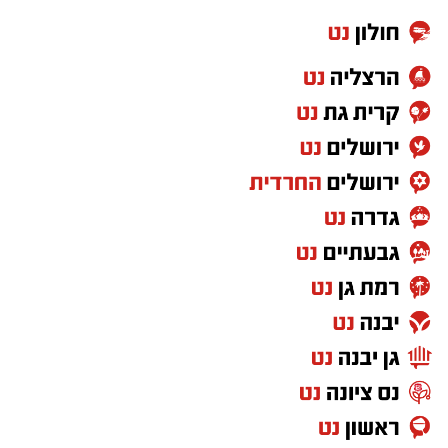
זאב.
צפו ברגעים קצרים מהארוע העוצמתי שעוד ידובר
בו רבות.
הגר"ש טולידאנו החל בתפילה בתוך אוהל הציון
יחד עם בנו נ"י. לאחר מכן, פנה לרחבת הציון
בסמוך להדלקות ל"ג בעומר, שם גזז את מחלפות
ראשו של בנו לראשונה וכיבד עוד ידידים בגזיזת
השיער, תוך כדי שבירכוהו שזכות אבות השושלת
הקדושה לאדמור"י ורבני משפחת אבוחצירא תגן
בעדו, וכי יגדל ויאיר את עיני ישראל בתורה, יראת
שמים וחסידות.
משם פנה לחדר הסמוך לצורך הדלקת נרות לכבוד
התנא רשב"י.
בהמשך המעמד ערכו המשתתפים ברכת "לחיים",
ובמסגרתה בירך הגר"ש טולידאנו את הקהל
בברכת לחיים טובים ולשלום.