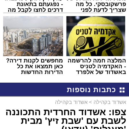
פרשקובסקי. כל מה
- נפגעתם בתאונת
שצריך לדעת לפני
דרכים לחצו לקבל מה
שמגישים הצעה לדירה
שמגיע לכם
באשדוד
המלצה חמה להרשמה
מחפשים לקנות דירה?
- האקדמיה לטניס
כאן תמצאו את כל
באשדוד של אלפרד
הדירות החדשות
קריאולנסקי - לילדים
למכירה באשדוד >>>
כתבות נוספות
אשדוד בקהילה
>
אשדוד בקהילה
צפו: אשדוד החרדית התכוננה
לשבת עם 'שבת זיץ' מבית