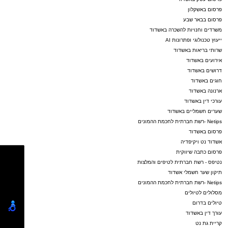
פרסום באשקלון
פרסום בבאר שבע
משרדים וחנויות להשכרה באשדוד
ייעוץ טכנולוגי ופתרונות AI
שרותי בריאות באשדוד
אירועים באשדוד
דרושים באשדוד
חוגים באשדוד
ארנונה באשדוד
עורכי דין באשדוד
שערים חשמליים באשדוד
Netips -רשת חברתית לחכמת ההמונים
פרסום באשדוד
אשדוד נט ויקיפדיה
פרסום כתבה שיווקית
נטיפס - רשת חברתית לטיפים והמלצות
תיקון שער חשמלי אשדוד
Netips -רשת חברתית לחכמת ההמונים
מסלולים לטיולים
טיולים בדרום
עורך דין באשדוד
קריית גת נט