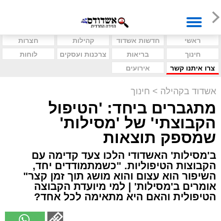
ראשי
חדשות אשדוד
קהילות
חצרות
חינוך
בריאות
צרכנות ועסקים
לוחות
צרו איתנו קשר
אירועים
אשדוד בקהילה
>
חינוך
מתגברים ביחד: 'הטיפול
הקבוצתי' של 'מסילות'
שמספק תוצאות
ב'מסילות' האשדודי הלכו צעד קדימה עם
הקבוצות הטיפוליות. "כשמתמודדים יחד,
השיפור הוא עצום והוא מושג תוך זמן קצר"
אומרים ב'מסילות' | למי מיועדת הקבוצה
הטיפולית והאם היא מתאימה לכל אחד?