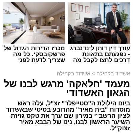
קריאולנסקי - לילדים
למכירה באשדוד >>>
זה היה ארוע יוצא דופן. בלי מילים.
במשך שעות ארוכות של ליל שישי, נהנו המונים
מתושבי אשדוד מהארוע המרכזי של 'מעגלים'.
ואכן, כפי שהובטח, לא היה מדובר במופע שגרתי,
עורך דין דותן לינדנברג
מכרז הדירות הגדול של
- נפגעתם בתאונת
פרשקובסקי. כל מה
אלא במעמד של טיש חסידי אותנטי, שהצליח
דרכים לחצו לקבל מה
שצריך לדעת לפני
לסחוף אליו את ההמונים מעומק ימי החולין - אל
שמגיע לכם
שמגישים הצעה לדירה
תוך האווירה השבתית של חצרות הקודש.
באשדוד
אשדוד בקהילה
>
אשדוד בקהילה
מעמד 'חלאקה' מרגש לבנו של
הגאון האשדודי
ביום הילולת ה"סטייפלר" זצ"ל, עלה ראש
מוסדות "בית מאיר" מהרובע בסיטי שבאשדוד
לציון הרשב"י במירון שם ערך את טקס גזיזת
השיער הראשון לבנו, נינו של הבבא מאיר
זצוק"ל.