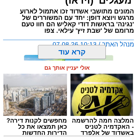
'מעגלים' (וידאו)
המונים מתושבי אשדוד זכו אתמול לארוע
מרגש ויוצא דופן: יחד עם המשוררים של
'נגינה' בראשות דודי קאליש הם חוו טעם
מרומם של 'שבת זיץ' עילאי. צפו
מנהל האתר / 10:13 07.08.26
קרא עוד
אולי יעניין אותך גם
תגים:
אשדוד
,
מעגלים
,
דודי קאליש
המלצה חמה להרשמה
מחפשים לקנות דירה?
- האקדמיה לטניס
כאן תמצאו את כל
באשדוד של אלפרד
הדירות החדשות