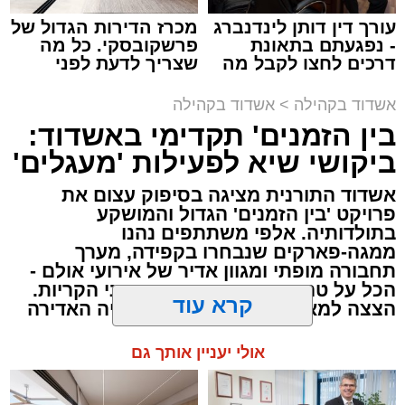
לחוכמה שלו; כיצד הוא מתקיים ודואג לעצמו".
עורך דין דותן לינדנברג
מכרז הדירות הגדול של
- נפגעתם בתאונת
פרשקובסקי. כל מה
דרכים לחצו לקבל מה
שצריך לדעת לפני
שמגיע לכם
שמגישים הצעה לדירה
באשדוד
אשדוד בקהילה
>
אשדוד בקהילה
בימים אלו, חותמים בני הישיבות ואברכי הכוללים
בין הזמנים' תקדימי באשדוד:
את חופשת 'בין הזמנים'. כמענה לצורך העמוק
ביקושי שיא לפעילות 'מעגלים'
בשילוב שבין מנוחת הגוף להתרוממות הנפש,
אשדוד התורנית מציגה בסיפוק עצום את
מציע אשדוד התורנית חוויה מסוג שונה, שתתקיים
פרויקט 'בין הזמנים' הגדול והמושקע
מחר ותעמוד בסימן חיבור שורשי לפסקול החסידי
.
בתולדותיה. אלפי משתתפים נהנו
ממגה-פארקים שנבחרו בקפידה, מערך
ההיענות הציבורית לאירוע של מחר יוצאת דופן
תחבורה מופתי ומגוון אדיר של אירועי אולם -
צילום: א' מיכאלי
הכל על טהרת הקודש ובפיקוח רבני הקריות.
בהיקפה, ומצביעה על הערכה רבה למודל המוקפד
הצצה למאחורי הקלעים של העשייה האדירה
שגובש כאן.
בהמשך דרשתו, סיפר האדמו"ר על פגישה
קרא עוד
שהתקיימה לפני שנים רבות בירושלים עם כ"ק
מערכת האתר / 16:18 05.08.26
האדמו"ר מבעלזא שליט"א: "ביקרתי אצל כ"ק
אולי יעניין אותך גם
האדמו"ר מבעלזא שליט"א ודיברנו על תפילתו של