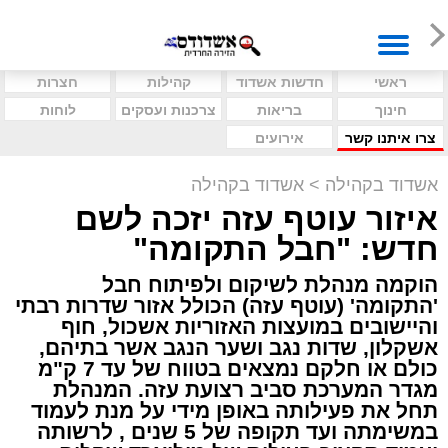
ראשי
חדשות אשדוד
קהילות
חצרות
חינוך
בריאות
צרכנות ועסקים
לוחות
צרו איתנו קשר
אירועים
אשדוד בקהילה
>
אשדוד בקהילה
איזור עוטף עזה יזכה לשם
חדש: "חבל התקומה"
הוקמה מנהלת לשיקום ולפיתוח חבל
'התקומה' (עוטף עזה) הכולל אזור שדרות רבתי
והיישובים במועצות האזוריות אשכול, חוף
אשקלון, שדות נגב ושער הנגב אשר בתיהם,
כולם או חלקם נמצאים בטווח של עד 7 ק"מ
מגדר המערכת סביב רצועת עזה. המנהלת
תחל את פעילותה באופן מידי על מנת לעמוד
במשימתה ועד תקופה של 5 שנים , לרשותה