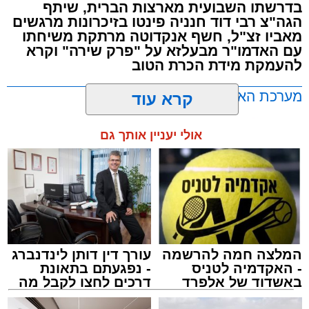
בדרשתו השבועית מארצות הברית, שיתף
הגה"צ רבי דוד חנניה פינטו בזיכרונות מרגשים
מאביו זצ"ל, חשף אנקדוטה מרתקת משיחתו
עם האדמו"ר מבעלזא על "פרק שירה" וקרא
להעמקת מידת הכרת הטוב
מערכת האתר / 00:23 06.08.26
קרא עוד
אולי יעניין אותך גם
תגים:
אשדוד
,
בעלזא
,
הילולא
המלצה חמה להרשמה
עורך דין דותן לינדנברג
- האקדמיה לטניס
- נפגעתם בתאונת
באשדוד של אלפרד
דרכים לחצו לקבל מה
קריאולנסקי - לילדים
שמגיע לכם