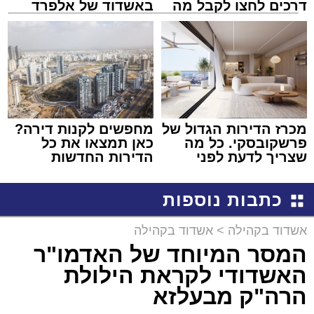
דרכים לחצו לקבל מה
באשדוד של אלפרד
שמגיע לכם
קריאולנסקי - לילדים
מכרז הדירות הגדול של
מחפשים לקנות דירה?
פרשקובסקי. כל מה
כאן תמצאו את כל
שצריך לדעת לפני
הדירות החדשות
שמגישים הצעה לדירה
למכירה באשדוד >>>
באשדוד
כתבות נוספות
אשדוד בקהילה
>
אשדוד בקהילה
המסר המיוחד של האדמו"ר
האשדודי לקראת הילולת
הרה"ק מבעלזא