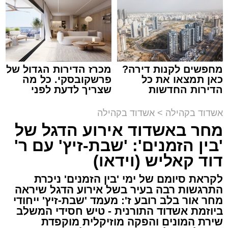
מחפשים לקנות דירה?
מכרז הדירות הגדול של
כאן תמצאו את כל
פרשקובסקי. כל מה
הדירות החדשות
שצריך לדעת לפני
למכירה באשדוד >>>
שמגישים הצעה לדירה
באשדוד
אשדוד בקהילה
>
אשדוד בקהילה
מחר באשדוד אירוע הדגל של
'בין הזמנים': 'שבת-זיץ' עם ר'
דוד קאליש (וידאו)
צילום: א' מיכאלי
לקראת סיומם של ימי 'בין הזמנים' ניכרת
התרגשות רבה בעיר בשל אירוע הדגל שיראה
לקראת יום הילולא קדישא של הרה"ק רבי אהרון
מחר אור בלב רובע ז': מעמד 'שבת-זיץ' ייחודי
מבעלזא זצוק"ל, נשא האדמו"ר הגה"צ רבי דוד
ביוזמת אשדוד התורנית - טיש חסידי המשלב
חנניה פינטו שליט"א, נשיא ממלכת התורה "אורות
שירת המונים והפקה מוזיקלית מוקפדת