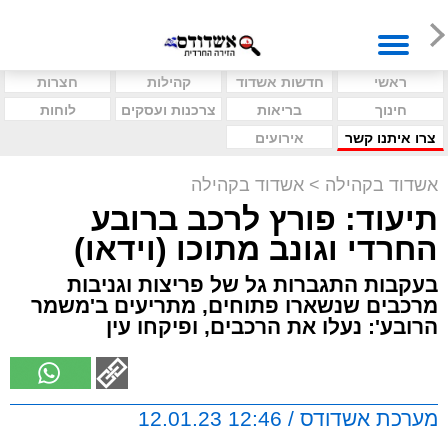
ראשי
חדשות אשדוד
קהילות
חצרות
חינוך
בריאות
צרכנות ועסקים
לוחות
צרו איתנו קשר
אירועים
אשדוד בקהילה
>
אשדוד בקהילה
תיעוד: פורץ לרכב ברובע
החרדי וגונב מתוכו (וידאו)
בעקבות התגברות גל של פריצות וגניבות
מרכבים שנשארו פתוחים, מתריעים ב'משמר
הרובע': נעלו את הרכבים, ופיקחו עין
מערכת אשדודס / 12:46 12.01.23