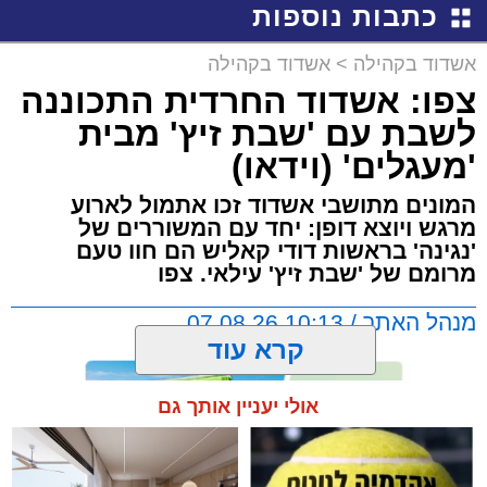
כתבות נוספות
אשדוד בקהילה
>
אשדוד בקהילה
צפו: אשדוד החרדית התכוננה
לשבת עם 'שבת זיץ' מבית
'מעגלים' (וידאו)
המונים מתושבי אשדוד זכו אתמול לארוע
מרגש ויוצא דופן: יחד עם המשוררים של
'נגינה' בראשות דודי קאליש הם חוו טעם
מרומם של 'שבת זיץ' עילאי. צפו
מנהל האתר / 10:13 07.08.26
קרא עוד
אולי יעניין אותך גם
תגים:
אשדוד
,
מעגלים
,
דודי קאליש