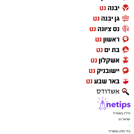
התנא רשב"י.
בהמשך המעמד ערכו המשתתפים ברכת "לחיים",
ובמסגרתה בירך הגר"ש טולידאנו את הקהל
בברכת לחיים טובים ולשלום.
יצוין כי ביום הילולה זה פקדו את ציון התנא רשב"י
אלפים רבים של מבקרים ונופשים, כאשר שוטרים
וסדרנים הכווינו את התנועה בכל הדרכים
המובילות לציון הקדוש.
כמו כן, כל רחבת הציון כוסתה ביריעות הצללה
ענקיות במטרה להקל על האלפים הפוקדים את
המקום בימים חמים אלו.
נדל"ן באשדוד
ישראל נט
-
בתי מלון באשדוד