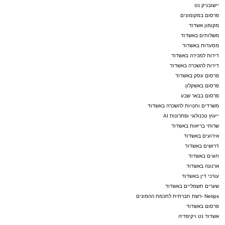
יישובניק נט
מעוניינים להגיב? לדווח ? צרו איתנו קשר במייל -
פרסום במקומונים
ASHDODS@ISNET.CO.IL
מקומון אשדוד
משלוחים באשדוד
מסעדות באשדוד
דירות למכירה באשדוד
דירות להשכרה באשדוד
פרסום עסק באשדוד
פרסום באשקלון
פרסום בבאר שבע
משרדים וחנויות להשכרה באשדוד
ייעוץ טכנולוגי ופתרונות AI
שרותי בריאות באשדוד
אירועים באשדוד
דרושים באשדוד
חוגים באשדוד
ארנונה באשדוד
עורכי דין באשדוד
שערים חשמליים באשדוד
Netips -רשת חברתית לחכמת ההמונים
פרסום באשדוד
אשדוד נט ויקיפדיה