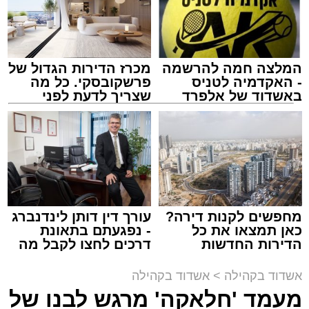
המלצה חמה להרשמה
מכרז הדירות הגדול של
- האקדמיה לטניס
פרשקובסקי. כל מה
באשדוד של אלפרד
שצריך לדעת לפני
קריאולנסקי - לילדים
שמגישים הצעה לדירה
באשדוד
זה היה ארוע יוצא דופן. בלי מילים.
במשך שעות ארוכות של ליל שישי, נהנו המונים
מתושבי אשדוד מהארוע המרכזי של 'מעגלים'.
ואכן, כפי שהובטח, לא היה מדובר במופע שגרתי,
מחפשים לקנות דירה?
עורך דין דותן לינדנברג
כאן תמצאו את כל
- נפגעתם בתאונת
אלא במעמד של טיש חסידי אותנטי, שהצליח
הדירות החדשות
דרכים לחצו לקבל מה
לסחוף אליו את ההמונים מעומק ימי החולין - אל
למכירה באשדוד >>>
שמגיע לכם
תוך האווירה השבתית של חצרות הקודש.
אשדוד בקהילה
>
אשדוד בקהילה
מעמד 'חלאקה' מרגש לבנו של