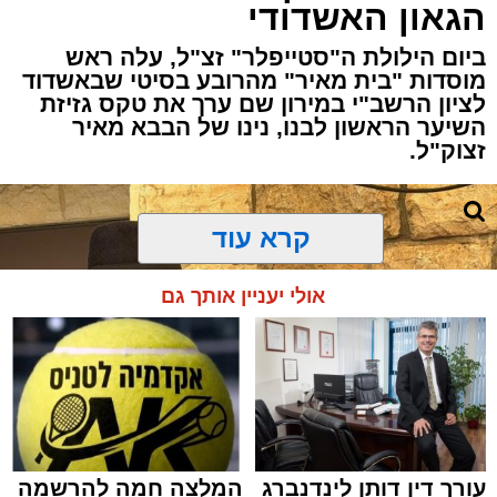
הגאון האשדודי
ביום הילולת ה"סטייפלר" זצ"ל, עלה ראש
מוסדות "בית מאיר" מהרובע בסיטי שבאשדוד
לציון הרשב"י במירון שם ערך את טקס גזיזת
השיער הראשון לבנו, נינו של הבבא מאיר
זצוק"ל.
קרא עוד
המעמד, שהתקיים ביוזמת 'מעגלים', נערך
אולי יעניין אותך גם
בראשות בעל המנגן ר' דודי קאליש, שידוע
בכישרונו להגיש יצירות עומק ברגש יהודי לוהט
ופנימי, כשלצידו ליד השולחן הסיבו, חבושי
שטריימלך, מקהלת "נגינה" המפוארת בליווי הרכב
מוזיקלי מורחב. ואכן, בשעות הבאות נסחפו
המשתתפים על גבי צליליה הענוגים של שבת
עורך דין דותן לינדנברג
המלצה חמה להרשמה