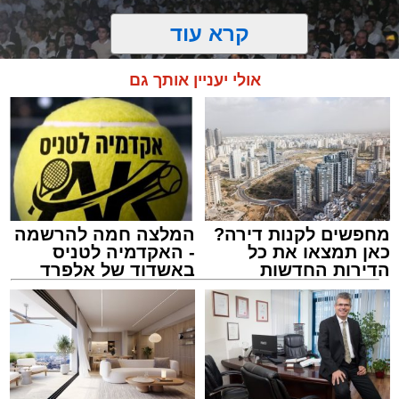
קרא עוד
אולי יעניין אותך גם
מחפשים לקנות דירה?
המלצה חמה להרשמה
כאן תמצאו את כל
- האקדמיה לטניס
הדירות החדשות
באשדוד של אלפרד
זיץ המרכז למורשת
למכירה באשדוד >>>
קריאולנסקי - לילדים
מנהל האתר / 08:55 09.08.26