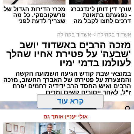
עורך דין דותן לינדנברג
מכרז הדירות הגדול של
תגים:
אבי אמסלם
,
המרכז למורשת
,
מהות
,
מני
- נפגעתם בתאונת
פרשקובסקי. כל מה
דרכים לחצו לקבל מה
שצריך לדעת לפני
אזולאי
שמגיע לכם
שמגישים הצעה לדירה
באשדוד
אשדוד בקהילה
>
אשדוד בקהילה
לקראת סיום בין הזמנים נערך אמש מופע סיום בין
מזכה הרבים באשדוד יושב
הזמנים ומלווה מלכה על ידי "המרכז למורשת"
'שבעה' על פטירת אחיו שהלך
בראשות מ"מ ראש העיר הרב אבי אמסלם בשיתוף
הרשות העירונית 'מהות' בראשות יו"ר הדירקטוריון
לעולמו בדמי ימיו
חבר מועצת העיר הרב מני אזולאי ומנכ"לית
במוצאי שבת קודש הגיעה השמועה הקשה
הרשות הגב' סימונה מורלי - בהשתתפות למעלה
והמצערת על פטירתו של האברך החשוב, מזכה
מאלף בחורי ישיבות, אברכים ותושבי העיר שגדשו
הרבים ואיש החסד הרב ידידיה רחמים יפרח
ז"ל, לאחר ייסורים קשים ומרים
את אולם הפיס גור ברובע ז׳.
האירוע הענק התקיים כאמור ע"י 'המרכז למורשת'
קרא עוד
ובשיתוף רשת ישיבות בין הזמנים 'חזון עובדיה'
מבית הרשות העירונית 'מהות' במסגרתה פועלות
אולי יעניין אותך גם
עשרות נקודות של ישיבות בין הזמנים ברחבי העיר