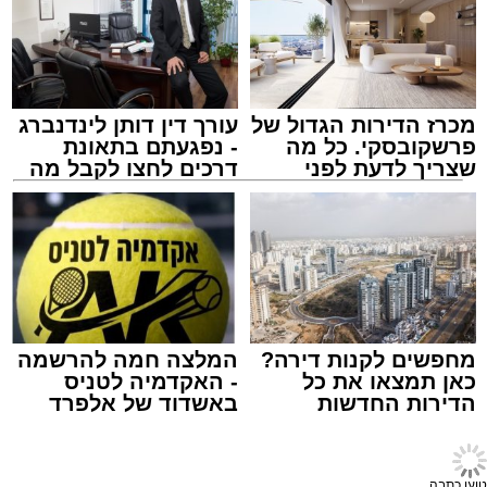
שבהם לומדים מאות בחורי ישיבות במהלך
חופשת הקיץ.
במופע ששולב עם מלווה מלכה מוזיקלי הופיעו על
במה אחת אמן הרגש בנצי שטיין, הקומזיצר והיוצר
יצחק בן ארזה והזמר החסידי שמוליק קליין בליווי
מכרז הדירות הגדול של
עורך דין דותן לינדנברג
תזמורת מורחבת בניצוחו של מאסטרו דני אבידני.
פרשקובסקי. כל מה
- נפגעתם בתאונת
שצריך לדעת לפני
דרכים לחצו לקבל מה
שמגישים הצעה לדירה
שמגיע לכם
באשדוד
צילום: א' מיכאלי
מערכת האתר / 00:41 09.08.26
מחפשים לקנות דירה?
המלצה חמה להרשמה
כאן תמצאו את כל
- האקדמיה לטניס
הדירות החדשות
באשדוד של אלפרד
תגים:
אשדוד
,
פטירה
,
אלעד
למכירה באשדוד >>>
קריאולנסקי - לילדים