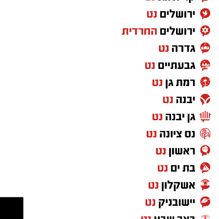
מ"מ ראש העיר הרב אבי אמסלם: "יישר כח לחבר
הספרדים בעיר אלעד.
מועצת העיר ויו"ר מהות הרב מני אזולאי ולמנכ"לית
הרשות גב' סימונה מורלי על שיתוף הפעולה
הלוויתו יצאה הערב, במוצאי שבת קודש פרשת
בהפקת המופע והוצאתו לפועל. תודה לכל מי
"ראה", מבית הכנסת "אוהל תמר" בעיר.
שהשתתף ולכל מי שעוד ישתתף בהמשך
בפעילויות המרכז למורשת, אתם הכח שלנו. אלפי
אחיו של המנוח, הרה"ג ר' שמעון יוחאי יפרח
תודות לראש העיר היקר שלנו ד"ר יחיאל לסרי על
שליט"א, ממזכי הרבים שבעירנו, ישב שבעה בבית
הסיוע הצמוד ל"מרכז למורשת", על התמיכה
המשפחה באלעד, ברחוב רבי חייא 16.
והדאגה לכל פרט".
מעוניינים להגיב? לדווח ? צרו איתנו קשר במייל -
ASHDODS@ISNET.CO.IL