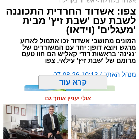
אשדוד בקהילה
>
אשדוד בקהילה
צפו: אשדוד החרדית התכוננה
לשבת עם 'שבת זיץ' מבית
'מעגלים' (וידאו)
המונים מתושבי אשדוד זכו אתמול לארוע
מרגש ויוצא דופן: יחד עם המשוררים של
'נגינה' בראשות דודי קאליש הם חוו טעם
מרומם של 'שבת זיץ' עילאי. צפו
מנהל האתר / 10:13 07.08.26
קרא עוד
אולי יעניין אותך גם
תגים:
אשדוד
,
מעגלים
,
דודי קאליש