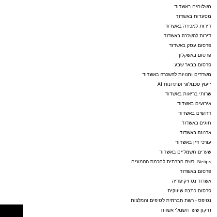
משלוחים באשדוד
מסעדות באשדוד
דירות למכירה באשדוד
דירות להשכרה באשדוד
פרסום עסק באשדוד
פרסום באשקלון
פרסום בבאר שבע
משרדים וחנויות להשכרה באשדוד
ייעוץ טכנולוגי ופתרונות AI
שרותי בריאות באשדוד
אירועים באשדוד
דרושים באשדוד
חוגים באשדוד
ארנונה באשדוד
עורכי דין באשדוד
שערים חשמליים באשדוד
Netips -רשת חברתית לחכמת ההמונים
פרסום באשדוד
אשדוד נט ויקיפדיה
פרסום כתבה שיווקית
נטיפס - רשת חברתית לטיפים והמלצות
תיקון שער חשמלי אשדוד