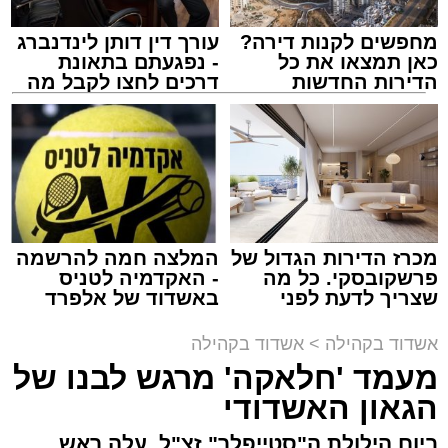
מחפשים לקנות דירה?
עורך דין דותן לינדנברג
כאן תמצאו את כל
- נפגעתם בתאונת
הדירות החדשות
דרכים לחצו לקבל מה
למכירה באשדוד >>>
שמגיע לכם
זה היה ארוע יוצא דופן. בלי מילים.
במשך שעות ארוכות של ליל שישי, נהנו המונים
מתושבי אשדוד מהארוע המרכזי של 'מעגלים'.
ואכן, כפי שהובטח, לא היה מדובר במופע שגרתי,
מכרז הדירות הגדול של
המלצה חמה להרשמה
פרשקובסקי. כל מה
- האקדמיה לטניס
אלא במעמד של טיש חסידי אותנטי, שהצליח
שצריך לדעת לפני
באשדוד של אלפרד
לסחוף אליו את ההמונים מעומק ימי החולין - אל
שמגישים הצעה לדירה
קריאולנסקי - לילדים
תוך האווירה השבתית של חצרות הקודש.
באשדוד
אשדוד בקהילה
>
אשדוד בקהילה
מעמד 'חלאקה' מרגש לבנו של
הגאון האשדודי
ביום הילולת ה"סטייפלר" זצ"ל, עלה ראש