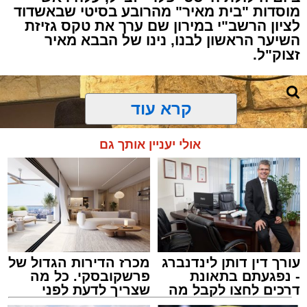
מוסדות "בית מאיר" מהרובע בסיטי שבאשדוד
לציון הרשב"י במירון שם ערך את טקס גזיזת
השיער הראשון לבנו, נינו של הבבא מאיר
זצוק"ל.
קרא עוד
המעמד, שהתקיים ביוזמת 'מעגלים', נערך
אולי יעניין אותך גם
בראשות בעל המנגן ר' דודי קאליש, שידוע
בכישרונו להגיש יצירות עומק ברגש יהודי לוהט
ופנימי, כשלצידו ליד השולחן הסיבו, חבושי
שטריימלך, מקהלת "נגינה" המפוארת בליווי הרכב
מוזיקלי מורחב. ואכן, בשעות הבאות נסחפו
המשתתפים על גבי צליליה הענוגים של שבת
עורך דין דותן לינדנברג
מכרז הדירות הגדול של
קודש, כשהם נהנים וחווים מקרוב את יצירות
- נפגעתם בתאונת
פרשקובסקי. כל מה
המופת ממיטב חצרות החסידות, בהן בעלזא,
דרכים לחצו לקבל מה
שצריך לדעת לפני
שמגיע לכם
שמגישים הצעה לדירה