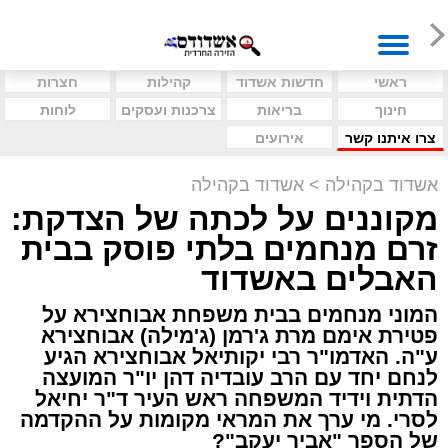
ראשי
חדשות אשדוד
קהילות
חצרות
חינוך
בריאות
צרכנות ועסקים
לוחות
צרו איתנו קשר
אירועים
אשדוד בקהילה
>
אשדוד בקהילה
מקוננים על לכתה של הצדקת:
זרם מנחמים בלתי פוסק בבית
האבלים באשדוד
המוני מנחמים בבית משפחת אבוחצירא על
פטירת אימם מרת ג'רמן (ג'מילה) אבוחצירא
ע"ה. האדמו"ר רבי יקותיאל אבוחצירא הגיע
לנחם יחד עם הרב עובדיה דהן יו"ר המועצה
הדתית וידיד המשפחה ראש העיר ד"ר יחיאל
לסרי. מי ערך את המראי מקומות על ההקדמה
של הספר "אביר יעקב"?