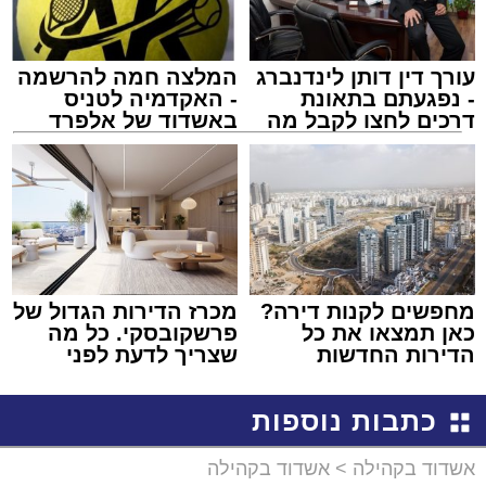
עורך דין דותן לינדנברג
המלצה חמה להרשמה
- נפגעתם בתאונת
- האקדמיה לטניס
דרכים לחצו לקבל מה
באשדוד של אלפרד
שמגיע לכם
קריאולנסקי - לילדים
מחפשים לקנות דירה?
מכרז הדירות הגדול של
כאן תמצאו את כל
פרשקובסקי. כל מה
הדירות החדשות
שצריך לדעת לפני
למכירה באשדוד >>>
שמגישים הצעה לדירה
באשדוד
כתבות נוספות
אשדוד בקהילה
>
אשדוד בקהילה