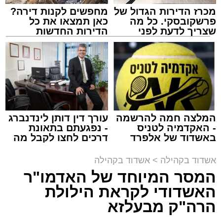
מכרז הדירות הגדול של
מחפשים לקנות דירה?
המרכז למורשת
פרשקובסקי. כל מה
כאן תמצאו את כל
מנהל האתר / 10:42 06.08.26
שצריך לדעת לפני
הדירות החדשות
שמגישים הצעה לדירה
למכירה באשדוד >>>
באשדוד
תגים:
המרכז למורשת
,
"מהות"
המלצה חמה להרשמה
עורך דין דותן לינדנברג
ימים ספורים לתום בין הזמנים אב שהיה גדוש
- האקדמיה לטניס
- נפגעתם בתאונת
בפעילויות שונות ומגוונות, במוצאי שבת הקרוב,
באשדוד של אלפרד
דרכים לחצו לקבל מה
קריאולנסקי - לילדים
שמגיע לכם
פרשת ראה, ייערך מופע סיום בין הזמנים ומלווה
אשדוד בקהילה
>
אשדוד בקהילה
מלכה על ידי "המרכז למורשת" בראשות מ"מ ראש
המסר המיוחד של האדמו"ר
העיר הרב אבי אמסלם בשיתוף הרשות העירונית
האשדודי לקראת הילולת
'מהות' בראשות חבר מועצת העיר הרב מני אזולאי.
הרה"ק מבעלזא
האירוע הענק יתקיים כאמור ע"י 'המרכז למורשת'