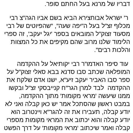
דבריו של מרנא בעל החתם סופר.
ר' ישראל אבוחצירא הביא בשם אביו הגה"צ רבי
מכלוף זצ"ל בעל ה"יפה שעה", "שהפיוטים של רבי
מסעוד זצוק"ל המובאים בספר 'יגל יעקב', זה ספרי
הלימוד שלנו מרוב שהם מקיפים את כל המצוות
והלכות רבים".
עוד סיפר האדמו"ר רבי יקותיאל על ההקדמה
המופלאה שכתב סבו סדנא בבא סאלי זצוק"ל על
ספר סבו האביר יעקב זיע"א, ישנו אדם שלקח את
ההקדמה לבד למרן הגר"ח קנייבסקי זצ"ל ובקשו
ממנו שיעשה 'מראי מקומות' מתוך ההקדמה,
במבט ראשון שהסתכל אמר יש כאן קבלה ואני לא
יודע קבלה, תעבירו את זה להגר"א ויינטרוב הוא
יודע קבלה והוא יכתוב את המראי מקומות מספרי
קבלה ואמר שיכתוב 'מראי מקומות' על דרך הפשט