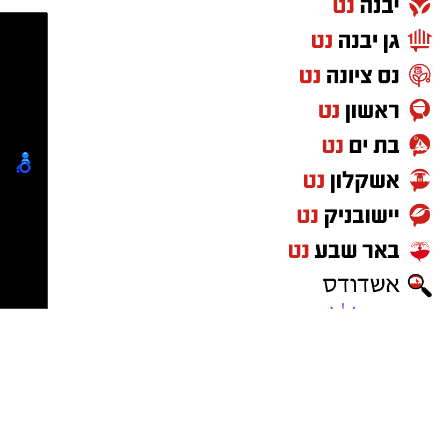
(אלדה נתנאל )
elda@isnet.co.il
בימים אלו, חותמים בני הישיבות ואברכי הכוללים
את חופשת 'בין הזמנים'. כמענה לצורך העמוק
קבוצת התקשורת ומקומוני הרשת:
בשילוב שבין מנוחת הגוף להתרוממות הנפש,
מציע אשדוד התורנית חוויה מסוג שונה, שתתקיים
מחר ותעמוד בסימן חיבור שורשי לפסקול החסידי
.
ההיענות הציבורית לאירוע של מחר יוצאת דופן
בהיקפה, ומצביעה על הערכה רבה למודל המוקפד
שגובש כאן.
צילום: א' מיכאלי
לא מדובר במופע שגרתי, אלא במעמד של טיש
חסידי אותנטי, המבקש להעתיק את אצילותה של
בהמשך דרשתו, סיפר האדמו"ר על פגישה
שבת קודש אל ימי החול.
שהתקיימה לפני שנים רבות בירושלים עם כ"ק
האדמו"ר מבעלזא שליט"א: "ביקרתי אצל כ"ק
את המסע המוזיקלי יוביל בעל המנגן ר' דודי
האדמו"ר מבעלזא שליט"א ודיברנו על תפילתו של
קאליש, שידוע בכישרונו להגיש יצירות עומק ברגש