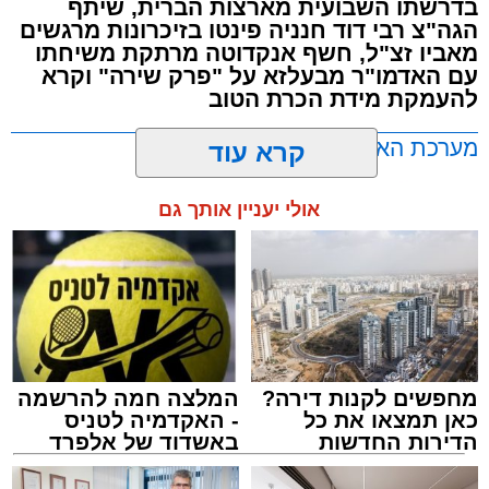
בדרשתו השבועית מארצות הברית, שיתף
ובשיתוף רשת ישיבות בין הזמנים 'חזון עובדיה'
הגה"צ רבי דוד חנניה פינטו בזיכרונות מרגשים
מבית הרשות העירונית 'מהות' במסגרתה פועלות
מאביו זצ"ל, חשף אנקדוטה מרתקת משיחתו
עשרות נקודות של ישיבות בין הזמנים ברחבי העיר
עם האדמו"ר מבעלזא על "פרק שירה" וקרא
להעמקת מידת הכרת הטוב
שבהם לומדים מאות בחורי ישיבות ומתעלים
בתורה גם בימי החופש.
מערכת האתר / 00:23 06.08.26
קרא עוד
במופע סיום בין הזמנים שישולב עם מלווה מלכה
אולי יעניין אותך גם
מוזיקלי יופיעו על במה אחת ענקי הזמר והרגש,
בנצי שטיין, יצחק בן ארזה ושמוליק קליין בליווי
תזמורת מורחבת בניצוחו של מאסטרו דני אבידני.
תגים:
אשדוד
,
בעלזא
,
הילולא
מחפשים לקנות דירה?
המלצה חמה להרשמה
כאן תמצאו את כל
- האקדמיה לטניס
הדירות החדשות
באשדוד של אלפרד
למכירה באשדוד >>>
קריאולנסקי - לילדים