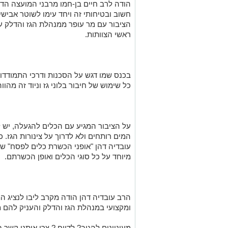
הודה לרב חיים בן-חמו מרבני המועצה הדת
חשוב ובטיחותי זה ויחד עימו לשוטר אבישי
הציבור עם מר עופר ממנהלת הגז והדלק 
ראשי הצוותות
.
בכנס שמו דגש על הסכנות ודרכי התמודדות 
כל שימוש של חיבור בלוני גז וניוד זה מהוו
על הציבור המגיע עם הכלים להגעלה, יש 
המים רותחים ולא לדרוך על צינורות הגז.
עובדיה דהן
"
אופני הכשרת כלים לפסח
"
שי
מיוחד על כל סוגי הכלים ואופן הכשרתם
.
הרב עובדיה דהן הודה מקרב ליבו לנציג ה
ומקצועי במנהלת הגז והדלק והעניק להם
מעוניינים להגיב? לדווח ? צרו איתנו קשר ב