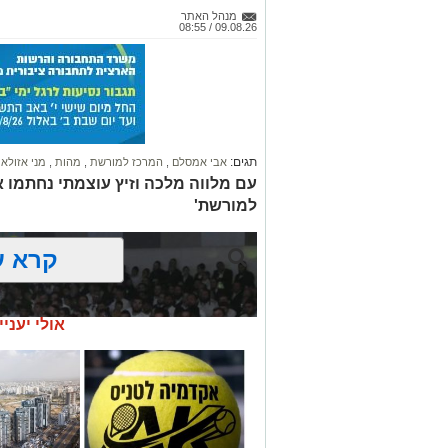
מנהל האתר
09.08.26 / 08:55
תגים:
אבי אמסלם
,
המרכז למורשת
,
מהות
,
מני אזולאי
עם מלווה מלכה וזיץ עוצמתי נחתמו א
למורשת'
קרא ע
אולי יעניי