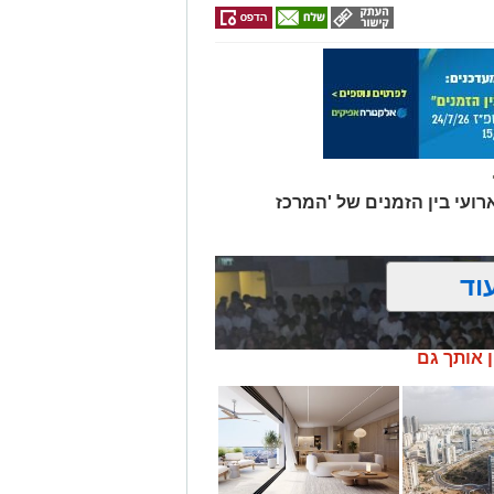
רועי בין הזמנים של 'המרכז
וד
ן אותך גם