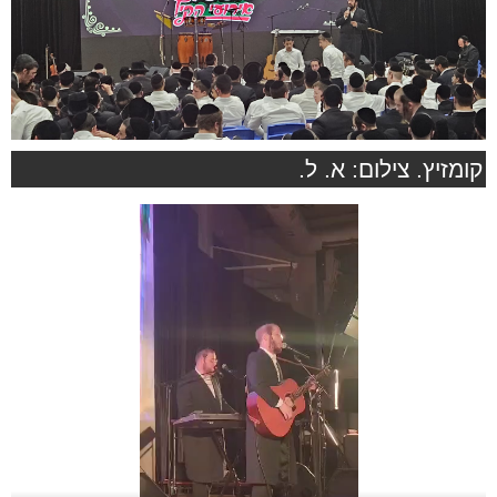
קומזיץ. צילום: א. ל.