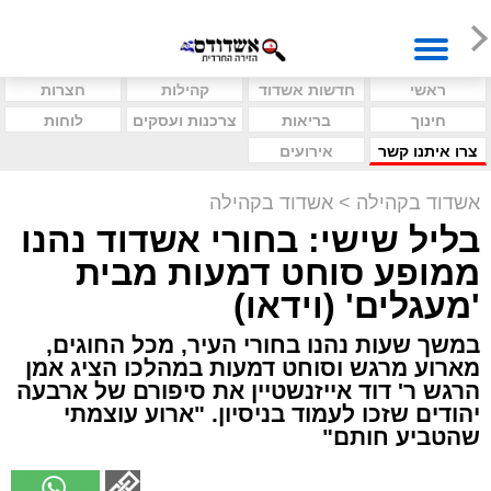
ראשי
חדשות אשדוד
קהילות
חצרות
חינוך
בריאות
צרכנות ועסקים
לוחות
צרו איתנו קשר
אירועים
אשדוד בקהילה
>
אשדוד בקהילה
בליל שישי: בחורי אשדוד נהנו
ממופע סוחט דמעות מבית
'מעגלים' (וידאו)
במשך שעות נהנו בחורי העיר, מכל החוגים,
מארוע מרגש וסוחט דמעות במהלכו הציג אמן
הרגש ר' דוד אייזנשטיין את סיפורם של ארבעה
יהודים שזכו לעמוד בניסיון. "ארוע עוצמתי
שהטביע חותם"