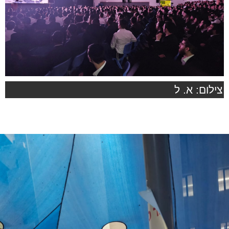
צילום: א. ל