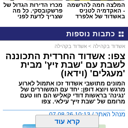
המלצה חמה להרשמה
מכרז הדירות הגדול של
- האקדמיה לטניס
פרשקובסקי. כל מה
באשדוד של אלפרד
שצריך לדעת לפני
קריאולנסקי - לילדים
שמגישים הצעה לדירה
באשדוד
כתבות נוספות
אשדוד בקהילה
>
אשדוד בקהילה
צפו: אשדוד החרדית התכוננה
לשבת עם 'שבת זיץ' מבית
'מעגלים' (וידאו)
המונים מתושבי אשדוד זכו אתמול לארוע
מרגש ויוצא דופן: יחד עם המשוררים של
'נגינה' בראשות דודי קאליש הם חוו טעם
מרומם של 'שבת זיץ' עילאי. צפו
מנהל האתר / 10:13 07.08.26
קרא עוד