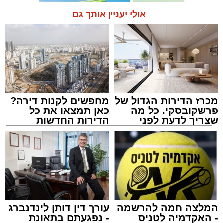
אולי יעניין אותך גם
תגים:
אשדוד
,
מעגלים
,
דודי קאליש
מכרז הדירות הגדול של
מחפשים לקנות דירה?
פרשקובסקי. כל מה
כאן תמצאו את כל
שצריך לדעת לפני
הדירות החדשות
שמגישים הצעה לדירה
למכירה באשדוד >>>
באשדוד
זה היה ארוע יוצא דופן. בלי מילים.
במשך שעות ארוכות של ליל שישי, נהנו המונים
מתושבי אשדוד מהארוע המרכזי של 'מעגלים'.
ואכן, כפי שהובטח, לא היה מדובר במופע שגרתי,
המלצה חמה להרשמה
עורך דין דותן לינדנברג
- האקדמיה לטניס
- נפגעתם בתאונת
אלא במעמד של טיש חסידי אותנטי, שהצליח