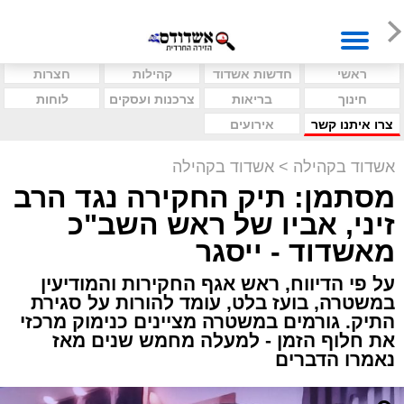
ראשי
חדשות אשדוד
קהילות
חצרות
חינוך
בריאות
צרכנות ועסקים
לוחות
צרו איתנו קשר
אירועים
אשדוד בקהילה
>
אשדוד בקהילה
מסתמן: תיק החקירה נגד הרב
זיני, אביו של ראש השב"כ
מאשדוד - ייסגר
על פי הדיווח, ראש אגף החקירות והמודיעין
במשטרה, בועז בלט, עומד להורות על סגירת
התיק. גורמים במשטרה מציינים כנימוק מרכזי
את חלוף הזמן - למעלה מחמש שנים מאז
נאמרו הדברים