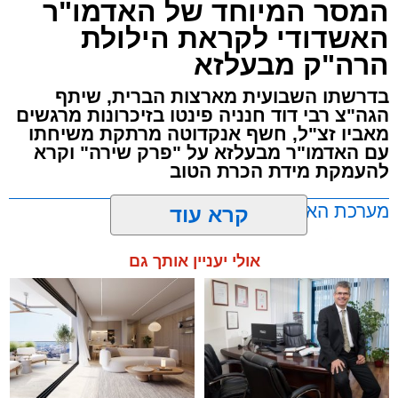
המסר המיוחד של האדמו"ר
האשדודי לקראת הילולת
הרה"ק מבעלזא
בדרשתו השבועית מארצות הברית, שיתף
הגה"צ רבי דוד חנניה פינטו בזיכרונות מרגשים
מאביו זצ"ל, חשף אנקדוטה מרתקת משיחתו
עם האדמו"ר מבעלזא על "פרק שירה" וקרא
להעמקת מידת הכרת הטוב
מערכת האתר / 00:23 06.08.26
קרא עוד
אולי יעניין אותך גם
תגים:
אשדוד
,
בעלזא
,
הילולא