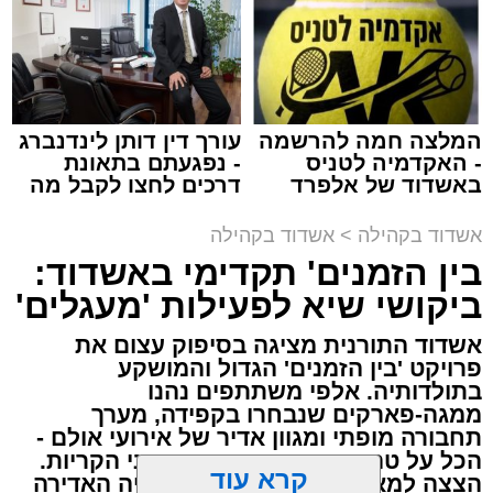
ה'', מתפעל מהבריאה כולה; כך גם אם הוא נמצא
ליד ים או עצים, כולו מלא התפעלות 'כולם
בחוכמה עשית'. ראיתי השבוע חתול ושמתי לב
לחוכמה שלו; כיצד הוא מתקיים ודואג לעצמו".
המלצה חמה להרשמה
עורך דין דותן לינדנברג
- האקדמיה לטניס
- נפגעתם בתאונת
באשדוד של אלפרד
דרכים לחצו לקבל מה
קריאולנסקי - לילדים
שמגיע לכם
אשדוד בקהילה
>
אשדוד בקהילה
בימים אלו, חותמים בני הישיבות ואברכי הכוללים
בין הזמנים' תקדימי באשדוד:
את חופשת 'בין הזמנים'. כמענה לצורך העמוק
ביקושי שיא לפעילות 'מעגלים'
בשילוב שבין מנוחת הגוף להתרוממות הנפש,
אשדוד התורנית מציגה בסיפוק עצום את
מציע אשדוד התורנית חוויה מסוג שונה, שתתקיים
פרויקט 'בין הזמנים' הגדול והמושקע
מחר ותעמוד בסימן חיבור שורשי לפסקול החסידי
.
בתולדותיה. אלפי משתתפים נהנו
ממגה-פארקים שנבחרו בקפידה, מערך
ההיענות הציבורית לאירוע של מחר יוצאת דופן
תחבורה מופתי ומגוון אדיר של אירועי אולם -
צילום: א' מיכאלי
הכל על טהרת הקודש ובפיקוח רבני הקריות.
בהיקפה, ומצביעה על הערכה רבה למודל המוקפד
הצצה למאחורי הקלעים של העשייה האדירה
שגובש כאן.