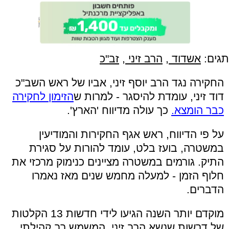
תגים:
אשדוד
,
הרב זיני
,
זב"כ
החקירה נגד הרב יוסף זיני, אביו של ראש השב"כ
דוד זיני, עומדת להיסגר - למרות ש
הזימון לחקירה
כבר הומצא.
כך עולה מדיווח 'הארץ'.
על פי הדיווח, ראש אגף החקירות והמודיעין
במשטרה, בועז בלט, עומד להורות על סגירת
התיק. גורמים במשטרה מציינים כנימוק מרכזי את
חלוף הזמן - למעלה מחמש שנים מאז נאמרו
הדברים.
מוקדם יותר השנה הגיעו לידי חדשות 13 הקלטות
של דרשות שנשא הרב זיני, המשמש רב קהילתי