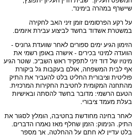
המשפט העליון: "שבית הדין העליון יתפוצץ,
שיישרף במהרה בימינו".
על רקע הפרסומים זומן זיני האב לחקירה
במשטרת אשדוד בחשד לביצוע עבירת איומים.
הזימון הגיע ימים ספורים לאחר שוועדת גרוניס -
הוועדה למינוי בכירים - אישרה באופן רשמי את
מינויו של דוד זיני לתפקיד ראש השב"כ. שוטר הגיע
אף לבית המשפחה, אולם בעקבות גל ביקורת
פוליטית וציבורית החליט בלט להעביר את התיק
מהתחנה המקומית לחטיבת החקירות המרכזית.
הטעם הרשמי: מדובר בחשד להסתה ובאישיות
בעלת מעמד ציבורי.
לאחר בחינה מחודשת בחטיבה, הומלץ לסגור את
התיק. הנימוק: הזמן שחלף מאז נאמרו הדברים.
בלט עדיין לא חתם על ההחלטה, אך מספר