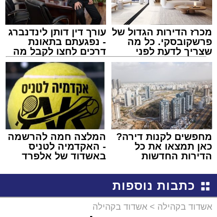
מכרז הדירות הגדול של
עורך דין דותן לינדנברג
פרשקובסקי. כל מה
- נפגעתם בתאונת
שצריך לדעת לפני
דרכים לחצו לקבל מה
שמגישים הצעה לדירה
שמגיע לכם
באשדוד
מחפשים לקנות דירה?
המלצה חמה להרשמה
כאן תמצאו את כל
- האקדמיה לטניס
הדירות החדשות
באשדוד של אלפרד
למכירה באשדוד >>>
קריאולנסקי - לילדים
כתבות נוספות
אשדוד בקהילה
>
אשדוד בקהילה