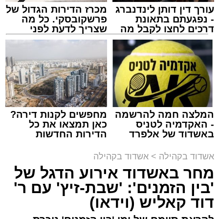
עורך דין דותן לינדנברג
מכרז הדירות הגדול של
- נפגעתם בתאונת
פרשקובסקי. כל מה
דרכים לחצו לקבל מה
שצריך לדעת לפני
שמגיע לכם
שמגישים הצעה לדירה
באשדוד
המלצה חמה להרשמה
מחפשים לקנות דירה?
- האקדמיה לטניס
כאן תמצאו את כל
באשדוד של אלפרד
הדירות החדשות
קריאולנסקי - לילדים
למכירה באשדוד >>>
אשדוד בקהילה
>
אשדוד בקהילה
מחר באשדוד אירוע הדגל של
'בין הזמנים': 'שבת-זיץ' עם ר'
דוד קאליש (וידאו)
צילום: א' מיכאלי