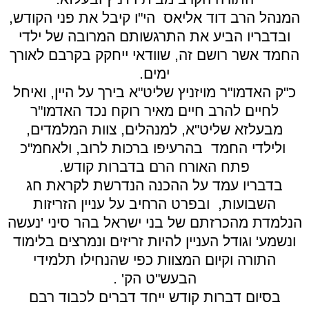
המנהל הרב דוד אליאס הי"ו קיבל את פני הקודש,
ובדבריו הביע את התרגשותם המרובה של ילדי
החמד אשר רושם זה, שוודאי ייחקק בקרבם לאורך
ימים.
כ"ק האדמו"ר מויזניץ שליט"א בירך על היין, ואיחל
לחיים להרב חיים מאיר רוקח נכד האדמו"ר
מבעלזא שליט"א, למנהלים, צוות המלמדים,
ולילדי החמד בהרעיפו ברכות לרוב, ולאחמ"כ
פתח האורח הרם בדברות קודש.
בדבריו עמד על ההכנה הנדרשת לקראת חג
השבועות, ובפרט הרחיב על עניין הזריזות
הנלמדת מהכרזתם של בני ישראל בהר סיני 'נעשה
ונשמע' וגודל העניין להיות זריזים ונמרצים בלימוד
התורה וקיום המצוות כפי שהנחילו תלמידי
הבעש"ט הק' .
בסיום דברות קודש ייחד דברים לכבוד רבם