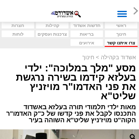
ראשי
חדשות אשדוד
קהילות
חצרות
חינוך
בריאות
צרכנות ועסקים
לוחות
צרו איתנו קשר
אירועים
אשדוד בקהילה
>
חינוך
מסע "מלך במלוכה": ילדי
בעלזא קידמו בשירה נרגשת
את פני האדמו"ר מויזניץ
שליט"א
מאות ילדי תלמודי תורה בעלזא באשדוד
התכנסו לקבל את פני קדשו של כ"ק האדמו"ר
הקוה"ט מויז'ניץ שליט"א השוהה בעיר