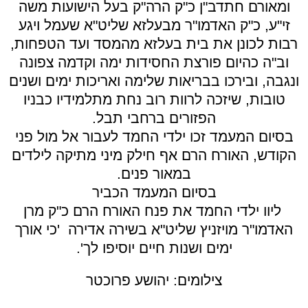
ומאורם חתדב"ן כ"ק הרה"ק בעל הישועות משה
זי"ע, כ"ק האדמו"ר מבעלזא שליט"א שעמל ויגע
רבות לכונן את בית בעלזא מהמסד ועד הטפחות,
וב"ה כהיום פורצת החסידות ימה וקדמה צפונה
ונגבה, ובירכו בבריאות שלימה ואריכות ימים ושנים
טובות, שיזכה לרוות רוב נחת מתלמידיו כבניו
הפזורים ברחבי תבל.
בסיום המעמד זכו ילדי החמד לעבור אל מול פני
הקודש, האורח הרם אף חילק מיני מתיקה לילדים
במאור פנים.
בסיום המעמד הכביר
ליוו ילדי החמד את פנח האורח הרם כ"ק מרן
האדמו"ר מויזניץ שליט"א בשירה אדירה 'כי אורך
ימים ושנות חיים יוסיפו לך'.
צילומים: יהושע פרוכטר