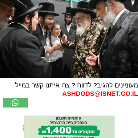
מעוניינים להגיב? לדווח ? צרו איתנו קשר במייל -
ASHDODS@ISNET.CO.IL