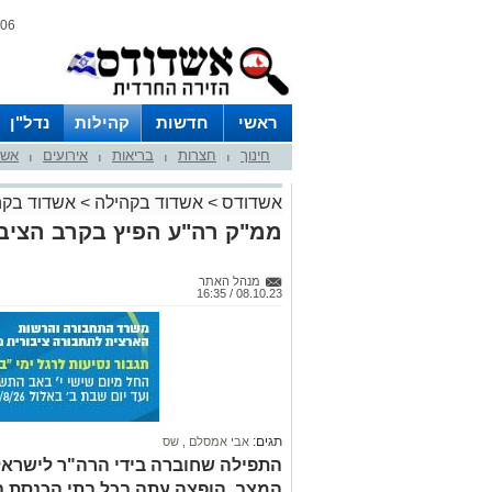
06 אוגוסט 2026 / 09:06
ראשי
חדשות
קהילות
נדל"ן
חינוך
חצרות
בריאות
אירועים
אשד
|
|
|
|
אשדודס
>
אשדוד בקהילה
>
אשדוד בקה
ממ"ק רה"ע הפיץ בקרב הציב
מנהל האתר
08.10.23 / 16:35
תגים:
אבי אמסלם
,
שס
התפילה שחוברה בידי הרה"ר לישראל
המצב, הופצה עתה בכל בתי הכנסת ב