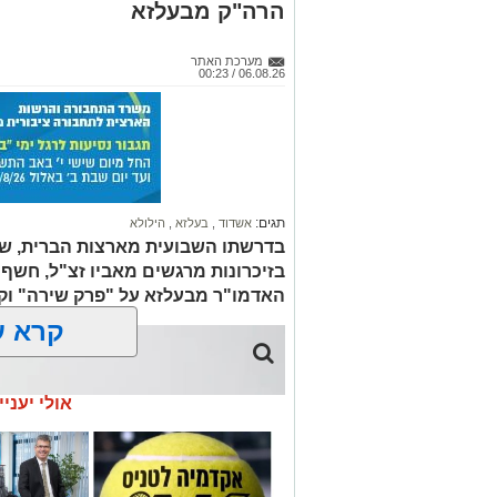
הרה"ק מבעלזא
מערכת האתר
06.08.26 / 00:23
תגים:
אשדוד
,
בעלזא
,
הילולא
בדרשתו השבועית מארצות הברית, שית
בזיכרונות מרגשים מאביו זצ"ל, חש
האדמו"ר מבעלזא על "פרק שירה" ו
קרא ע
אולי יעניי