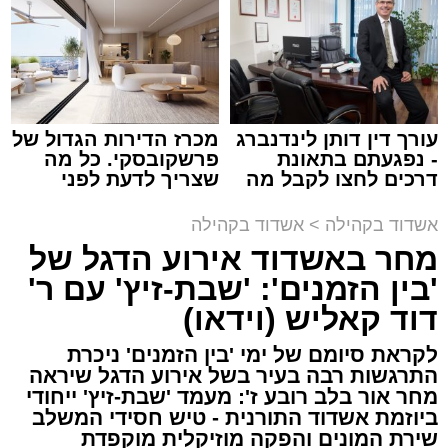
עורך דין דותן לינדנברג
מכרז הדירות הגדול של
- נפגעתם בתאונת
פרשקובסקי. כל מה
דרכים לחצו לקבל מה
שצריך לדעת לפני
שמגיע לכם
שמגישים הצעה לדירה
באשדוד
אשדוד בקהילה
>
אשדוד בקהילה
מחר באשדוד אירוע הדגל של
'בין הזמנים': 'שבת-זיץ' עם ר'
דוד קאליש (וידאו)
צילום: א' מיכאלי
לקראת סיומם של ימי 'בין הזמנים' ניכרת
התרגשות רבה בעיר בשל אירוע הדגל שיראה
לקראת יום הילולא קדישא של הרה"ק רבי אהרון
מחר אור בלב רובע ז': מעמד 'שבת-זיץ' ייחודי
מבעלזא זצוק"ל, נשא האדמו"ר הגה"צ רבי דוד
ביוזמת אשדוד התורנית - טיש חסידי המשלב
חנניה פינטו שליט"א, נשיא ממלכת התורה "אורות
שירת המונים והפקה מוזיקלית מוקפדת