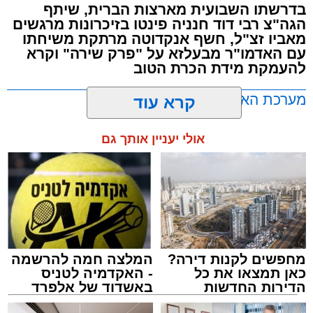
בדרשתו השבועית מארצות הברית, שיתף
הגה"צ רבי דוד חנניה פינטו בזיכרונות מרגשים
מאביו זצ"ל, חשף אנקדוטה מרתקת משיחתו
עם האדמו"ר מבעלזא על "פרק שירה" וקרא
להעמקת מידת הכרת הטוב
מערכת האתר / 00:23 06.08.26
קרא עוד
אולי יעניין אותך גם
תגים:
אשדוד
,
בעלזא
,
הילולא
מחפשים לקנות דירה?
המלצה חמה להרשמה
כאן תמצאו את כל
- האקדמיה לטניס
הדירות החדשות
באשדוד של אלפרד
למכירה באשדוד >>>
קריאולנסקי - לילדים