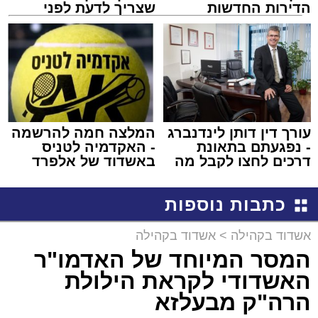
הדירות החדשות
שצריך לדעת לפני
למכירה באשדוד >>>
שמגישים הצעה לדירה
באשדוד
עורך דין דותן לינדנברג
המלצה חמה להרשמה
- נפגעתם בתאונת
- האקדמיה לטניס
דרכים לחצו לקבל מה
באשדוד של אלפרד
שמגיע לכם
קריאולנסקי - לילדים
כתבות נוספות
אשדוד בקהילה
>
אשדוד בקהילה
המסר המיוחד של האדמו"ר
האשדודי לקראת הילולת
הרה"ק מבעלזא