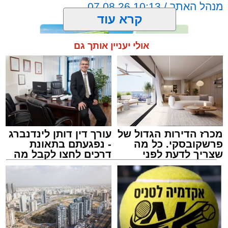
מנהל האתר / 10:13 07.08.26
קרא עוד
אולי יעניין אותך גם
תגים:
אשדוד
,
מעגלים
,
דודי קאליש
מכרז הדירות הגדול של
עורך דין דותן לינדנברג
פרשקובסקי. כל מה
- נפגעתם בתאונת
שצריך לדעת לפני
דרכים לחצו לקבל מה
שמגישים הצעה לדירה
שמגיע לכם
באשדוד
זה היה ארוע יוצא דופן. בלי מילים.
במשך שעות ארוכות של ליל שישי, נהנו המונים