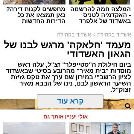
מתושבי אשדוד מהארוע המרכזי של 'מעגלים'.
ואכן, כפי שהובטח, לא היה מדובר במופע שגרתי,
המלצה חמה להרשמה
מחפשים לקנות דירה?
- האקדמיה לטניס
כאן תמצאו את כל
אלא במעמד של טיש חסידי אותנטי, שהצליח
באשדוד של אלפרד
הדירות החדשות
לסחוף אליו את ההמונים מעומק ימי החולין - אל
קריאולנסקי - לילדים
למכירה באשדוד >>>
תוך האווירה השבתית של חצרות הקודש.
אשדוד בקהילה
>
אשדוד בקהילה
מעמד 'חלאקה' מרגש לבנו של
הגאון האשדודי
ביום הילולת ה"סטייפלר" זצ"ל, עלה ראש
מוסדות "בית מאיר" מהרובע בסיטי שבאשדוד
לציון הרשב"י במירון שם ערך את טקס גזיזת
השיער הראשון לבנו, נינו של הבבא מאיר
זצוק"ל.
קרא עוד
המעמד, שהתקיים ביוזמת 'מעגלים', נערך
אולי יעניין אותך גם