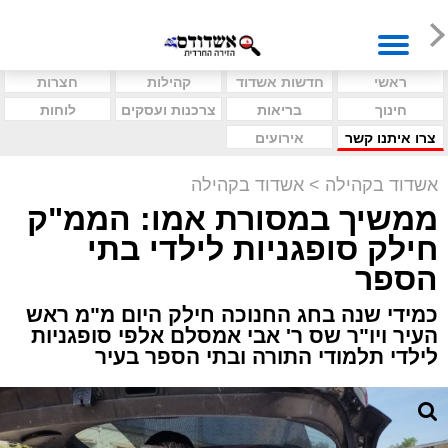
ראשי
חדשות אשדוד
קהילות
חצרות
חינוך
בריאות
צרכנות ועסקים
לוחות
צרו איתנו קשר
אירועים
אשדוד בקהילה
>
אשדוד בקהילה
ממשיך במסורת אמו: הממ"ק
חילק סופגניות לילדי בתי
הספר
כמידי שנה בחג החנוכה חילק היום מ"מ ראש
העיר ויו"ר שס ר' אבי אמסלם אלפי סופגניות
לילדי תלמודי התורה ובתי הספר בעיר