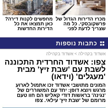
מכרז הדירות הגדול של
מחפשים לקנות דירה?
פרשקובסקי. כל מה
כאן תמצאו את כל
שצריך לדעת לפני
הדירות החדשות
שמגישים הצעה לדירה
למכירה באשדוד >>>
באשדוד
כתבות נוספות
אשדוד בקהילה
>
אשדוד בקהילה
צפו: אשדוד החרדית התכוננה
לשבת עם 'שבת זיץ' מבית
'מעגלים' (וידאו)
המונים מתושבי אשדוד זכו אתמול לארוע
מרגש ויוצא דופן: יחד עם המשוררים של
'נגינה' בראשות דודי קאליש הם חוו טעם
מרומם של 'שבת זיץ' עילאי. צפו