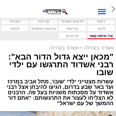
ראשי
חדשות אשדוד
קהילות
חצרות
חינוך
בריאות
צרכנות ועסקים
לוחות
צרו איתנו קשר
אירועים
אשדוד בקהילה
>
אשדוד בקהילה
"מכאן ייצא גדול הדור הבא":
רבני אשדוד התרגשו עם ילדי
שובו
עשרות מצטייני ילדי 'שובו', מתל אביב במרכז
ועד באר שבע בדרום, הגיעו להיבחן אצל רבני
אשדוד על מסכתות משניות בעל פה. הרבנים
לא הצליחו לעצור את התרגשותם: "אתם דור
ההמשך של עם ישראל"