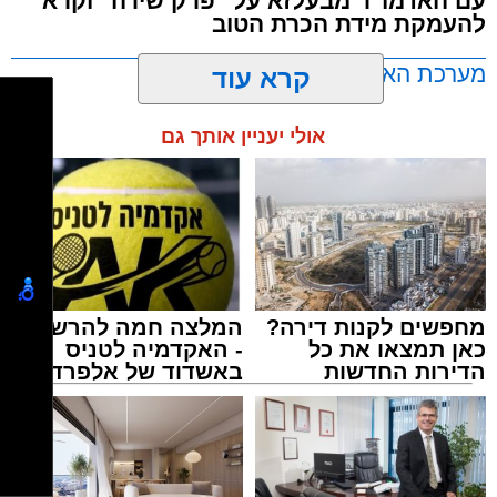
עם האדמו"ר מבעלזא על "פרק שירה" וקרא
להעמקת מידת הכרת הטוב
שבהם לומדים מאות בחורי ישיבות ומתעלים
בתורה גם בימי החופש.
מערכת האתר / 00:23 06.08.26
קרא עוד
במופע סיום בין הזמנים שישולב עם מלווה מלכה
אולי יעניין אותך גם
מוזיקלי יופיעו על במה אחת ענקי הזמר והרגש,
בנצי שטיין, יצחק בן ארזה ושמוליק קליין בליווי
תזמורת מורחבת בניצוחו של מאסטרו דני אבידני.
תגים:
אשדוד
,
בעלזא
,
הילולא
מחפשים לקנות דירה?
המלצה חמה להרשמה
כאן תמצאו את כל
- האקדמיה לטניס
הדירות החדשות
באשדוד של אלפרד
למכירה באשדוד >>>
קריאולנסקי - לילדים