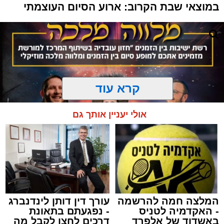
במוצאי שבת הקרוב: ארוע הסיום העוצמתי
קרא עוד
אולי יעניין אותך גם
המלצה חמה להרשמה
עורך דין דותן לינדנברג
המרכז למורשת
- האקדמיה לטניס
- נפגעתם בתאונת
מנהל האתר / 10:42 06.08.26
באשדוד של אלפרד
דרכים לחצו לקבל מה