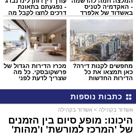
המלצה חמה להרשמה
עורך דין דותן לינדנברג
- האקדמיה לטניס
- נפגעתם בתאונת
באשדוד של אלפרד
דרכים לחצו לקבל מה
קריאולנסקי - לילדים
שמגיע לכם
מחפשים לקנות דירה?
מכרז הדירות הגדול של
כאן תמצאו את כל
פרשקובסקי. כל מה
הדירות החדשות
שצריך לדעת לפני
למכירה באשדוד >>>
שמגישים הצעה לדירה
באשדוד
כתבות נוספות
אשדוד בקהילה
>
אשדוד בקהילה
היכונו: מופע סיום בין הזמנים
של 'המרכז למורשת' ו'מהות'