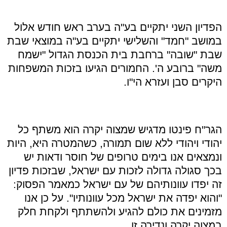
הפדיון השני יתקיים בע
"
ה בערב ראש חודש אלול
במושב
"
חמד
"
והשלישי יתקיים בע
"
ה במוצאי שבת
שבת
"
שובה
"
ברחבת בית הכנסת הגדול
"
ישמח
משה
"
ברובע ה'. החמורים הגיעו בזכות המשפחות
היקרים סבן ועזרא הי
"
ו
.
הגר
"
ח פינטו מדגיש שמצוה יקרה הוא משתף כל
יהודי ויהודי ללא שום תמורה, כשהמטרה היא, היות
ונמצאים אנו בימים טרופים של חוסר ודאות יש
בכך סגולה גדולה לזכות עם ישראל, שבזכות פדיון
זה יפדו עוונותיהם של עם ישראל כמאמר הפסוק
:
"
והוא יפדה את ישראל מכל עוונותיו
".
על כן אנו
מזמינים את כולם להגיע ולהשתתף ולקחת חלק
במצוה יקרה ונדירה זו
.