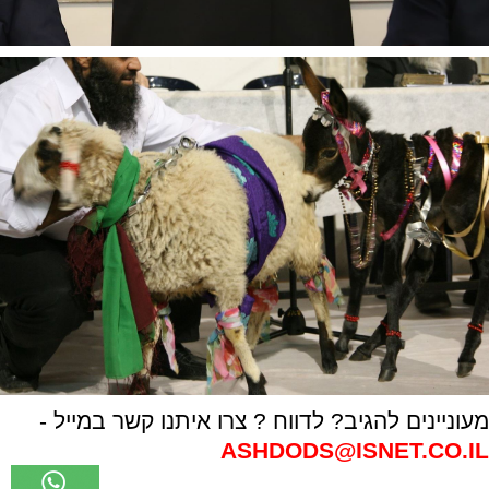
מעוניינים להגיב? לדווח ? צרו איתנו קשר במייל -
ASHDODS@ISNET.CO.IL