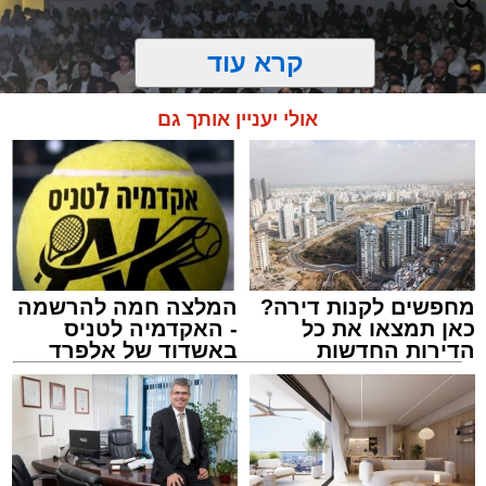
קרא עוד
אולי יעניין אותך גם
מחפשים לקנות דירה?
המלצה חמה להרשמה
כאן תמצאו את כל
- האקדמיה לטניס
הדירות החדשות
באשדוד של אלפרד
זיץ המרכז למורשת
למכירה באשדוד >>>
קריאולנסקי - לילדים
מנהל האתר / 08:55 09.08.26