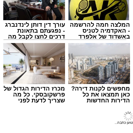
המלצה חמה להרשמה
עורך דין דותן לינדנברג
- האקדמיה לטניס
- נפגעתם בתאונת
באשדוד של אלפרד
דרכים לחצו לקבל מה
המרכז למורשת
קריאולנסקי - לילדים
שמגיע לכם
מנהל האתר / 10:42 06.08.26
מחפשים לקנות דירה?
מכרז הדירות הגדול של
תגים:
המרכז למורשת
,
"מהות"
כאן תמצאו את כל
פרשקובסקי. כל מה
הדירות החדשות
שצריך לדעת לפני
ימים ספורים לתום בין הזמנים אב שהיה גדוש
למכירה באשדוד >>>
שמגישים הצעה לדירה
באשדוד
בפעילויות שונות ומגוונות, במוצאי שבת הקרוב,
פרשת ראה, ייערך מופע סיום בין הזמנים ומלווה
טוען כתבה...
מלכה על ידי "המרכז למורשת" בראשות מ"מ ראש