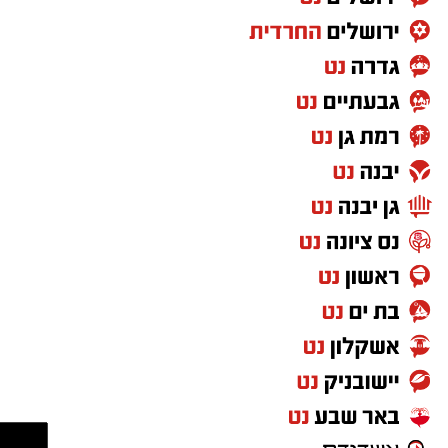
במהלך הערב יישאו דברי ברכה מ"מ ראש העיר
וומונה המרכז למורשת הרב אבי אמסלם וחבר
מועצת העיר יו"ר מהות הרב מני אזולאי.
האירוע יתקיים במוצ"ש פרשת ראה, בשעה 21:30
באולם הפיס גור ברובע ז׳.
הערב למעשה יסמן את תחילת סיום שורת אירועי
הקיץ הייחודית של המרכז למורשת שנפרסו על פני
השבועיים האחרונים ויימשכו גם בשבוע הבא, עד