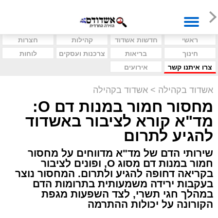
ראשי
חדשות אשדוד
קהילות
חצרות
חינוך
בריאות
צרכנות ועסקים
לוחות
צרו איתנו קשר
אירועים
אשדוד בקהילה
>
אשדוד בקהילה
מחסור חמור במנות דם O:
מד"א קורא לציבור באשדוד
להגיע לתרום
שירותי הדם של מד"א מדווחים על מחסור
חמור במנות דם מסוג O, ופונים לציבור
בקריאה דחופה להגיע ולתרום. המחסור נוצר
בעקבות ירידה משמעותית בתרומות הדם
במהלך חגי תשרי, לצד השפעות מגפת
הקורונה על יכולות ההתרמה