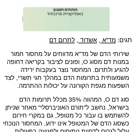
תגים:
מד"א
,
אשדוד
,
לתרום דם
שירותי הדם של מד"א מדווחים על מחסור חמור
במנות דם מסוג O, ופונים לציבור בקריאה דחופה
להגיע ולתרום. המחסור נוצר בעקבות ירידה
משמעותית בתרומות הדם במהלך חגי תשרי, לצד
השפעות מגפת הקורונה על יכולות ההתרמה.
סוג דם O, המהווה 35% מכלל תרומות הדם
בישראל, נחשב ל"תורם האוניברסלי" מאחר שניתן
להשתמש בו עבור כל מטופל, גם במקרי חירום
כשסוג הדם של המטופל אינו ידוע. המחסור הנוכחי
עלול לגרום לדחיית ניתוחים ולפגיעה בפעילות