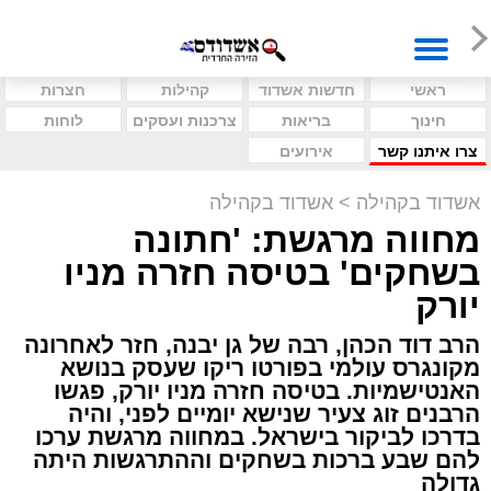
ראשי
חדשות אשדוד
קהילות
חצרות
חינוך
בריאות
צרכנות ועסקים
לוחות
צרו איתנו קשר
אירועים
אשדוד בקהילה
>
אשדוד בקהילה
מחווה מרגשת: 'חתונה
בשחקים' בטיסה חזרה מניו
יורק
הרב דוד הכהן, רבה של גן יבנה, חזר לאחרונה
מקונגרס עולמי בפורטו ריקו שעסק בנושא
האנטישמיות. בטיסה חזרה מניו יורק, פגשו
הרבנים זוג צעיר שנישא יומיים לפני, והיה
בדרכו לביקור בישראל. במחווה מרגשת ערכו
להם שבע ברכות בשחקים וההתרגשות היתה
גדולה