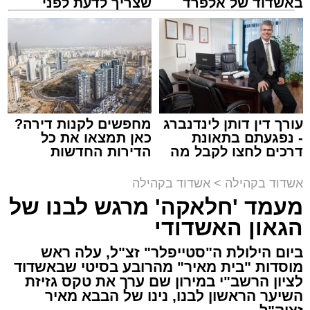
באשדוד של אלפרד
שצריך לדעת לפני
קריאולנסקי - לילדים
שמגישים הצעה לדירה
באשדוד
זה היה ארוע יוצא דופן. בלי מילים.
במשך שעות ארוכות של ליל שישי, נהנו המונים
מתושבי אשדוד מהארוע המרכזי של 'מעגלים'.
ואכן, כפי שהובטח, לא היה מדובר במופע שגרתי,
עורך דין דותן לינדנברג
מחפשים לקנות דירה?
- נפגעתם בתאונת
כאן תמצאו את כל
אלא במעמד של טיש חסידי אותנטי, שהצליח
דרכים לחצו לקבל מה
הדירות החדשות
לסחוף אליו את ההמונים מעומק ימי החולין - אל
שמגיע לכם
למכירה באשדוד >>>
תוך האווירה השבתית של חצרות הקודש.
אשדוד בקהילה
>
אשדוד בקהילה
מעמד 'חלאקה' מרגש לבנו של
הגאון האשדודי
ביום הילולת ה"סטייפלר" זצ"ל, עלה ראש
מוסדות "בית מאיר" מהרובע בסיטי שבאשדוד
לציון הרשב"י במירון שם ערך את טקס גזיזת
השיער הראשון לבנו, נינו של הבבא מאיר