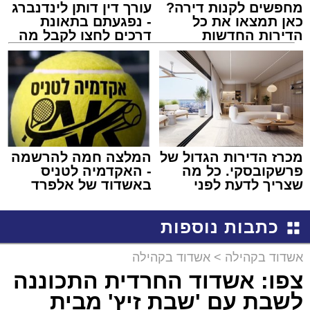
מחפשים לקנות דירה?
עורך דין דותן לינדנברג
כאן תמצאו את כל
- נפגעתם בתאונת
הדירות החדשות
דרכים לחצו לקבל מה
למכירה באשדוד >>>
שמגיע לכם
מכרז הדירות הגדול של
המלצה חמה להרשמה
פרשקובסקי. כל מה
- האקדמיה לטניס
שצריך לדעת לפני
באשדוד של אלפרד
שמגישים הצעה לדירה
קריאולנסקי - לילדים
באשדוד
כתבות נוספות
אשדוד בקהילה
>
אשדוד בקהילה
צפו: אשדוד החרדית התכוננה
לשבת עם 'שבת זיץ' מבית