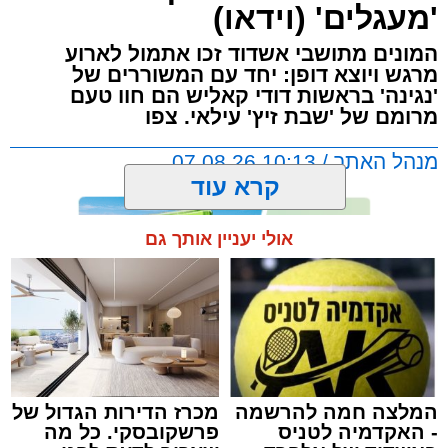
'מעגלים' (וידאו)
המונים מתושבי אשדוד זכו אתמול לארוע
מרגש ויוצא דופן: יחד עם המשוררים של
'נגינה' בראשות דודי קאליש הם חוו טעם
מרומם של 'שבת זיץ' עילאי. צפו
מנהל האתר / 10:13 07.08.26
קרא עוד
אולי יעניין אותך גם
תגים:
אשדוד
,
מעגלים
,
דודי קאליש
המלצה חמה להרשמה
מכרז הדירות הגדול של
- האקדמיה לטניס
פרשקובסקי. כל מה