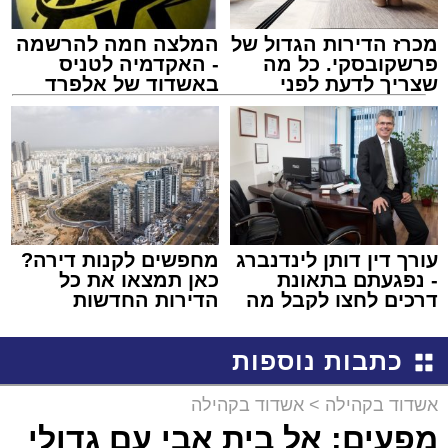
מכרז הדירות הגדול של
המלצה חמה להרשמה
פרשקובסקי. כל מה
- האקדמיה לטניס
שצריך לדעת לפני
באשדוד של אלפרד
שמגישים הצעה לדירה
קריאולנסקי - לילדים
באשדוד
עורך דין דותן לינדנברג
מחפשים לקנות דירה?
- נפגעתם בתאונת
כאן תמצאו את כל
דרכים לחצו לקבל מה
הדירות החדשות
שמגיע לכם
למכירה באשדוד >>>
כתבות נוספות
אשדוד בקהילה
>
אשדוד בקהילה
מפעים: אל בית אבי עם גדולי