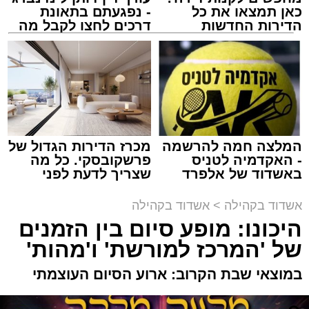
כאן תמצאו את כל
- נפגעתם בתאונת
הדירות החדשות
דרכים לחצו לקבל מה
למכירה באשדוד >>>
שמגיע לכם
מעגלים
מנהל האתר / 20:31 06.08.26
המלצה חמה להרשמה
מכרז הדירות הגדול של
- האקדמיה לטניס
פרשקובסקי. כל מה
תגים:
אשדוד
,
הגרי"ב שרייבר
,
מעגלים
באשדוד של אלפרד
שצריך לדעת לפני
קריאולנסקי - לילדים
שמגישים הצעה לדירה
ארוע שטרם היה כמותו: בשבוע הבא ביום ג'
באשדוד
אשדוד בקהילה
>
אשדוד בקהילה
יתכנסו המוני בחורי הישיבות שטרם החלו את זמן
היכונו: מופע סיום בין הזמנים
'אלול', והם יזכו לשמוע את גדולי הדור, מרן הגרי"ב
של 'המרכז למורשת' ו'מהות'
שרייבר שליט"א והגאון רבי ישאי טולידנו שליט"א,
שבשעה נדירה של קורת רוח ישתפו את שומעיהם
במוצאי שבת הקרוב: ארוע הסיום העוצמתי
באשר ראו וקיבלו בבתי הוריהם, הגאון רבי פנחס