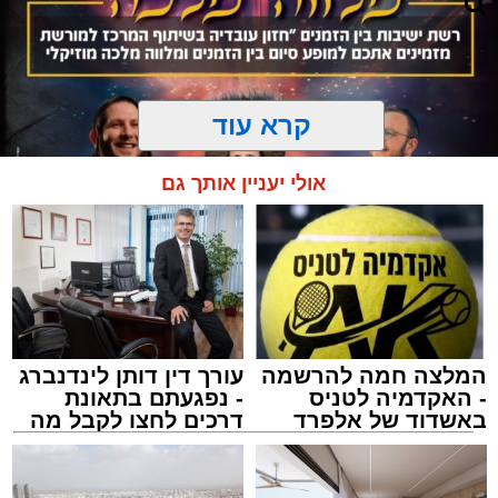
שרייבר זצ"ל והגאון רבי ניסים טולידנו זצ"ל, כאשר
מטרתם של הדברים שישמעו היא לעורר הלבבות
ולהחדיר אהבת אמת לתורה.
הארוע, במסגרת ארועי 'מעגלים', יתקיים בבית
קרא עוד
הכנסת 'חניכי הישיבות' רובע ג', ביום שלישי הקרוב
בשעה 21.00
אולי יעניין אותך גם
לאחר הארוע יתקיים רב שיח וכן פלפול תלמודי
בריתחא דאורייתא בעומקא דשמעתתא.
המלצה חמה להרשמה
עורך דין דותן לינדנברג
המרכז למורשת
- האקדמיה לטניס
- נפגעתם בתאונת
מנהל האתר / 10:42 06.08.26
באשדוד של אלפרד
דרכים לחצו לקבל מה
קריאולנסקי - לילדים
שמגיע לכם