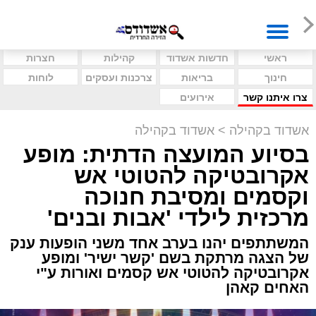
ראשי
חדשות אשדוד
קהילות
חצרות
חינוך
בריאות
צרכנות ועסקים
לוחות
צרו איתנו קשר
אירועים
אשדוד בקהילה
>
אשדוד בקהילה
בסיוע המועצה הדתית: מופע
אקרובטיקה להטוטי אש
וקסמים ומסיבת חנוכה
מרכזית לילדי 'אבות ובנים'
המשתתפים יהנו בערב אחד משני הופעות ענק
של הצגה מרתקת בשם 'קשר ישיר' ומופע
אקרובטיקה להטוטי אש קסמים ואורות ע"י
האחים קאהן