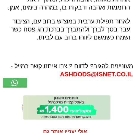
הרוממות ואהבה ודבקות בו, במהרה בימינו, אמן.
לאחר תפילת ערבית במוצ"ש ברוב עם, הציבור
עבר בסך לברך ולהתברך בברכת חג פסח כשר
ושמח כשמשם ליווהו ברוב עם לביתו.
מעוניינים להגיב? לדווח ? צרו איתנו קשר במייל -
ASHDODS@ISNET.CO.IL
אולי יעניין אותך גם