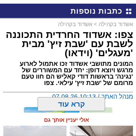
באשדוד
כתבות נוספות
אשדוד בקהילה
>
אשדוד בקהילה
צפו: אשדוד החרדית התכוננה
לשבת עם 'שבת זיץ' מבית
'מעגלים' (וידאו)
המונים מתושבי אשדוד זכו אתמול לארוע
מרגש ויוצא דופן: יחד עם המשוררים של
'נגינה' בראשות דודי קאליש הם חוו טעם
מרומם של 'שבת זיץ' עילאי. צפו
מנהל האתר / 10:13 07.08.26
קרא עוד
אולי יעניין אותך גם