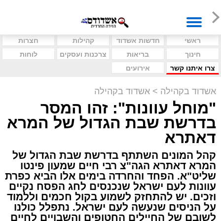
ראשי
חדשות אשדוד
קהילות
חצרות
חינוך
בריאות
צרכנות ועסקים
לוחות
צרו איתנו קשר
אירועים
אשדוד בקהילה
>
אשדוד בקהילה
"מוחל עוונות": זהו המסר
בדרשת שבת הגדול של המרא
דאתרא
קהל המונים השתתף בדרשת שבת הגדול של
המרא דאתרא הגה"צ רבי חיים שמעון פינטו
שליט"א. הפחד והחרדה בימים אלו הביא כפרת
עוונות לעם ישראל שנכנסים לחג הפסח נקיים
וזכים. יש להתחזק לשמוע בקול חכמים וללמוד
על הניסים שנעשה לעם ישראל. נתפלל כולנו
לשובם של החיילים החטופים והשבויים לחיים