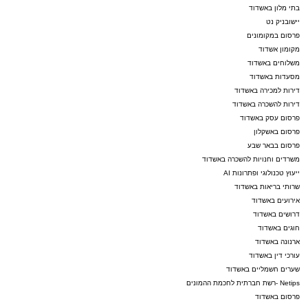
בתי מלון באשדוד
יישובניק נט
מעוניינים להגיב? לדווח ? צרו איתנו קשר במייל -
פרסום במקומונים
ASHDODS@ISNET.CO.IL
מקומון אשדוד
משלוחים באשדוד
מסעדות באשדוד
דירות למכירה באשדוד
דירות להשכרה באשדוד
פרסום עסק באשדוד
פרסום באשקלון
פרסום בבאר שבע
משרדים וחנויות להשכרה באשדוד
ייעוץ טכנולוגי ופתרונות AI
שרותי בריאות באשדוד
אירועים באשדוד
דרושים באשדוד
חוגים באשדוד
ארנונה באשדוד
עורכי דין באשדוד
שערים חשמליים באשדוד
Netips -רשת חברתית לחכמת ההמונים
פרסום באשדוד