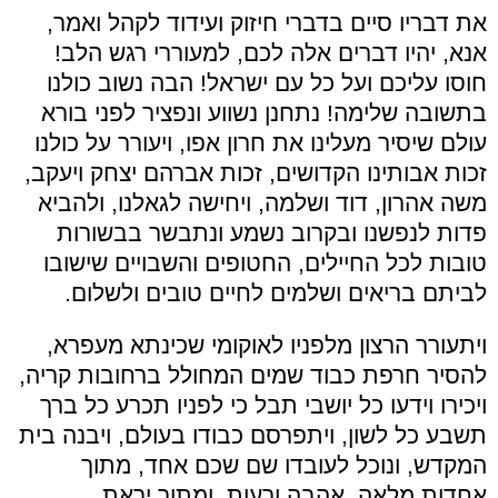
את דבריו סיים בדברי חיזוק ועידוד לקהל ואמר,
אנא, יהיו דברים אלה לכם, למעוררי רגש הלב!
חוסו עליכם ועל כל עם ישראל! הבה נשוב כולנו
בתשובה שלימה! נתחנן נשווע ונפציר לפני בורא
עולם שיסיר מעלינו את חרון אפו, ויעורר על כולנו
זכות אבותינו הקדושים, זכות אברהם יצחק ויעקב,
משה אהרון, דוד ושלמה, ויחישה לגאלנו, ולהביא
פדות לנפשנו ובקרוב נשמע ונתבשר בבשורות
טובות לכל החיילים, החטופים והשבויים שישובו
לביתם בריאים ושלמים לחיים טובים ולשלום.
ויתעורר הרצון מלפניו לאוקומי שכינתא מעפרא,
להסיר חרפת כבוד שמים המחולל ברחובות קריה,
ויכירו וידעו כל יושבי תבל כי לפניו תכרע כל ברך
תשבע כל לשון, ויתפרסם כבודו בעולם, ויבנה בית
המקדש, ונוכל לעובדו שם שכם אחד, מתוך
אחדות מלאה, אהבה ורעות, ומתוך יראת