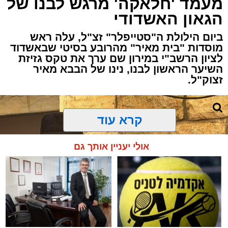
מעמד 'חלאקה' מרגש לבנו של
הגאון האשדודי
ביום הילולת ה"סטייפלר" זצ"ל, עלה ראש
מוסדות "בית מאיר" מהרובע בסיטי שבאשדוד
לציון הרשב"י במירון שם ערך את טקס גזיזת
השיער הראשון לבנו, נינו של הבבא מאיר
זצוק"ל.
קרא עוד
המעמד, שהתקיים ביוזמת 'מעגלים', נערך
אולי יעניין אותך גם
בראשות בעל המנגן ר' דודי קאליש, שידוע
בכישרונו להגיש יצירות עומק ברגש יהודי לוהט
ופנימי, כשלצידו ליד השולחן הסיבו, חבושי
שטריימלך, מקהלת "נגינה" המפוארת בליווי הרכב
מוזיקלי מורחב. ואכן, בשעות הבאות נסחפו
המשתתפים על גבי צליליה הענוגים של שבת