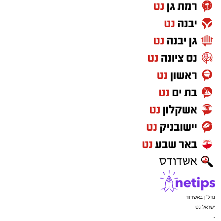
התנא רשב"י.
בהמשך המעמד ערכו המשתתפים ברכת "לחיים",
ובמסגרתה בירך הגר"ש טולידאנו את הקהל
בברכת לחיים טובים ולשלום.
יצוין כי ביום הילולה זה פקדו את ציון התנא רשב"י
אלפים רבים של מבקרים ונופשים, כאשר שוטרים
וסדרנים הכווינו את התנועה בכל הדרכים
המובילות לציון הקדוש.
כמו כן, כל רחבת הציון כוסתה ביריעות הצללה
ענקיות במטרה להקל על האלפים הפוקדים את
המקום בימים חמים אלו.
נדל"ן באשדוד
ישראל נט
-