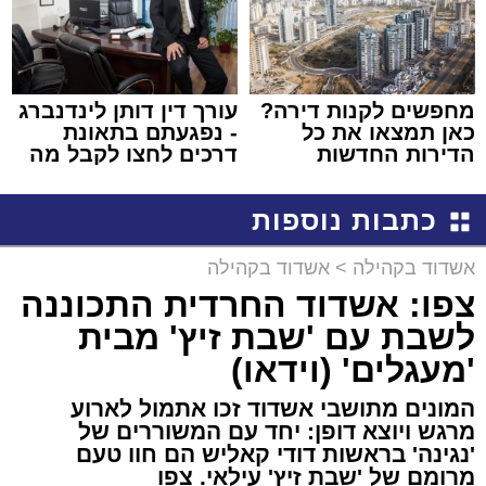
מחפשים לקנות דירה?
עורך דין דותן לינדנברג
כאן תמצאו את כל
- נפגעתם בתאונת
הדירות החדשות
דרכים לחצו לקבל מה
למכירה באשדוד >>>
שמגיע לכם
כתבות נוספות
אשדוד בקהילה
>
אשדוד בקהילה
צפו: אשדוד החרדית התכוננה
לשבת עם 'שבת זיץ' מבית
'מעגלים' (וידאו)
המונים מתושבי אשדוד זכו אתמול לארוע
מרגש ויוצא דופן: יחד עם המשוררים של
'נגינה' בראשות דודי קאליש הם חוו טעם
מרומם של 'שבת זיץ' עילאי. צפו