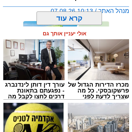
מנהל האתר / 10:13 07.08.26
קרא עוד
אולי יעניין אותך גם
תגים:
אשדוד
,
מעגלים
,
דודי קאליש
מכרז הדירות הגדול של
עורך דין דותן לינדנברג
פרשקובסקי. כל מה
- נפגעתם בתאונת
שצריך לדעת לפני
דרכים לחצו לקבל מה
שמגישים הצעה לדירה
שמגיע לכם
באשדוד
זה היה ארוע יוצא דופן. בלי מילים.
במשך שעות ארוכות של ליל שישי, נהנו המונים