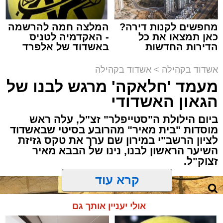
מתושבי אשדוד מהארוע המרכזי של 'מעגלים'.
ואכן, כפי שהובטח, לא היה מדובר במופע שגרתי,
מחפשים לקנות דירה?
המלצה חמה להרשמה
כאן תמצאו את כל
- האקדמיה לטניס
אלא במעמד של טיש חסידי אותנטי, שהצליח
הדירות החדשות
באשדוד של אלפרד
לסחוף אליו את ההמונים מעומק ימי החולין - אל
למכירה באשדוד >>>
קריאולנסקי - לילדים
תוך האווירה השבתית של חצרות הקודש.
אשדוד בקהילה
>
אשדוד בקהילה
מעמד 'חלאקה' מרגש לבנו של
הגאון האשדודי
ביום הילולת ה"סטייפלר" זצ"ל, עלה ראש
מוסדות "בית מאיר" מהרובע בסיטי שבאשדוד
לציון הרשב"י במירון שם ערך את טקס גזיזת
השיער הראשון לבנו, נינו של הבבא מאיר
זצוק"ל.
קרא עוד