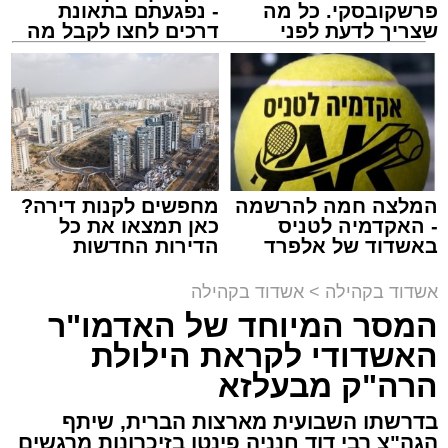
פרשקובסקי. כל מה
- נפגעתם בתאונת
מנהל האתר / 10:42 06.08.26
שצריך לדעת לפני
דרכים לחצו לקבל מה
שמגישים הצעה לדירה
שמגיע לכם
באשדוד
תגים:
המרכז למורשת
,
"מהות"
המלצה חמה להרשמה
מחפשים לקנות דירה?
ימים ספורים לתום בין הזמנים אב שהיה גדוש
- האקדמיה לטניס
כאן תמצאו את כל
בפעילויות שונות ומגוונות, במוצאי שבת הקרוב,
באשדוד של אלפרד
הדירות החדשות
קריאולנסקי - לילדים
למכירה באשדוד >>>
פרשת ראה, ייערך מופע סיום בין הזמנים ומלווה
אשדוד בקהילה
>
אשדוד בקהילה
מלכה על ידי "המרכז למורשת" בראשות מ"מ ראש
המסר המיוחד של האדמו"ר
העיר הרב אבי אמסלם בשיתוף הרשות העירונית
האשדודי לקראת הילולת
'מהות' בראשות חבר מועצת העיר הרב מני אזולאי.
הרה"ק מבעלזא
האירוע הענק יתקיים כאמור ע"י 'המרכז למורשת'
בדרשתו השבועית מארצות הברית, שיתף
ובשיתוף רשת ישיבות בין הזמנים 'חזון עובדיה'
הגה"צ רבי דוד חנניה פינטו בזיכרונות מרגשים