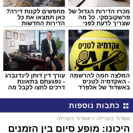
מכרז הדירות הגדול של
מחפשים לקנות דירה?
פרשקובסקי. כל מה
כאן תמצאו את כל
שצריך לדעת לפני
הדירות החדשות
שמגישים הצעה לדירה
למכירה באשדוד >>>
באשדוד
המלצה חמה להרשמה
עורך דין דותן לינדנברג
- האקדמיה לטניס
- נפגעתם בתאונת
באשדוד של אלפרד
דרכים לחצו לקבל מה
קריאולנסקי - לילדים
שמגיע לכם
כתבות נוספות
אשדוד בקהילה
>
אשדוד בקהילה
היכונו: מופע סיום בין הזמנים