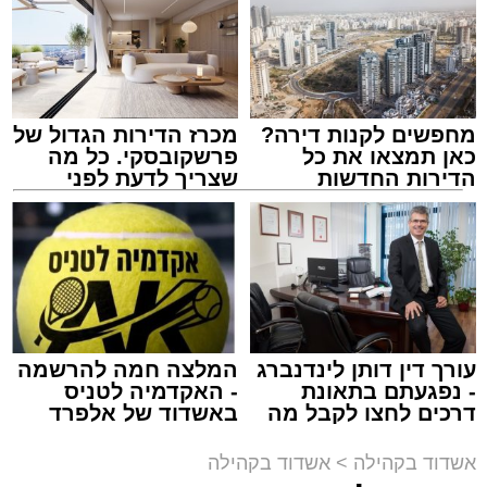
חופשת הקיץ.
במופע ששולב עם מלווה מלכה מוזיקלי הופיעו על
במה אחת אמן הרגש בנצי שטיין, הקומזיצר והיוצר
יצחק בן ארזה והזמר החסידי שמוליק קליין בליווי
מחפשים לקנות דירה?
מכרז הדירות הגדול של
תזמורת מורחבת בניצוחו של מאסטרו דני אבידני.
כאן תמצאו את כל
פרשקובסקי. כל מה
הדירות החדשות
שצריך לדעת לפני
למכירה באשדוד >>>
שמגישים הצעה לדירה
באשדוד
צילום: א' מיכאלי
מערכת האתר / 00:41 09.08.26
עורך דין דותן לינדנברג
המלצה חמה להרשמה
- נפגעתם בתאונת
- האקדמיה לטניס
דרכים לחצו לקבל מה
באשדוד של אלפרד
תגים:
אשדוד
,
פטירה
,
אלעד
שמגיע לכם
קריאולנסקי - לילדים
אשדוד בקהילה
>
אשדוד בקהילה
במוצאי שבת קודש הגיע השמועה הקשה והמצערת