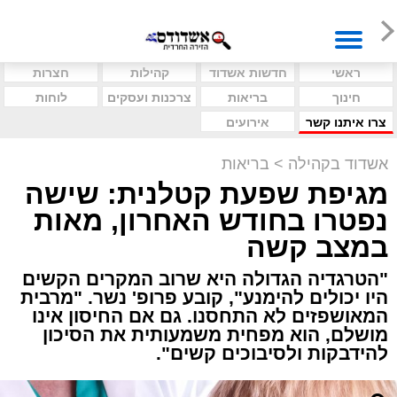
ראשי
חדשות אשדוד
קהילות
חצרות
חינוך
בריאות
צרכנות ועסקים
לוחות
צרו איתנו קשר
אירועים
אשדוד בקהילה
>
בריאות
מגיפת שפעת קטלנית: שישה
נפטרו בחודש האחרון, מאות
במצב קשה
"הטרגדיה הגדולה היא שרוב המקרים הקשים
היו יכולים להימנע", קובע פרופ' נשר. "מרבית
המאושפזים לא התחסנו. גם אם החיסון אינו
מושלם, הוא מפחית משמעותית את הסיכון
להידבקות ולסיבוכים קשים".