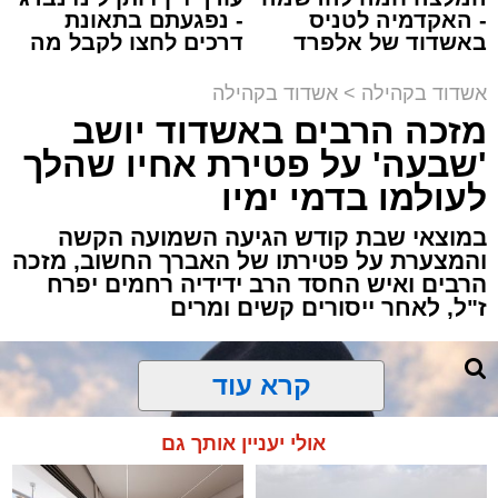
תגים:
אבי אמסלם
,
המרכז למורשת
,
מהות
,
מני
- האקדמיה לטניס
- נפגעתם בתאונת
באשדוד של אלפרד
דרכים לחצו לקבל מה
אזולאי
קריאולנסקי - לילדים
שמגיע לכם
אשדוד בקהילה
>
אשדוד בקהילה
לקראת סיום בין הזמנים נערך אמש מופע סיום בין
מזכה הרבים באשדוד יושב
הזמנים ומלווה מלכה על ידי "המרכז למורשת"
'שבעה' על פטירת אחיו שהלך
בראשות מ"מ ראש העיר הרב אבי אמסלם בשיתוף
הרשות העירונית 'מהות' בראשות יו"ר הדירקטוריון
לעולמו בדמי ימיו
חבר מועצת העיר הרב מני אזולאי ומנכ"לית
במוצאי שבת קודש הגיעה השמועה הקשה
הרשות הגב' סימונה מורלי - בהשתתפות למעלה
והמצערת על פטירתו של האברך החשוב, מזכה
מאלף בחורי ישיבות, אברכים ותושבי העיר שגדשו
הרבים ואיש החסד הרב ידידיה רחמים יפרח
ז"ל, לאחר ייסורים קשים ומרים
את אולם הפיס גור ברובע ז׳.
האירוע הענק התקיים כאמור ע"י 'המרכז למורשת'
קרא עוד
ובשיתוף רשת ישיבות בין הזמנים 'חזון עובדיה'
מבית הרשות העירונית 'מהות' במסגרתה פועלות
אולי יעניין אותך גם
עשרות נקודות של ישיבות בין הזמנים ברחבי העיר
שבהם לומדים מאות בחורי ישיבות במהלך