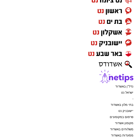
בסיום הושמעו מחרוזת שירים עתיקים שהלחין דודי
קאליש בעבר, וסיים עם שיר וסיפור מימי הבעש"ט
זיע"א.
הציבור הענק שהשתתף באירוע הודה למארגנים
ובראשם הרב אפרים וובר המשנה לראש העיר
אשדוד ולכלל צוות 'מעגלים' שהפיקו אירוע משובח
באווירה חסידית מפוארת.
נדל"ן באשדוד
ישראל נט
-
בתי מלון באשדוד
יישובניק נט
פרסום במקומונים
מקומון אשדוד
משלוחים באשדוד
מסעדות באשדוד