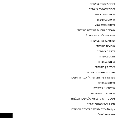
דירות למכירה באשדוד
דירות להשכרה באשדוד
פרסום עסק באשדוד
פרסום באשקלון
פרסום בבאר שבע
משרדים וחנויות להשכרה באשדוד
ייעוץ טכנולוגי ופתרונות AI
שרותי בריאות באשדוד
אירועים באשדוד
דרושים באשדוד
חוגים באשדוד
ארנונה באשדוד
עורכי דין באשדוד
שערים חשמליים באשדוד
Netips -רשת חברתית לחכמת ההמונים
פרסום באשדוד
אשדוד נט ויקיפדיה
פרסום כתבה שיווקית
נטיפס - רשת חברתית לטיפים והמלצות
תיקון שער חשמלי אשדוד
Netips -רשת חברתית לחכמת ההמונים
מסלולים לטיולים