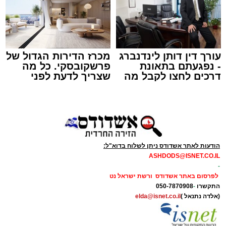
צילום: יהושע פרוכטר
מערכת האתר / 00:35 09.08.26
עורך דין דותן לינדנברג
מכרז הדירות הגדול של
- נפגעתם בתאונת
פרשקובסקי. כל מה
דרכים לחצו לקבל מה
שצריך לדעת לפני
שמגיע לכם
שמגישים הצעה לדירה
תגים:
אשדוד
,
קאליש
,
מעגלים
באשדוד
האירוע שלא ישכח באשדוד ממשיך להכות גלים
ברחבי העיר: צפו בגלריה המרהיבה המלאה
מעדשת מצלמתו של הצלם יהושע פרוכטר
הודעות לאתר אשדודס ניתן לשלוח בדוא"ל:
ASHDODS@ISNET.CO.IL
מאירוע 'זיץ שבת' של מעגלים מבית סיעת אשדוד
-
התורנית.
לפרסום באתר אשדודס ורשת ישראל נט
התקשרו
-
050-7870908
(אלדה נתנאל )
elda@isnet.co.il
הערב המרגש החל בשירת אחדות בניהולו של ר'
דוד קאליש ותזמורת נגינה, משולבת בזיץ לכבוד
שבת קודש.