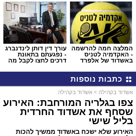
למכירה באשדוד >>>
שמגישים הצעה לדירה
באשדוד
המלצה חמה להרשמה
עורך דין דותן לינדנברג
- האקדמיה לטניס
- נפגעתם בתאונת
באשדוד של אלפרד
דרכים לחצו לקבל מה
קריאולנסקי - לילדים
שמגיע לכם
כתבות נוספות
אשדוד בקהילה
>
אשדוד בקהילה
צפו בגלריה המורחבת: האירוע
שסחף את אשדוד החרדית
בליל שישי
האירוע שלא ישכח באשדוד ממשיך להכות