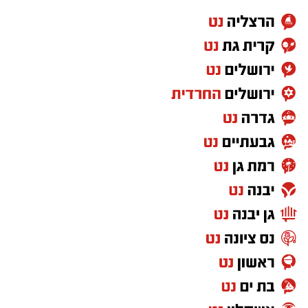
הגר"ש טולידאנו החל בתפילה בתוך אוהל הציון
יחד עם בנו נ"י. לאחר מכן, פנה לרחבת הציון
בסמוך להדלקות ל"ג בעומר, שם גזז את מחלפות
ראשו של בנו לראשונה וכיבד עוד ידידים בגזיזת
השיער, תוך כדי שבירכוהו שזכות אבות השושלת
הקדושה לאדמור"י ורבני משפחת אבוחצירא תגן
בעדו, וכי יגדל ויאיר את עיני ישראל בתורה, יראת
שמים וחסידות.
משם פנה לחדר הסמוך לצורך הדלקת נרות לכבוד
התנא רשב"י.
בהמשך המעמד ערכו המשתתפים ברכת "לחיים",
ובמסגרתה בירך הגר"ש טולידאנו את הקהל
בברכת לחיים טובים ולשלום.
יצוין כי ביום הילולה זה פקדו את ציון התנא רשב"י
אלפים רבים של מבקרים ונופשים, כאשר שוטרים