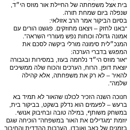
בית אצל משפחתה של החיילת אור מוזס הי״ד,
שנפלה ביום שמחת תורה.
בסיום הביקור אמר הרב אזולאי:
“באנו לחזק – ויצאנו מחוזקים. פגשנו הורים עם
אמונה גדולה וכוחות נפש מעוררי השראה”.
המנכ״לית סימונה מורלי ביקשה לסכם את
המפגש בדברי הערכה:
“אור מוזס הי״ד נלחמה בעוז, במסירות ובגבורה
יוצאת דופן. הרוח, הערכים והכוח שלה ממשיכים
להאיר – לא רק את משפחתה, אלא קהילה
שלמה”.
חנוכה השנה הזכיר לכולנו שהאור לא תמיד בא
ברעש – לפעמים הוא נדלק בשקט, בביקור בית,
במשחק משותף, במילה טובה ובחיבוק אנושי.
יוזמת “מגדילים את האור במשפחה” הוכיחה שגם
בזמנים של כאב ואובדן, הערבות ההדדית והחיבור