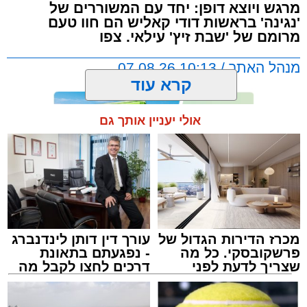
מרגש ויוצא דופן: יחד עם המשוררים של
'נגינה' בראשות דודי קאליש הם חוו טעם
מרומם של 'שבת זיץ' עילאי. צפו
מנהל האתר / 10:13 07.08.26
קרא עוד
אולי יעניין אותך גם
תגים:
אשדוד
,
מעגלים
,
דודי קאליש
מכרז הדירות הגדול של
עורך דין דותן לינדנברג
פרשקובסקי. כל מה
- נפגעתם בתאונת
שצריך לדעת לפני
דרכים לחצו לקבל מה
שמגישים הצעה לדירה
שמגיע לכם
באשדוד