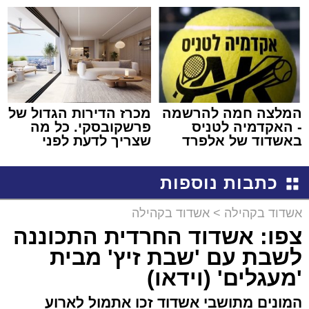
למכירה באשדוד >>>
שמגיע לכם
המלצה חמה להרשמה
מכרז הדירות הגדול של
- האקדמיה לטניס
פרשקובסקי. כל מה
באשדוד של אלפרד
שצריך לדעת לפני
קריאולנסקי - לילדים
שמגישים הצעה לדירה
באשדוד
כתבות נוספות
אשדוד בקהילה
>
אשדוד בקהילה
צפו: אשדוד החרדית התכוננה
לשבת עם 'שבת זיץ' מבית
'מעגלים' (וידאו)
המונים מתושבי אשדוד זכו אתמול לארוע