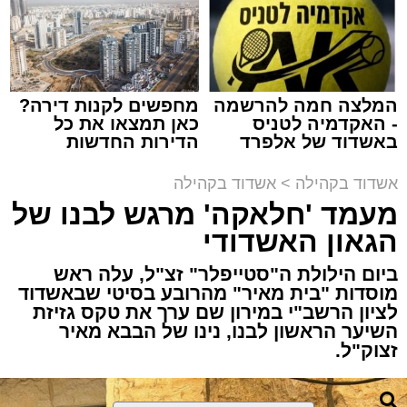
זה היה ארוע יוצא דופן. בלי מילים.
במשך שעות ארוכות של ליל שישי, נהנו המונים
מתושבי אשדוד מהארוע המרכזי של 'מעגלים'.
ואכן, כפי שהובטח, לא היה מדובר במופע שגרתי,
המלצה חמה להרשמה
מחפשים לקנות דירה?
- האקדמיה לטניס
כאן תמצאו את כל
אלא במעמד של טיש חסידי אותנטי, שהצליח
באשדוד של אלפרד
הדירות החדשות
לסחוף אליו את ההמונים מעומק ימי החולין - אל
קריאולנסקי - לילדים
למכירה באשדוד >>>
תוך האווירה השבתית של חצרות הקודש.
אשדוד בקהילה
>
אשדוד בקהילה
מעמד 'חלאקה' מרגש לבנו של
הגאון האשדודי
ביום הילולת ה"סטייפלר" זצ"ל, עלה ראש
מוסדות "בית מאיר" מהרובע בסיטי שבאשדוד
לציון הרשב"י במירון שם ערך את טקס גזיזת
השיער הראשון לבנו, נינו של הבבא מאיר
זצוק"ל.