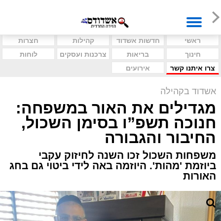
ראשי
חדשות אשדוד
קהילות
חצרות
חינוך
בריאות
צרכנות ועסקים
לוחות
צרו איתנו קשר
אירועים
אשדוד בקהילה
מגדילים את האור במשפחה:
חנוכה תשפ”ו בסימן השכול,
החיבור והגבורה
משפחות השכול זכו השנה לחיזוק עקבי
ביוזמת 'מהות'. היוזמה באה לידי ביטוי גם בחג
האורות