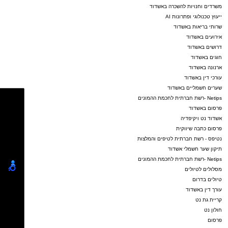
משרדים וחנויות להשכרה באשדוד
ייעוץ טכנולוגי ופתרונות AI
שרותי בריאות באשדוד
אירועים באשדוד
דרושים באשדוד
חוגים באשדוד
ארנונה באשדוד
עורכי דין באשדוד
שערים חשמליים באשדוד
Netips -רשת חברתית לחכמת ההמונים
פרסום באשדוד
אשדוד נט ויקיפדיה
פרסום כתבה שיווקית
נטיפס - רשת חברתית לטיפים והמלצות
תיקון שער חשמלי אשדוד
Netips -רשת חברתית לחכמת ההמונים
מסלולים לטיולים
טיולים בדרום
עורך דין באשדוד
קריית גת נט
חולון נט
פרסום