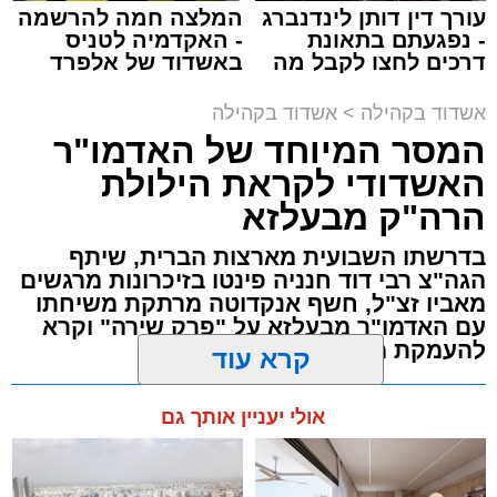
עורך דין דותן לינדנברג
המלצה חמה להרשמה
ימים ספורים לתום בין הזמנים אב שהיה גדוש
- נפגעתם בתאונת
- האקדמיה לטניס
בפעילויות שונות ומגוונות, במוצאי שבת הקרוב,
דרכים לחצו לקבל מה
באשדוד של אלפרד
שמגיע לכם
קריאולנסקי - לילדים
פרשת ראה, ייערך מופע סיום בין הזמנים ומלווה
אשדוד בקהילה
>
אשדוד בקהילה
מלכה על ידי "המרכז למורשת" בראשות מ"מ ראש
המסר המיוחד של האדמו"ר
העיר הרב אבי אמסלם בשיתוף הרשות העירונית
האשדודי לקראת הילולת
'מהות' בראשות חבר מועצת העיר הרב מני אזולאי.
הרה"ק מבעלזא
האירוע הענק יתקיים כאמור ע"י 'המרכז למורשת'
בדרשתו השבועית מארצות הברית, שיתף
ובשיתוף רשת ישיבות בין הזמנים 'חזון עובדיה'
הגה"צ רבי דוד חנניה פינטו בזיכרונות מרגשים
מבית הרשות העירונית 'מהות' במסגרתה פועלות
מאביו זצ"ל, חשף אנקדוטה מרתקת משיחתו
עשרות נקודות של ישיבות בין הזמנים ברחבי העיר
עם האדמו"ר מבעלזא על "פרק שירה" וקרא
להעמקת מידת הכרת הטוב
שבהם לומדים מאות בחורי ישיבות ומתעלים
בתורה גם בימי החופש.
מערכת האתר / 00:23 06.08.26
קרא עוד
במופע סיום בין הזמנים שישולב עם מלווה מלכה
אולי יעניין אותך גם
מוזיקלי יופיעו על במה אחת ענקי הזמר והרגש,
בנצי שטיין, יצחק בן ארזה ושמוליק קליין בליווי