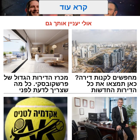
קרא עוד
אולי יעניין אותך גם
מחפשים לקנות דירה?
מכרז הדירות הגדול של
המרכז למורשת
כאן תמצאו את כל
פרשקובסקי. כל מה
מנהל האתר / 10:42 06.08.26
הדירות החדשות
שצריך לדעת לפני
למכירה באשדוד >>>
שמגישים הצעה לדירה
באשדוד
תגים:
המרכז למורשת
,
"מהות"