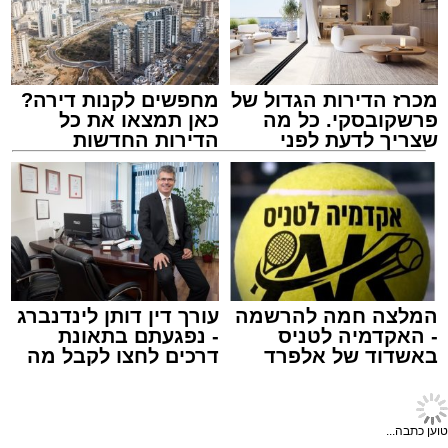
תזמורת מורחבת בניצוחו של מאסטרו דני אבידני.
תגים:
אשדוד
,
בעלזא
,
הילולא
מכרז הדירות הגדול של
מחפשים לקנות דירה?
פרשקובסקי. כל מה
כאן תמצאו את כל
שצריך לדעת לפני
הדירות החדשות
שמגישים הצעה לדירה
למכירה באשדוד >>>
באשדוד
במהלך הערב יישאו דברי ברכה מ"מ ראש העיר
המלצה חמה להרשמה
עורך דין דותן לינדנברג
וומונה המרכז למורשת הרב אבי אמסלם וחבר
- האקדמיה לטניס
- נפגעתם בתאונת
מועצת העיר יו"ר מהות הרב מני אזולאי.
באשדוד של אלפרד
דרכים לחצו לקבל מה
קריאולנסקי - לילדים
שמגיע לכם
האירוע יתקיים במוצ"ש פרשת ראה, בשעה 21:30
אשדוד בקהילה
>
אשדוד בקהילה