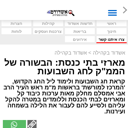
ראשי
חדשות אשדוד
קהילות
חצרות
חינוך
בריאות
צרכנות ועסקים
לוחות
צרו איתנו קשר
אירועים
אשדוד בקהילה
>
אשדוד בקהילה
מארזי בתי כנסת: הבשורה של
הממ"ק לחג השבועות
קראת חג השבועות ולימוד ליל החג הקדוש,
'המרכז למורשת' בראשות מ"מ ראש העיר הרב
אבי אמסלם מחלק מאות ערכות כיבוד קל
ומארזים לבתי הכנסת וללומדים במטרה להקל
עליהם ולסייע להם לעבור את הלילה בשמחה
ועירנות.