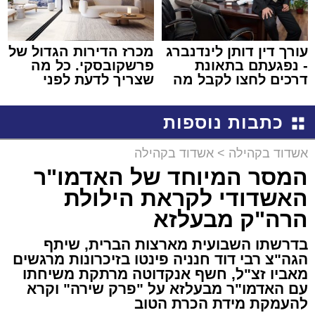
עורך דין דותן לינדנברג
מכרז הדירות הגדול של
- נפגעתם בתאונת
פרשקובסקי. כל מה
דרכים לחצו לקבל מה
שצריך לדעת לפני
שמגיע לכם
שמגישים הצעה לדירה
באשדוד
כתבות נוספות
אשדוד בקהילה
>
אשדוד בקהילה
המסר המיוחד של האדמו"ר
האשדודי לקראת הילולת
הרה"ק מבעלזא
בדרשתו השבועית מארצות הברית, שיתף
הגה"צ רבי דוד חנניה פינטו בזיכרונות מרגשים
מאביו זצ"ל, חשף אנקדוטה מרתקת משיחתו
עם האדמו"ר מבעלזא על "פרק שירה" וקרא
להעמקת מידת הכרת הטוב