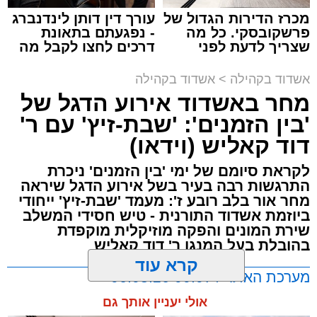
מכרז הדירות הגדול של
עורך דין דותן לינדנברג
פרשקובסקי. כל מה
- נפגעתם בתאונת
שצריך לדעת לפני
דרכים לחצו לקבל מה
שמגישים הצעה לדירה
שמגיע לכם
באשדוד
אשדוד בקהילה
>
אשדוד בקהילה
מחר באשדוד אירוע הדגל של
'בין הזמנים': 'שבת-זיץ' עם ר'
דוד קאליש (וידאו)
צילום: א' מיכאלי
לקראת סיומם של ימי 'בין הזמנים' ניכרת
התרגשות רבה בעיר בשל אירוע הדגל שיראה
לקראת יום הילולא קדישא של הרה"ק רבי אהרון
מחר אור בלב רובע ז': מעמד 'שבת-זיץ' ייחודי
מבעלזא זצוק"ל, נשא האדמו"ר הגה"צ רבי דוד
ביוזמת אשדוד התורנית - טיש חסידי המשלב
חנניה פינטו שליט"א, נשיא ממלכת התורה "אורות
שירת המונים והפקה מוזיקלית מוקפדת
חיים ומשה", דרשה מיוחדת ממקום מושבו שבניו
בהובלת בעל המנגן ר' דוד קאליש
ג'רזי בארה"ב, שבה עמד על חשיבות ההידבקות
קרא עוד
מערכת האתר / 00:07 06.08.26
בהקב"ה ובדרכי האמונה.
אולי יעניין אותך גם
בפתח דבריו, העלה האדמו"ר זכרונות מור אביו,