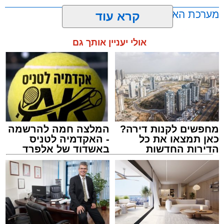
מערכת האתר / 00:23 06.08.26
קרא עוד
אולי יעניין אותך גם
תגים:
אשדוד
,
בעלזא
,
הילולא
מחפשים לקנות דירה?
המלצה חמה להרשמה
כאן תמצאו את כל
- האקדמיה לטניס
הדירות החדשות
באשדוד של אלפרד
למכירה באשדוד >>>
קריאולנסקי - לילדים