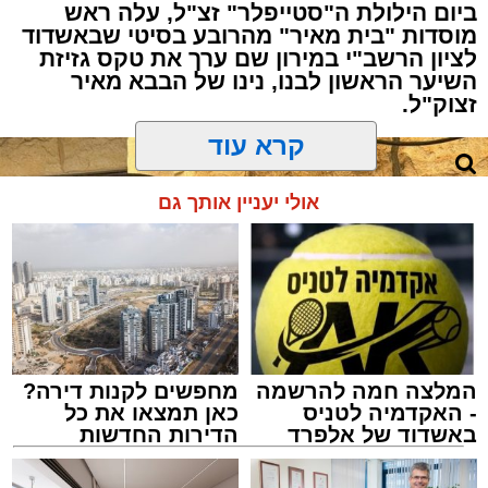
ביום הילולת ה"סטייפלר" זצ"ל, עלה ראש
מוסדות "בית מאיר" מהרובע בסיטי שבאשדוד
לציון הרשב"י במירון שם ערך את טקס גזיזת
השיער הראשון לבנו, נינו של הבבא מאיר
זצוק"ל.
קרא עוד
המעמד, שהתקיים ביוזמת 'מעגלים', נערך
אולי יעניין אותך גם
בראשות בעל המנגן ר' דודי קאליש, שידוע
בכישרונו להגיש יצירות עומק ברגש יהודי לוהט
ופנימי, כשלצידו ליד השולחן הסיבו, חבושי
שטריימלך, מקהלת "נגינה" המפוארת בליווי הרכב
מוזיקלי מורחב. ואכן, בשעות הבאות נסחפו
המשתתפים על גבי צליליה הענוגים של שבת
המלצה חמה להרשמה
מחפשים לקנות דירה?
קודש, כשהם נהנים וחווים מקרוב את יצירות
- האקדמיה לטניס
כאן תמצאו את כל
המופת ממיטב חצרות החסידות, בהן בעלזא,
באשדוד של אלפרד
הדירות החדשות