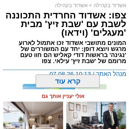
אשדוד בקהילה
>
אשדוד בקהילה
צפו: אשדוד החרדית התכוננה
לשבת עם 'שבת זיץ' מבית
'מעגלים' (וידאו)
המונים מתושבי אשדוד זכו אתמול לארוע
מרגש ויוצא דופן: יחד עם המשוררים של
'נגינה' בראשות דודי קאליש הם חוו טעם
מרומם של 'שבת זיץ' עילאי. צפו
מנהל האתר / 10:13 07.08.26
קרא עוד
אולי יעניין אותך גם
תגים:
אשדוד
,
מעגלים
,
דודי קאליש