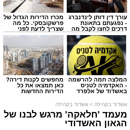
עורך דין דותן לינדנברג
מכרז הדירות הגדול של
- נפגעתם בתאונת
פרשקובסקי. כל מה
דרכים לחצו לקבל מה
שצריך לדעת לפני
שמגיע לכם
שמגישים הצעה לדירה
באשדוד
זה היה ארוע יוצא דופן. בלי מילים.
במשך שעות ארוכות של ליל שישי, נהנו המונים
מתושבי אשדוד מהארוע המרכזי של 'מעגלים'.
ואכן, כפי שהובטח, לא היה מדובר במופע שגרתי,
המלצה חמה להרשמה
מחפשים לקנות דירה?
- האקדמיה לטניס
כאן תמצאו את כל
אלא במעמד של טיש חסידי אותנטי, שהצליח
באשדוד של אלפרד
הדירות החדשות
לסחוף אליו את ההמונים מעומק ימי החולין - אל
קריאולנסקי - לילדים
למכירה באשדוד >>>
תוך האווירה השבתית של חצרות הקודש.
אשדוד בקהילה
>
אשדוד בקהילה
מעמד 'חלאקה' מרגש לבנו של
הגאון האשדודי