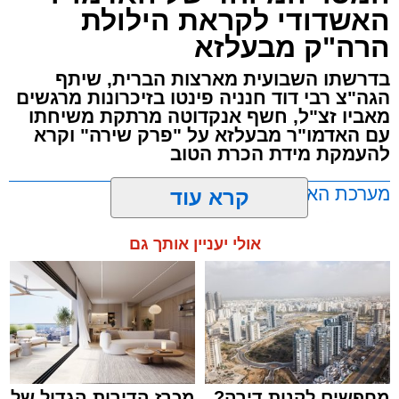
האשדודי לקראת הילולת
'מהות' בראשות חבר מועצת העיר הרב מני אזולאי.
הרה"ק מבעלזא
האירוע הענק יתקיים כאמור ע"י 'המרכז למורשת'
בדרשתו השבועית מארצות הברית, שיתף
ובשיתוף רשת ישיבות בין הזמנים 'חזון עובדיה'
הגה"צ רבי דוד חנניה פינטו בזיכרונות מרגשים
מבית הרשות העירונית 'מהות' במסגרתה פועלות
מאביו זצ"ל, חשף אנקדוטה מרתקת משיחתו
עשרות נקודות של ישיבות בין הזמנים ברחבי העיר
עם האדמו"ר מבעלזא על "פרק שירה" וקרא
להעמקת מידת הכרת הטוב
שבהם לומדים מאות בחורי ישיבות ומתעלים
בתורה גם בימי החופש.
מערכת האתר / 00:23 06.08.26
קרא עוד
במופע סיום בין הזמנים שישולב עם מלווה מלכה
אולי יעניין אותך גם
מוזיקלי יופיעו על במה אחת ענקי הזמר והרגש,
בנצי שטיין, יצחק בן ארזה ושמוליק קליין בליווי
תזמורת מורחבת בניצוחו של מאסטרו דני אבידני.
תגים:
אשדוד
,
בעלזא
,
הילולא
מחפשים לקנות דירה?
מכרז הדירות הגדול של