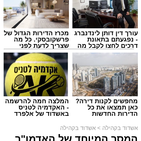
עורך דין דותן לינדנברג
מכרז הדירות הגדול של
המרכז למורשת
- נפגעתם בתאונת
פרשקובסקי. כל מה
מנהל האתר / 10:42 06.08.26
דרכים לחצו לקבל מה
שצריך לדעת לפני
שמגיע לכם
שמגישים הצעה לדירה
באשדוד
תגים:
המרכז למורשת
,
"מהות"
מחפשים לקנות דירה?
המלצה חמה להרשמה
ימים ספורים לתום בין הזמנים אב שהיה גדוש
כאן תמצאו את כל
- האקדמיה לטניס
בפעילויות שונות ומגוונות, במוצאי שבת הקרוב,
הדירות החדשות
באשדוד של אלפרד
למכירה באשדוד >>>
קריאולנסקי - לילדים
פרשת ראה, ייערך מופע סיום בין הזמנים ומלווה
אשדוד בקהילה
>
אשדוד בקהילה
מלכה על ידי "המרכז למורשת" בראשות מ"מ ראש
המסר המיוחד של האדמו"ר
העיר הרב אבי אמסלם בשיתוף הרשות העירונית