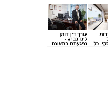
רות
עורך דין דותן
מונים מתושבי אשדוד מהארוע המרכזי של
לינדנברג -
ובר במופע שגרתי, אלא במעמד של טיש
י. כל
נפגעתם בתאונת
ונים מעומק ימי החולין - אל תוך
 לדעת
דרכים לחצו
ישים
לקבל מה שמגיע
רה
לכם
ראשות בעל המנגן ר' דודי קאליש,