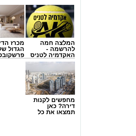
זה היה ארוע יוצא דופן. בלי מילים.
המלצה חמה
מכרז הדי
במשך שעות ארוכות של ליל שישי, נהנו ה
להרשמה -
הגדול של
'מעגלים'. ואכן, כפי שהובטח, לא היה מד
האקדמיה לטניס
פרשקובסק
חסידי אותנטי, שהצליח לסחוף אליו את ההמ
באשדוד של
מה שצריך
האווירה השבתית של חצרות הקודש.
אלפרד
לפני שמג
קריאולנסקי -
הצעה לדי
לילדים
באשדוד
מחפשים לקנות
דירה? כאן
תמצאו את כל
הדירות החדשות
למכירה באשדוד
>>>
המעמד, שהתקיים ביוזמת 'מעגלים', נערך ב