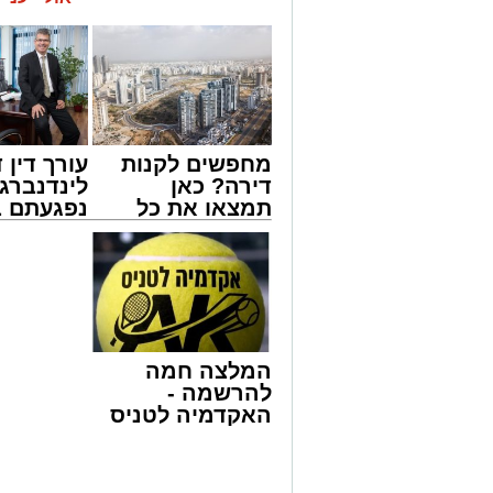
מחפשים לקנות
עורך דין ד
דירה? כאן
לינדנברג 
תמצאו את כל
נפגעתם ב
הדירות החדשות
דרכים לח
למכירה באשדוד
לקבל מה 
>>>
לכם
המלצה חמה
להרשמה -
האקדמיה לטניס
באשדוד של
צילום: א' מיכאלי
אלפרד
קריאולנסקי -
ביום הילולת בעל הקהילות יעקב הסטייפלר