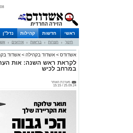
08 אוגוסט 2026 / 16:00
ראשי
חדשות
קהילות
נדל"ן
חינוך
חצרות
בריאות
אירועים
אשד
|
|
|
|
אשדודס
>
אשדוד בקהילה
>
אשדוד בקה
לקראת ראש השנה: אות הערכ
במרחב לכיש
מערכת האתר
25.09.24 / 15:15