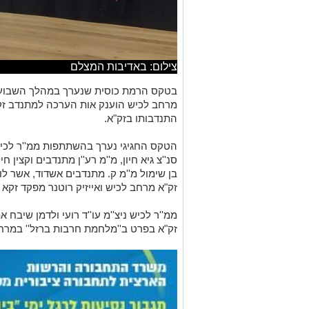
צילום: באדיבות המצלם
בטקס הרמת כוסית שנערך במהלך השבוע
מרחב לכיש הוענק אות הערכה למתנדב זק
התנדבותו בזק"א.
הטקס החגיגי נערך בהשתתפות ממ''ר לכיש ניצ
סנ''צ גיא חיון, מ''מ רע''ן מתנדבים וקצין חי
בן שימול מ''מ ק. מתנדבים אשדוד, אשר לו
זק"א מרחב לכיש ואייזיק רוטנר מפקד זקא 
ממ''ר לכיש ניצ''מ עו''ד רועי ולדמן שיבח
זק"א בפרט ב''מלחמת חרבות ברזל'' במרח