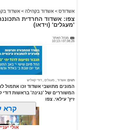
אשדודס
>
אשדוד בקהילה
>
אשדוד בקה
צפו: אשדוד החרדית התכוננה
'מעגלים' (וידאו)
מנהל האתר
07.08.26 / 10:13
תגים:
אשדוד
,
מעגלים
,
דודי קאליש
המונים מתושבי אשדוד זכו אתמול לאר
המשוררים של 'נגינה' בראשות דודי 
זיץ' עילאי. צפו
קרא ע
אולי יעניי