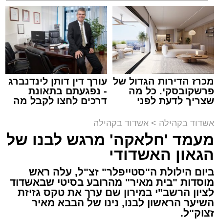
קריאולנסקי - לילדים
למכירה באשדוד >>>
זה היה ארוע יוצא דופן. בלי מילים.
במשך שעות ארוכות של ליל שישי, נהנו המונים
מתושבי אשדוד מהארוע המרכזי של 'מעגלים'.
ואכן, כפי שהובטח, לא היה מדובר במופע שגרתי,
מכרז הדירות הגדול של
עורך דין דותן לינדנברג
פרשקובסקי. כל מה
- נפגעתם בתאונת
אלא במעמד של טיש חסידי אותנטי, שהצליח
שצריך לדעת לפני
דרכים לחצו לקבל מה
לסחוף אליו את ההמונים מעומק ימי החולין - אל
שמגישים הצעה לדירה
שמגיע לכם
תוך האווירה השבתית של חצרות הקודש.
באשדוד
אשדוד בקהילה
>
אשדוד בקהילה
מעמד 'חלאקה' מרגש לבנו של
הגאון האשדודי
ביום הילולת ה"סטייפלר" זצ"ל, עלה ראש
מוסדות "בית מאיר" מהרובע בסיטי שבאשדוד
לציון הרשב"י במירון שם ערך את טקס גזיזת
השיער הראשון לבנו, נינו של הבבא מאיר
זצוק"ל.