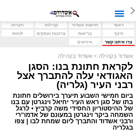
ראשי
חדשות אשדוד
קהילות
חצרות
חינוך
בריאות
צרכנות ועסקים
לוחות
צרו איתנו קשר
אירועים
אשדוד בקהילה
>
אשדוד בקהילה
לקראת חתונת בנו: הסגן
האגודאי עלה להתברך אצל
רבני העיר (גלריה)
ביום חמישי השבוע תיערך בירושלים חתונת
בתו של סגן ראש העיר יחיאל וינגרטן עם בנו
של ההיסטוריון החסידי משה קרביץ • לרגל
השמחה ביקר וינגרטן במעונם של אדמו"רי
ורבני אשדוד והתברך ליום שמחת לבו | צפו
בגלריה