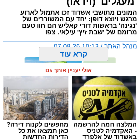
'מעגלים' (וידאו)
המונים מתושבי אשדוד זכו אתמול לארוע
מרגש ויוצא דופן: יחד עם המשוררים של
'נגינה' בראשות דודי קאליש הם חוו טעם
מרומם של 'שבת זיץ' עילאי. צפו
מנהל האתר / 10:13 07.08.26
קרא עוד
אולי יעניין אותך גם
תגים:
אשדוד
,
מעגלים
,
דודי קאליש
המלצה חמה להרשמה
מחפשים לקנות דירה?
- האקדמיה לטניס
כאן תמצאו את כל
באשדוד של אלפרד
הדירות החדשות