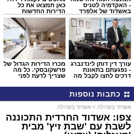
- האקדמיה לטניס
כאן תמצאו את כל
באשדוד של אלפרד
הדירות החדשות
קריאולנסקי - לילדים
למכירה באשדוד >>>
עורך דין דותן לינדנברג
מכרז הדירות הגדול של
- נפגעתם בתאונת
פרשקובסקי. כל מה
דרכים לחצו לקבל מה
שצריך לדעת לפני
שמגיע לכם
שמגישים הצעה לדירה
באשדוד
כתבות נוספות
אשדוד בקהילה
>
אשדוד בקהילה
צפו: אשדוד החרדית התכוננה
לשבת עם 'שבת זיץ' מבית