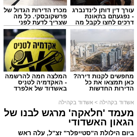
עורך דין דותן לינדנברג
מכרז הדירות הגדול של
- נפגעתם בתאונת
פרשקובסקי. כל מה
דרכים לחצו לקבל מה
שצריך לדעת לפני
שמגיע לכם
שמגישים הצעה לדירה
באשדוד
זה היה ארוע יוצא דופן. בלי מילים.
בהמשך אורח הכבוד הרב ישראל אייכלר, סגן שר
במשך שעות ארוכות של ליל שישי, נהנו המונים
התקשורת הביא דברי ברכה למארגנים ולתושבי
מתושבי אשדוד מהארוע המרכזי של 'מעגלים'.
העיר.
ואכן, כפי שהובטח, לא היה מדובר במופע שגרתי,
מחפשים לקנות דירה?
המלצה חמה להרשמה
כאן תמצאו את כל
- האקדמיה לטניס
אלא במעמד של טיש חסידי אותנטי, שהצליח
בסיום הושמעו מחרוזת שירים עתיקים שהלחין דודי
הדירות החדשות
באשדוד של אלפרד
לסחוף אליו את ההמונים מעומק ימי החולין - אל
למכירה באשדוד >>>
קריאולנסקי - לילדים
קאליש בעבר, וסיים עם שיר וסיפור מימי הבעש"ט
תוך האווירה השבתית של חצרות הקודש.
אשדוד בקהילה
>
אשדוד בקהילה
זיע"א.
מעמד 'חלאקה' מרגש לבנו של
הציבור הענק שהשתתף באירוע הודה למארגנים
הגאון האשדודי
ובראשם הרב אפרים וובר המשנה לראש העיר
ביום הילולת ה"סטייפלר" זצ"ל, עלה ראש
אשדוד ולכלל צוות 'מעגלים' שהפיקו אירוע משובח