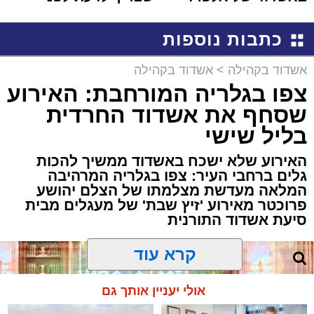
קריאולנסקי - לילדים
שמגישים הצעה לדירה
באשדוד
כתבות נוספות
אשדוד בקהילה
>
אשדוד בקהילה
צפו בגלריה המורחבת: האירוע
שסחף את אשדוד החרדית
בליל שישי
האירוע שלא ישכח באשדוד ממשיך להכות
גלים ברחבי העיר: צפו בגלריה המרהיבה
המלאה מעדשת מצלמתו של הצלם יהושע
פרוכטר מאירוע 'זיץ שבת' של מעגלים מבית
סיעת אשדוד התורנית
קרא עוד
אולי יעניין אותך גם