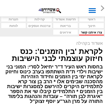
ראשי
חדשות אשדוד
קהילות
חצרות
חינוך
בריאות
צרכנות ועסקים
לוחות
צרו איתנו קשר
אירועים
אשדוד בקהילה
לקראת 'בין הזמנים': כנס
חיזוק עוצמתי לבני הישיבות
בחסות ראש העיר ד"ר יחיאל לסרי: המוני בני
ישיבות וילדי ת"ת השתתפו בערב כינוס וחיזוק
לקראת ימי בין הזמנים וחידוד הזהירות
מהסכנה שבימים אלו * הרב בן צור קרא
לתלמידים היקרים להירשם למסגרות ישיבות
בין הזמנים * התלמידים קיבלו שי את הספר
"איגרת לבן תורה" – עובדות והנהגות בלימוד
התורה על מרן הגר"ע יוסף זצוק"ל