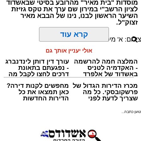
מוסדות "בית מאיר" מהרובע בסיטי שבאשדוד
באווירה חסידית מפוארת.
לציון הרשב"י במירון שם ערך את טקס גזיזת
השיער הראשון לבנו, נינו של הבבא מאיר
זצוק"ל.
קרא עוד
המעמד, שהתקיים ביוזמת 'מעגלים', נערך
אולי יעניין אותך גם
בראשות בעל המנגן ר' דודי קאליש, שידוע
בכישרונו להגיש יצירות עומק ברגש יהודי לוהט
ופנימי, כשלצידו ליד השולחן הסיבו, חבושי
שטריימלך, מקהלת "נגינה" המפוארת בליווי הרכב
מוזיקלי מורחב. ואכן, בשעות הבאות נסחפו
המשתתפים על גבי צליליה הענוגים של שבת
המלצה חמה להרשמה
עורך דין דותן לינדנברג
קודש, כשהם נהנים וחווים מקרוב את יצירות
- האקדמיה לטניס
- נפגעתם בתאונת
המופת ממיטב חצרות החסידות, בהן בעלזא,
באשדוד של אלפרד
דרכים לחצו לקבל מה
קריאולנסקי - לילדים
שמגיע לכם
ויז'ניץ, פיטסבורג, מודז'יץ ועוד.