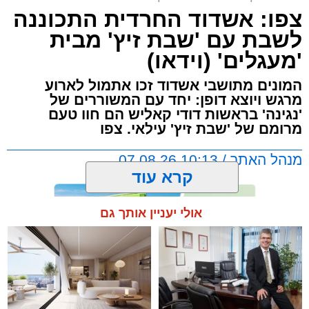
צפו: אשדוד החרדית התכוננה
האירוע שלא ישכח באשדוד ממשיך להכות גלים
לשבת עם 'שבת זיץ' מבית
ברחבי העיר: צפו בגלריה המרהיבה המלאה
'מעגלים' (וידאו)
מעדשת מצלמתו של הצלם יהושע פרוכטר
מאירוע 'זיץ שבת' של מעגלים מבית סיעת אשדוד
המונים מתושבי אשדוד זכו אתמול לארוע
התורנית.
מרגש ויוצא דופן: יחד עם המשוררים של
'נגינה' בראשות דודי קאליש הם חוו טעם
מרומם של 'שבת זיץ' עילאי. צפו
הערב המרגש החל בשירת אחדות בניהולו של ר'
דוד קאליש ותזמורת נגינה, משולבת בזיץ לכבוד
מנהל האתר / 10:13 07.08.26
שבת קודש.
קרא עוד
לאחר מכן הרב קאליש הלחין לחן חדש לימים
אולי יעניין אותך גם
הנוראים יחד עם מאות מתושבי אשדוד.
תגים:
אשדוד
,
מעגלים
,
דודי קאליש