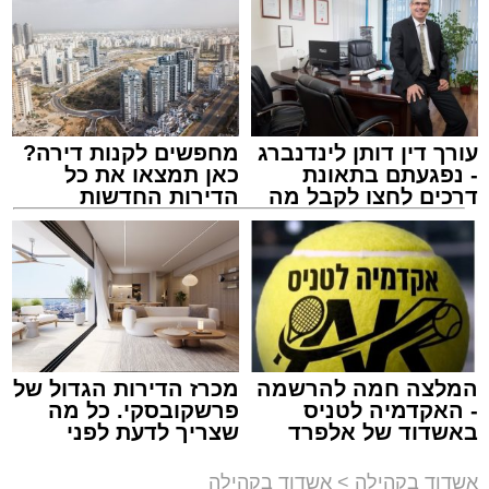
עורך דין דותן לינדנברג
מחפשים לקנות דירה?
- נפגעתם בתאונת
כאן תמצאו את כל
דרכים לחצו לקבל מה
הדירות החדשות
שמגיע לכם
למכירה באשדוד >>>
צילום: יהושע פרוכטר
מערכת האתר / 00:35 09.08.26
המלצה חמה להרשמה
מכרז הדירות הגדול של
- האקדמיה לטניס
פרשקובסקי. כל מה
באשדוד של אלפרד
שצריך לדעת לפני
קריאולנסקי - לילדים
שמגישים הצעה לדירה
תגים:
אשדוד
,
קאליש
,
מעגלים
באשדוד
אשדוד בקהילה
>
אשדוד בקהילה