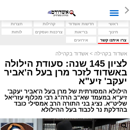
ראשי
חדשות אשדוד
קהילות
חצרות
חינוך
בריאות
צרכנות ועסקים
לוחות
צרו איתנו קשר
אירועים
אשדוד בקהילה
>
אשדוד בקהילה
לציון 145 שנה: סעודת הילולה
באשדוד לזכר מרן בעל ה'אביר
יעקב' זיע"א
הילולא המסורתית של מרן בעל ה'אביר יעקב'
זיע"א במעמד שא"ב הרה"ג רבי מכלוף עזריאל
שליט"א. נציג בני התורה הרב אמסילי כובד
בהדלקת נר לכבוד בעל ההילולא