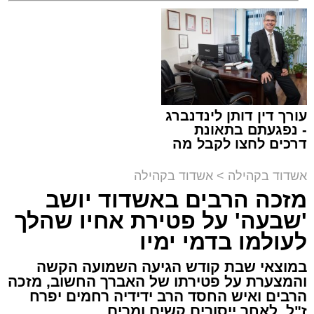
זיץ המרכז למורשת
קריאולנסקי - לילדים
למכירה באשדוד >>>
מנהל האתר / 08:55 09.08.26
עורך דין דותן לינדנברג
תגים:
אבי אמסלם
,
המרכז למורשת
,
מהות
,
מני
- נפגעתם בתאונת
דרכים לחצו לקבל מה
אזולאי
שמגיע לכם
אשדוד בקהילה
>
אשדוד בקהילה
לקראת סיום בין הזמנים נערך אמש מופע סיום בין
מזכה הרבים באשדוד יושב
הזמנים ומלווה מלכה על ידי "המרכז למורשת"
'שבעה' על פטירת אחיו שהלך
בראשות מ"מ ראש העיר הרב אבי אמסלם בשיתוף
הרשות העירונית 'מהות' בראשות יו"ר הדירקטוריון
לעולמו בדמי ימיו
חבר מועצת העיר הרב מני אזולאי ומנכ"לית
במוצאי שבת קודש הגיעה השמועה הקשה
הרשות הגב' סימונה מורלי - בהשתתפות למעלה
והמצערת על פטירתו של האברך החשוב, מזכה
מאלף בחורי ישיבות, אברכים ותושבי העיר שגדשו
הרבים ואיש החסד הרב ידידיה רחמים יפרח
ז"ל, לאחר ייסורים קשים ומרים
את אולם הפיס גור ברובע ז׳.