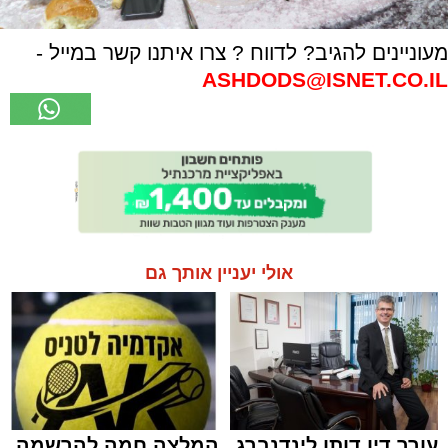
מעוניינים להגיב? לדווח ? צרו איתנו קשר במייל -
ASHDODS@ISNET.CO.IL
אולי יעניין אותך גם
עורך דין דותן לינדנברג
המלצה חמה להרשמה