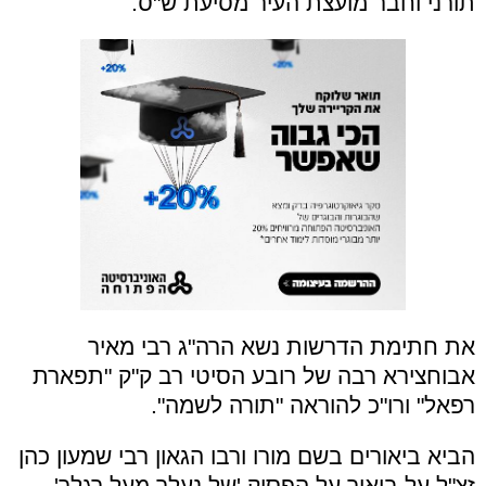
תורני וחבר מועצת העיר מסיעת ש"ס.
את חתימת הדרשות נשא הרה"ג רבי מאיר
אבוחצירא רבה של רובע הסיטי רב ק"ק "תפארת
רפאל" ורו"כ להוראה "תורה לשמה".
הביא ביאורים בשם מורו ורבו הגאון רבי שמעון כהן
זצ"ל על ביאור על הפסוק 'של נעלך מעל רגלך',