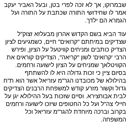
שבמרוקו, אך לא זכה לפרי בטן, ובעל האביר יעקב
אמר לו שחידושי התורה שכתבת על התורה ועל
הגמרא הם ילדך.
עוד הביא בשם הקדוש אהרון מבעלזא זצוק"ל
שצדיקים במיתתם "קרואים" חיים, כשמגיעים לציון
הצדיק כותבים ומניחים קוויטעל על הציון, ופירש
הרבי 'קרואים' לשון "קריאה", הצדיקים קוראים את
הקוויטלאך שמניחים על הציון לישועה ורחמים.
בסיום ציין כי זכות גדולה היא לו להשתתף
בהילולא של מכובדנו הגר"מ עזריאל אשר הוא ת"ח
גדול וקשור מזרע קודש למשפחת הרבנים הצדיקים
לבית אבוחצירא. וסיים שזכות בעל ההילולא יגן על
חיילי צה"ל ועל כל החטופים שיזכו לישועה ורחמים
בקרוב וברכה מיוחדת להגר"מ עזריאל וכל
המשפחה.