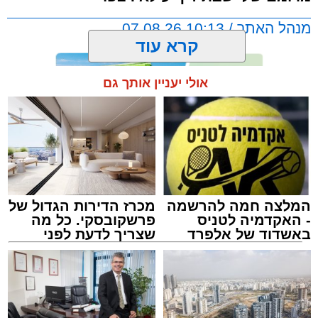
מנהל האתר / 10:13 07.08.26
קרא עוד
אולי יעניין אותך גם
תגים:
אשדוד
,
מעגלים
,
דודי קאליש
המלצה חמה להרשמה
מכרז הדירות הגדול של
- האקדמיה לטניס
פרשקובסקי. כל מה
באשדוד של אלפרד
שצריך לדעת לפני
קריאולנסקי - לילדים
שמגישים הצעה לדירה
באשדוד
זה היה ארוע יוצא דופן. בלי מילים.