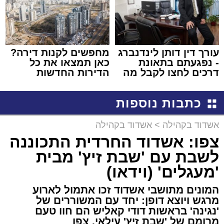
עורך דין דותן לינדנברג
מחפשים לקנות דירה?
- נפגעתם בתאונת
כאן תמצאו את כל
דרכים לחצו לקבל מה
הדירות החדשות
שמגיע לכם
למכירה באשדוד >>>
כתבות נוספות
אשדוד בקהילה
>
אשדוד בקהילה
צפו: אשדוד החרדית התכוננה
לשבת עם 'שבת זיץ' מבית
'מעגלים' (וידאו)
המונים מתושבי אשדוד זכו אתמול לארוע
מרגש ויוצא דופן: יחד עם המשוררים של
'נגינה' בראשות דודי קאליש הם חוו טעם
מרומם של 'שבת זיץ' עילאי. צפו