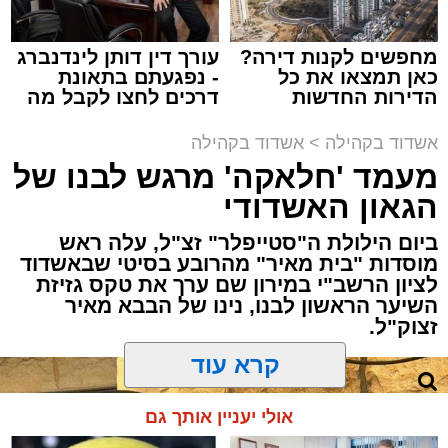
במשך שעות ארוכות של ליל שישי, נהנו המונים
מתושבי אשדוד מהארוע המרכזי של 'מעגלים'.
ואכן, כפי שהובטח, לא היה מדובר במופע שגרתי,
מחפשים לקנות דירה?
עורך דין דותן לינדנברג
כאן תמצאו את כל
- נפגעתם בתאונת
אלא במעמד של טיש חסידי אותנטי, שהצליח
הדירות החדשות
דרכים לחצו לקבל מה
לסחוף אליו את ההמונים מעומק ימי החולין - אל
למכירה באשדוד >>>
שמגיע לכם
תוך האווירה השבתית של חצרות הקודש.
אשדוד בקהילה
>
אשדוד בקהילה
מעמד 'חלאקה' מרגש לבנו של
הגאון האשדודי
ביום הילולת ה"סטייפלר" זצ"ל, עלה ראש
מוסדות "בית מאיר" מהרובע בסיטי שבאשדוד
לציון הרשב"י במירון שם ערך את טקס גזיזת
השיער הראשון לבנו, נינו של הבבא מאיר
זצוק"ל.
קרא עוד