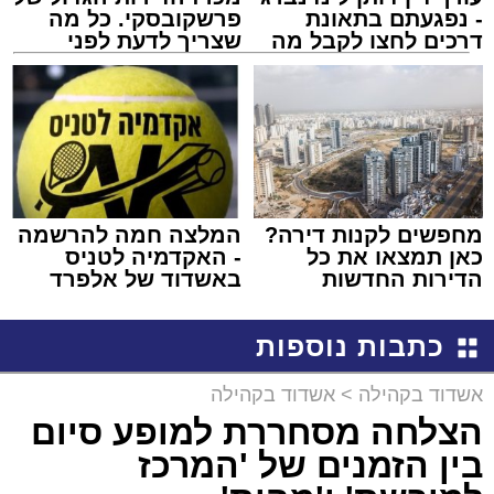
- נפגעתם בתאונת
פרשקובסקי. כל מה
דרכים לחצו לקבל מה
שצריך לדעת לפני
שמגיע לכם
שמגישים הצעה לדירה
באשדוד
מחפשים לקנות דירה?
המלצה חמה להרשמה
כאן תמצאו את כל
- האקדמיה לטניס
הדירות החדשות
באשדוד של אלפרד
למכירה באשדוד >>>
קריאולנסקי - לילדים
כתבות נוספות
אשדוד בקהילה
>
אשדוד בקהילה
הצלחה מסחררת למופע סיום
בין הזמנים של 'המרכז