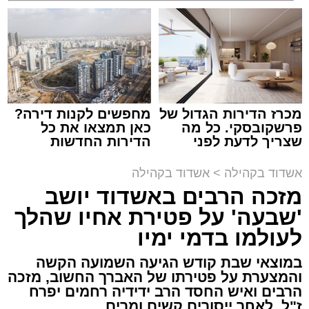
זיץ המרכז למורשת
שמגיע לכם
קריאולנסקי - לילדים
מנהל האתר / 08:55 09.08.26
מכרז הדירות הגדול של
מחפשים לקנות דירה?
תגים:
אבי אמסלם
,
המרכז למורשת
,
מהות
,
מני
פרשקובסקי. כל מה
כאן תמצאו את כל
שצריך לדעת לפני
הדירות החדשות
אזולאי
שמגישים הצעה לדירה
למכירה באשדוד >>>
באשדוד
אשדוד בקהילה
>
אשדוד בקהילה
לקראת סיום בין הזמנים נערך אמש מופע סיום בין
מזכה הרבים באשדוד יושב
הזמנים ומלווה מלכה על ידי "המרכז למורשת"
'שבעה' על פטירת אחיו שהלך
בראשות מ"מ ראש העיר הרב אבי אמסלם בשיתוף
הרשות העירונית 'מהות' בראשות יו"ר הדירקטוריון
לעולמו בדמי ימיו
חבר מועצת העיר הרב מני אזולאי ומנכ"לית
במוצאי שבת קודש הגיעה השמועה הקשה
הרשות הגב' סימונה מורלי - בהשתתפות למעלה
והמצערת על פטירתו של האברך החשוב, מזכה
מאלף בחורי ישיבות, אברכים ותושבי העיר שגדשו
הרבים ואיש החסד הרב ידידיה רחמים יפרח
ז"ל, לאחר ייסורים קשים ומרים
את אולם הפיס גור ברובע ז׳.