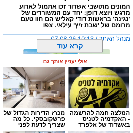
המונים מתושבי אשדוד זכו אתמול לארוע
מרגש ויוצא דופן: יחד עם המשוררים של
'נגינה' בראשות דודי קאליש הם חוו טעם
מרומם של 'שבת זיץ' עילאי. צפו
מנהל האתר / 10:13 07.08.26
קרא עוד
אולי יעניין אותך גם
תגים:
אשדוד
,
מעגלים
,
דודי קאליש
המלצה חמה להרשמה
מכרז הדירות הגדול של
- האקדמיה לטניס
פרשקובסקי. כל מה
באשדוד של אלפרד
שצריך לדעת לפני
קריאולנסקי - לילדים
שמגישים הצעה לדירה