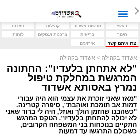
ראשי
חדשות אשדוד
קהילות
חצרות
חינוך
בריאות
צרכנות ועסקים
לוחות
צרו איתנו קשר
אירועים
אשדוד בקהילה
>
אשדוד בקהילה
"לא אתחתן בלעדיו": החתונה
המרגשת במחלקת טיפול
נמרץ באסותא אשדוד
"מאז שאני זוכרת את עצמי הוא היה עבורי
דמות אב תומכת ואוהבת", סיפרה קטרינה.
"כשהבנו שהזמן הולך ואוזל, היה לי ברור שאני
לא יכולה להתחתן בלעדיו". הטקס המרגש
התקיים בנוכחות בני המשפחה הקרובים,
כשכולם התרגשו עד דמעות