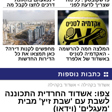
שצריך לדעת לפני
דרכים לחצו לקבל מה
שמגישים הצעה לדירה
שמגיע לכם
באשדוד
המלצה חמה להרשמה
מחפשים לקנות דירה?
- האקדמיה לטניס
כאן תמצאו את כל
באשדוד של אלפרד
הדירות החדשות
קריאולנסקי - לילדים
למכירה באשדוד >>>
כתבות נוספות
אשדוד בקהילה
>
אשדוד בקהילה
צפו: אשדוד החרדית התכוננה
לשבת עם 'שבת זיץ' מבית
'מעגלים' (וידאו)