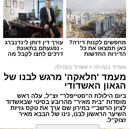
באשדוד
זה היה ארוע יוצא דופן. בלי מילים.
במשך שעות ארוכות של ליל שישי, נהנו המונים
מתושבי אשדוד מהארוע המרכזי של 'מעגלים'.
ואכן, כפי שהובטח, לא היה מדובר במופע שגרתי,
מחפשים לקנות דירה?
עורך דין דותן לינדנברג
כאן תמצאו את כל
- נפגעתם בתאונת
אלא במעמד של טיש חסידי אותנטי, שהצליח
הדירות החדשות
דרכים לחצו לקבל מה
לסחוף אליו את ההמונים מעומק ימי החולין - אל
למכירה באשדוד >>>
שמגיע לכם
תוך האווירה השבתית של חצרות הקודש.
אשדוד בקהילה
>
אשדוד בקהילה
מעמד 'חלאקה' מרגש לבנו של
הגאון האשדודי
ביום הילולת ה"סטייפלר" זצ"ל, עלה ראש
מוסדות "בית מאיר" מהרובע בסיטי שבאשדוד
לציון הרשב"י במירון שם ערך את טקס גזיזת
השיער הראשון לבנו, נינו של הבבא מאיר
זצוק"ל.