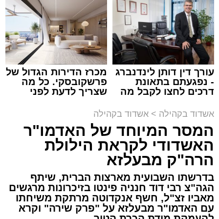
תגים:
המרכז למורשת
,
"מהות"
עורך דין דותן לינדנברג
מכרז הדירות הגדול של
ימים ספורים לתום בין הזמנים אב שהיה גדוש
- נפגעתם בתאונת
פרשקובסקי. כל מה
בפעילויות שונות ומגוונות, במוצאי שבת הקרוב,
דרכים לחצו לקבל מה
שצריך לדעת לפני
שמגיע לכם
שמגישים הצעה לדירה
פרשת ראה, ייערך מופע סיום בין הזמנים ומלווה
באשדוד
אשדוד בקהילה
>
אשדוד בקהילה
מלכה על ידי "המרכז למורשת" בראשות מ"מ ראש
המסר המיוחד של האדמו"ר
העיר הרב אבי אמסלם בשיתוף הרשות העירונית
האשדודי לקראת הילולת
'מהות' בראשות חבר מועצת העיר הרב מני אזולאי.
הרה"ק מבעלזא
האירוע הענק יתקיים כאמור ע"י 'המרכז למורשת'
בדרשתו השבועית מארצות הברית, שיתף
ובשיתוף רשת ישיבות בין הזמנים 'חזון עובדיה'
הגה"צ רבי דוד חנניה פינטו בזיכרונות מרגשים
מבית הרשות העירונית 'מהות' במסגרתה פועלות
מאביו זצ"ל, חשף אנקדוטה מרתקת משיחתו
עשרות נקודות של ישיבות בין הזמנים ברחבי העיר
עם האדמו"ר מבעלזא על "פרק שירה" וקרא
להעמקת מידת הכרת הטוב