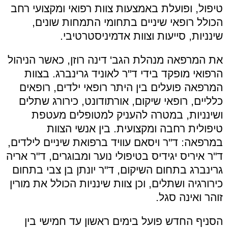
טיפול, ופועלת באמצעות צוות רפואי ומקצועי רחב
הכולל רופאי שיניים בתחומי התמחות שונים,
שינניות, סייעות וצוות אדמיניסטרטיבי.
את המרפאה מנהלת הגב' דינה רוזן, כאשר הניהול
הרפואי מופקד בידי ד"ר לאוניד גרינברג. בצוות
המרפאה פועלים בין היתר רופאי ילדים, רופאים
כלליים, רופאי שיקום, אורתודונט, כירורג שתלים
ושינניות, במטרה להעניק למטופלים מעטפת
טיפולית רחבה ומקצועית. בין אנשי הצוות
במרפאה: ד"ר ויסאם עוויד ברפואת שיניים לילדים,
ד"ר איריס יגידיס בטיפולי נוער ומבוגרים, ד"ר אריה
גרינברג בתחום השיקום, ד"ר יונתן בן צבי בתחום
כירורגיה ושתלים, וכן צוות שינניות הכולל את מורין
זוהר ואינה סגל.
הסניף החדש פועל בימים ראשון עד חמישי בין