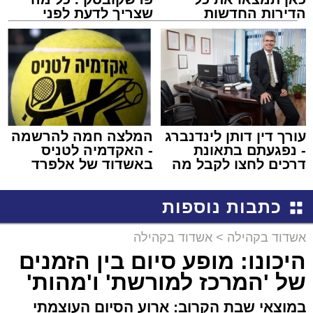
הדירות החדשות
שצריך לדעת לפני
למכירה באשדוד >>>
שמגישים הצעה לדירה
באשדוד
עורך דין דותן לינדנברג
המלצה חמה להרשמה
- נפגעתם בתאונת
- האקדמיה לטניס
דרכים לחצו לקבל מה
באשדוד של אלפרד
שמגיע לכם
קריאולנסקי - לילדים
כתבות נוספות
אשדוד בקהילה
>
אשדוד בקהילה
היכונו: מופע סיום בין הזמנים
של 'המרכז למורשת' ו'מהות'
במוצאי שבת הקרוב: ארוע הסיום העוצמתי