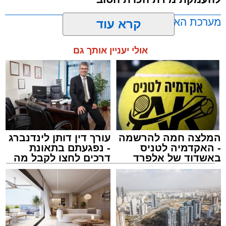
שבהם לומדים מאות בחורי ישיבות ומתעלים
בתורה גם בימי החופש.
מערכת האתר / 00:23 06.08.26
קרא עוד
במופע סיום בין הזמנים שישולב עם מלווה מלכה
אולי יעניין אותך גם
מוזיקלי יופיעו על במה אחת ענקי הזמר והרגש,
בנצי שטיין, יצחק בן ארזה ושמוליק קליין בליווי
תזמורת מורחבת בניצוחו של מאסטרו דני אבידני.
תגים:
אשדוד
,
בעלזא
,
הילולא
המלצה חמה להרשמה
עורך דין דותן לינדנברג
- האקדמיה לטניס
- נפגעתם בתאונת
באשדוד של אלפרד
דרכים לחצו לקבל מה
קריאולנסקי - לילדים
שמגיע לכם