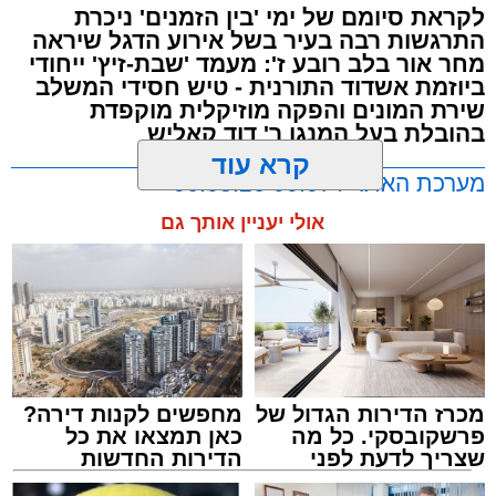
לקראת סיומם של ימי 'בין הזמנים' ניכרת
התרגשות רבה בעיר בשל אירוע הדגל שיראה
לקראת יום הילולא קדישא של הרה"ק רבי אהרון
מחר אור בלב רובע ז': מעמד 'שבת-זיץ' ייחודי
מבעלזא זצוק"ל, נשא האדמו"ר הגה"צ רבי דוד
ביוזמת אשדוד התורנית - טיש חסידי המשלב
חנניה פינטו שליט"א, נשיא ממלכת התורה "אורות
שירת המונים והפקה מוזיקלית מוקפדת
חיים ומשה", דרשה מיוחדת ממקום מושבו שבניו
בהובלת בעל המנגן ר' דוד קאליש
ג'רזי בארה"ב, שבה עמד על חשיבות ההידבקות
קרא עוד
מערכת האתר / 00:07 06.08.26
בהקב"ה ובדרכי האמונה.
אולי יעניין אותך גם
בפתח דבריו, העלה האדמו"ר זכרונות מור אביו,
הרמ"א פינטו זצ"ל, שיום ההילולא שלו יחול בשבוע
הבא: "אני זוכר שהייתי רואה אותו יושב זמן רב
וחושב וחושב. על מה חשב? על כסף ודאי שלא
תגים:
אשדוד
,
מוסיקה
,
מעגלים
חשב – לא היה לו כסף. חשב רק על אמונה בה'
יתברך, ותמיד היה מתפלל להקב"ה".
מכרז הדירות הגדול של
מחפשים לקנות דירה?
פרשקובסקי. כל מה
כאן תמצאו את כל
הרב פינטו הדגיש כי אדם שמחובר להקב"ה
שצריך לדעת לפני
הדירות החדשות
מתאפיין בתורה, אמונה, ביטחון ואהבת ה': "אדם
שמגישים הצעה לדירה
למכירה באשדוד >>>