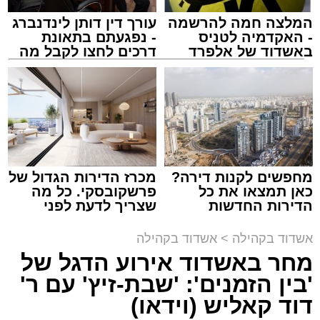
המלצה חמה להרשמה
עורך דין דותן לינדנברג
- האקדמיה לטניס
- נפגעתם בתאונת
באשדוד של אלפרד
דרכים לחצו לקבל מה
קריאולנסקי - לילדים
שמגיע לכם
מחפשים לקנות דירה?
מכרז הדירות הגדול של
כאן תמצאו את כל
פרשקובסקי. כל מה
הדירות החדשות
שצריך לדעת לפני
למכירה באשדוד >>>
שמגישים הצעה לדירה
באשדוד
אשדוד בקהילה
>
אשדוד בקהילה
מחר באשדוד אירוע הדגל של
'בין הזמנים': 'שבת-זיץ' עם ר'
דוד קאליש (וידאו)
צילום: א' מיכאלי