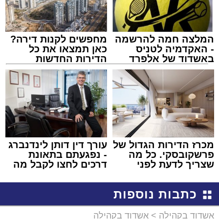
המלצה חמה להרשמה
מחפשים לקנות דירה?
- האקדמיה לטניס
כאן תמצאו את כל
באשדוד של אלפרד
הדירות החדשות
קריאולנסקי - לילדים
למכירה באשדוד >>>
מכרז הדירות הגדול של
עורך דין דותן לינדנברג
פרשקובסקי. כל מה
- נפגעתם בתאונת
שצריך לדעת לפני
דרכים לחצו לקבל מה
שמגישים הצעה לדירה
שמגיע לכם
באשדוד
כתבות נוספות
אשדוד בקהילה
>
אשדוד בקהילה