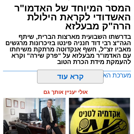
המסר המיוחד של האדמו"ר
האשדודי לקראת הילולת
הרה"ק מבעלזא
בדרשתו השבועית מארצות הברית, שיתף
הגה"צ רבי דוד חנניה פינטו בזיכרונות מרגשים
מאביו זצ"ל, חשף אנקדוטה מרתקת משיחתו
עם האדמו"ר מבעלזא על "פרק שירה" וקרא
להעמקת מידת הכרת הטוב
מערכת האתר / 00:23 06.08.26
קרא עוד
אולי יעניין אותך גם
תגים:
אשדוד
,
בעלזא
,
הילולא