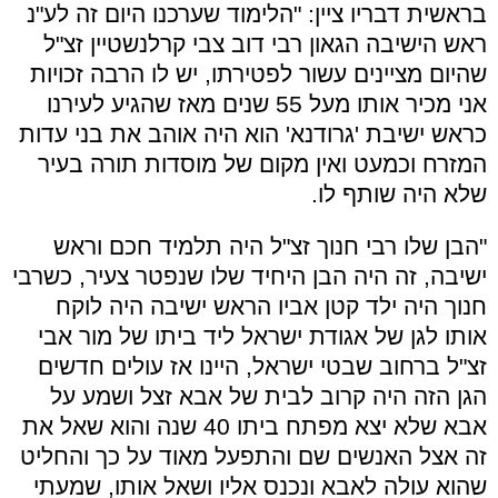
בראשית דבריו ציין: "הלימוד שערכנו היום זה לע"נ
ראש הישיבה הגאון רבי דוב צבי קרלנשטיין זצ"ל
שהיום מציינים עשור לפטירתו, יש לו הרבה זכויות
אני מכיר אותו מעל 55 שנים מאז שהגיע לעירנו
כראש ישיבת 'גרודנא' הוא היה אוהב את בני עדות
המזרח וכמעט ואין מקום של מוסדות תורה בעיר
שלא היה שותף לו.
"הבן שלו רבי חנוך זצ"ל היה תלמיד חכם וראש
ישיבה, זה היה הבן היחיד שלו שנפטר צעיר, כשרבי
חנוך היה ילד קטן אביו הראש ישיבה היה לוקח
אותו לגן של אגודת ישראל ליד ביתו של מור אבי
זצ"ל ברחוב שבטי ישראל, היינו אז עולים חדשים
הגן הזה היה קרוב לבית של אבא זצל ושמע על
אבא שלא יצא מפתח ביתו 40 שנה והוא שאל את
זה אצל האנשים שם והתפעל מאוד על כך והחליט
שהוא עולה לאבא ונכנס אליו ושאל אותו, שמעתי