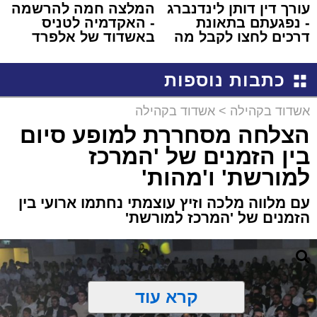
עורך דין דותן לינדנברג
המלצה חמה להרשמה
- נפגעתם בתאונת
- האקדמיה לטניס
דרכים לחצו לקבל מה
באשדוד של אלפרד
שמגיע לכם
קריאולנסקי - לילדים
כתבות נוספות
אשדוד בקהילה
>
אשדוד בקהילה
הצלחה מסחררת למופע סיום
בין הזמנים של 'המרכז
למורשת' ו'מהות'
עם מלווה מלכה וזיץ עוצמתי נחתמו ארועי בין
הזמנים של 'המרכז למורשת'
קרא עוד