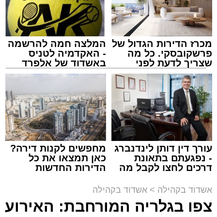
במופע ששולב עם מלווה מלכה מוזיקלי הופיעו על
במה אחת אמן הרגש בנצי שטיין, הקומזיצר והיוצר
יצחק בן ארזה והזמר החסידי שמוליק קליין בליווי
מכרז הדירות הגדול של
המלצה חמה להרשמה
תזמורת מורחבת בניצוחו של מאסטרו דני אבידני.
פרשקובסקי. כל מה
- האקדמיה לטניס
שצריך לדעת לפני
באשדוד של אלפרד
שמגישים הצעה לדירה
קריאולנסקי - לילדים
באשדוד
צילום: א' מיכאלי
מערכת האתר / 00:41 09.08.26
עורך דין דותן לינדנברג
מחפשים לקנות דירה?
- נפגעתם בתאונת
כאן תמצאו את כל
דרכים לחצו לקבל מה
הדירות החדשות
תגים:
אשדוד
,
פטירה
,
אלעד
שמגיע לכם
למכירה באשדוד >>>
אשדוד בקהילה
>
אשדוד בקהילה
במוצאי שבת קודש הגיע השמועה הקשה והמצערת
צפו בגלריה המורחבת: האירוע
הערב נפתח בשירה אדירה תוך השתתפות פעילה
על פטירתו של האברך החשוב, מזכה הרבים ואיש