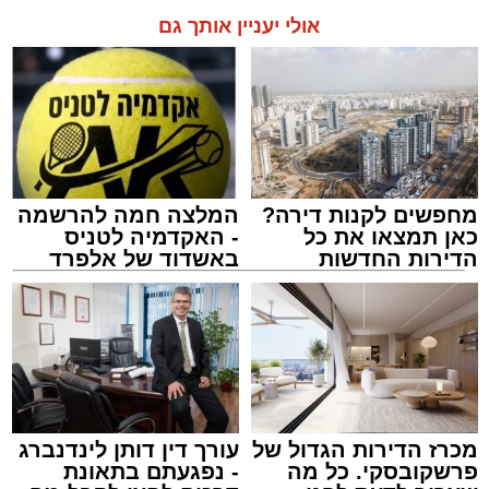
אולי יעניין אותך גם
מחפשים לקנות דירה?
המלצה חמה להרשמה
כאן תמצאו את כל
- האקדמיה לטניס
הדירות החדשות
באשדוד של אלפרד
זיץ המרכז למורשת
למכירה באשדוד >>>
קריאולנסקי - לילדים
מנהל האתר / 08:55 09.08.26
מכרז הדירות הגדול של
עורך דין דותן לינדנברג
תגים:
אבי אמסלם
,
המרכז למורשת
,
מהות
,
מני
פרשקובסקי. כל מה
- נפגעתם בתאונת