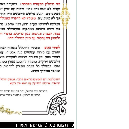
כך תצומו בנקל. המועהד אשדוד