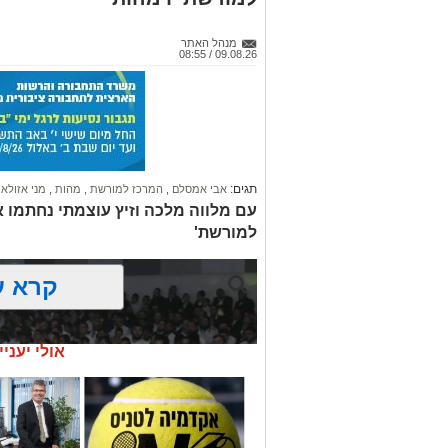
מנהל האתר
09.08.26 / 08:55
תגים:
אבי אמסלם
,
המרכז למורשת
,
מהות
,
מני אזולאי
עם מלווה מלכה וזיץ עוצמתי נחתמו א
למורשת'
קרא ע
אולי יעניי