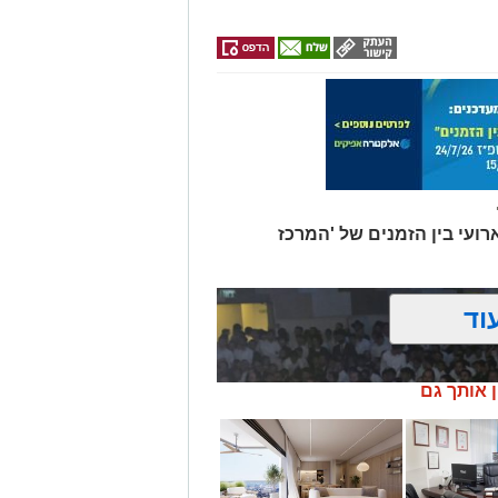
רועי בין הזמנים של 'המרכז
וד
ן אותך גם