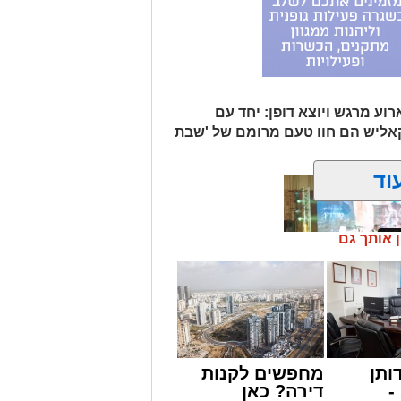
וע מרגש ויוצא דופן: יחד עם
קאליש הם חוו טעם מרומם של 'שבת
וד
ן אותך גם
ותן
מחפשים לקנות
מונים מתושבי אשדוד מהארוע המרכזי של
-
דירה? כאן
ובר במופע שגרתי, אלא במעמד של טיש