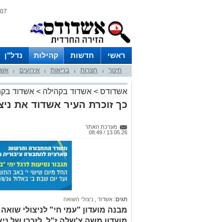
07 אוגוסט 2026 / 16:02
ראשי
חדשות
קהילות
נדל"ן
חינוך
חצרות
בריאות
אירועים
אשד
|
|
|
|
אשדודס
>
אשדוד בקהילה
>
אשדוד בקה
כך זוכרת העיר אשדוד את ניצ
מערכת האתר
13.05.26 / 08:49
תגים:
אשדוד
,
ניצולי השואה
מבנה מועדון "עמי חי" לניצולי שוא
מועדון משה צ'שלה ז"ל, לזכרו של ני