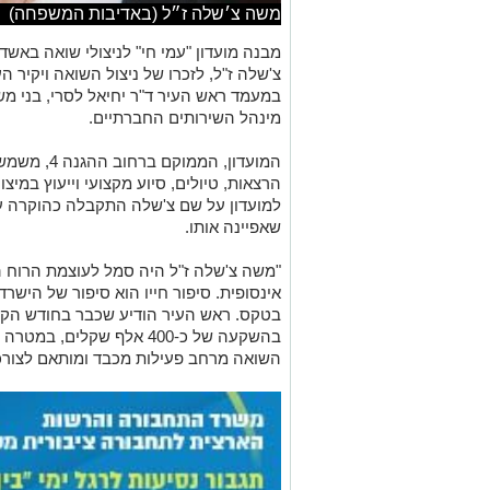
משה צ׳שלה ז״ל (באדיבות המשפחה)
מבנה מועדון "עמי חי" לניצולי שואה באש
במעמד ראש העיר ד"ר יחיאל לסרי, בני משפ
מינהל השירותים החברתיים.
המועדון, המ
הרצאות, טיולים, סיוע מקצועי וייעוץ במיצ
למועדון על שם צ'שלה התקבלה כהוקרה ע
שאפיינה אותו.
"משה צ'שלה ז"ל היה סמל לעוצמת הרוח 
אינסופית. סיפור חייו הוא סיפור של הישר
בטקס. ראש העיר הודיע שכבר בחודש הקרו
בהשקעה של כ-400 אלף שקלים
השואה מרחב פעילות מכבד ומותאם לצורכ