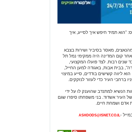
 "הוא תמיד חיפש איך לסייע, איך
הנאצים, מאסר בסיביר ושירות בצבא
, עד שהגיע לארץ ישראל ב-1943. לאחר קום המדינה היה ממקימי נמל תל
שנים רבות. לצד פועלו המקצועי,
", בבית אבות, באגודה למען החייל,
א ליווה קשישים בודדים, סייע במיצוי
יו ברחבי העיר כדי לעזור לנזקקים.
ות הנשיא למתנדב שהוענק לו על ידי
של העיר אשדוד. בני משפחתו סיפרו שגם
ת אדם ושמחת חיים.
מייל -
ASHDODS@ISNET.CO.IL