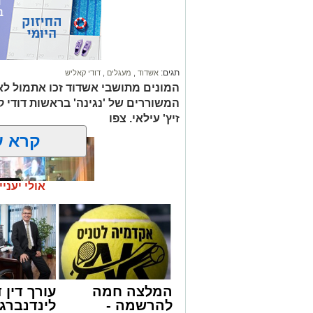
תגים:
אשדוד
,
מעגלים
,
דודי קאליש
המונים מתושבי אשדוד זכו אתמול לאר
המשוררים של 'נגינה' בראשות דודי 
זיץ' עילאי. צפו
קרא ע
אולי יעניי
זה היה ארוע יוצא דופן. בלי מילים.
המלצה חמה
עורך דין ד
במשך שעות ארוכות של ליל שישי, נהנו ה
להרשמה -
לינדנברג 
'מעגלים'. ואכן, כפי שהובטח, לא היה מד