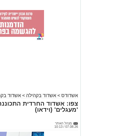
אשדודס
>
אשדוד בקהילה
>
אשדוד בקה
צפו: אשדוד החרדית התכוננה
'מעגלים' (וידאו)
מנהל האתר
07.08.26 / 10:13