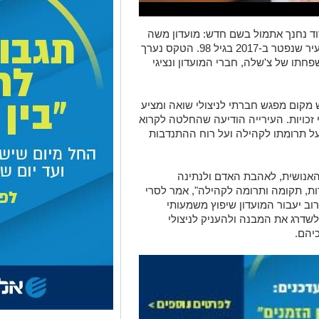
דוד נחנך אתמול בשם חדש: מועדון משה
צ'שלה ז"ל, לזכרו של ניצול השואה ויקיר העיר שנפטר ב-2017 בגיל 98. הטקס נערך
חתו של צ'שלה, חברי המועדון ונציגי
מוקם ברחוב ההגנה 4, משמש מקום מפגש חברתי לניצולי שואה ומציע
וי זכויות. העירייה הודיעה שהחלטה לקרוא
ל תרומתו לקהילה ועל רוח ההתנדבות
האנושית, לאהבת האדם ולנתינה
דות, תקומה ותרומה לקהילה", אמר לסרי
ב יעבור המועדון שיפוץ משמעותי
, במטרה לשדרג את המבנה ולהעניק לניצולי
יהם.