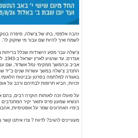
זהבה אלפסי, בתו של צ'שלה, סיפרה בטקס:
לשמח ואיך להיות שם עבור מי שזקוק לו".
צ'שלה עבר מסע הישרדות שכלל בריחות מ
אנדרס
אביב ובהמשך ממקימי נמל אשדוד, שם עבד 
התנדב צ'שלה במשך עשרות שנים ב"יד שרה
באגודה למלחמה בסרטן ובביטוח הלאומי. הו
זכויות, הביא תרופות לבתיהם ורכב על אופנ
על פועלו זכה לאותות הוקרה רבים, בהם א
הנשיא שמעון פרס ותואר יקיר המתנדבים 
בימיו האחרונים שמר על אופטימיות, אהב
מעוניינים להגיב? לדווח ? צרו איתנו קשר ב