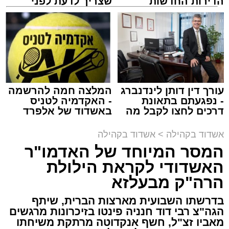
הדירות החדשות
שצריך לדעת לפני
למכירה באשדוד >>>
שמגישים הצעה לדירה
באשדוד
תגים:
המרכז למורשת
,
"מהות"
עורך דין דותן לינדנברג
המלצה חמה להרשמה
ימים ספורים לתום בין הזמנים אב שהיה גדוש
- נפגעתם בתאונת
- האקדמיה לטניס
בפעילויות שונות ומגוונות, במוצאי שבת הקרוב,
דרכים לחצו לקבל מה
באשדוד של אלפרד
שמגיע לכם
קריאולנסקי - לילדים
פרשת ראה, ייערך מופע סיום בין הזמנים ומלווה
אשדוד בקהילה
>
אשדוד בקהילה
מלכה על ידי "המרכז למורשת" בראשות מ"מ ראש
המסר המיוחד של האדמו"ר
העיר הרב אבי אמסלם בשיתוף הרשות העירונית
האשדודי לקראת הילולת
'מהות' בראשות חבר מועצת העיר הרב מני אזולאי.
הרה"ק מבעלזא
האירוע הענק יתקיים כאמור ע"י 'המרכז למורשת'
בדרשתו השבועית מארצות הברית, שיתף
ובשיתוף רשת ישיבות בין הזמנים 'חזון עובדיה'
הגה"צ רבי דוד חנניה פינטו בזיכרונות מרגשים
מבית הרשות העירונית 'מהות' במסגרתה פועלות
מאביו זצ"ל, חשף אנקדוטה מרתקת משיחתו