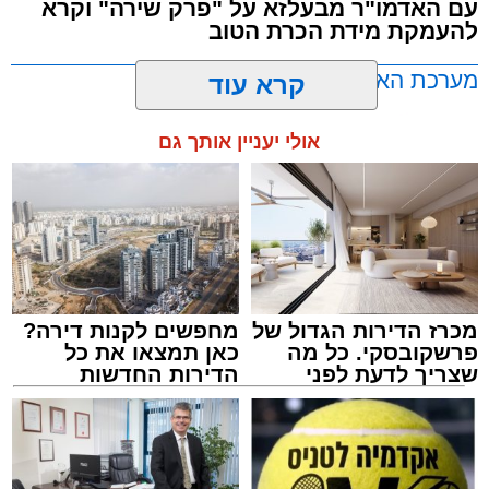
עשרות נקודות של ישיבות בין הזמנים ברחבי העיר
עם האדמו"ר מבעלזא על "פרק שירה" וקרא
להעמקת מידת הכרת הטוב
שבהם לומדים מאות בחורי ישיבות ומתעלים
בתורה גם בימי החופש.
מערכת האתר / 00:23 06.08.26
קרא עוד
במופע סיום בין הזמנים שישולב עם מלווה מלכה
אולי יעניין אותך גם
מוזיקלי יופיעו על במה אחת ענקי הזמר והרגש,
בנצי שטיין, יצחק בן ארזה ושמוליק קליין בליווי
תזמורת מורחבת בניצוחו של מאסטרו דני אבידני.
תגים:
אשדוד
,
בעלזא
,
הילולא
מכרז הדירות הגדול של
מחפשים לקנות דירה?
פרשקובסקי. כל מה
כאן תמצאו את כל
שצריך לדעת לפני
הדירות החדשות
שמגישים הצעה לדירה
למכירה באשדוד >>>
באשדוד