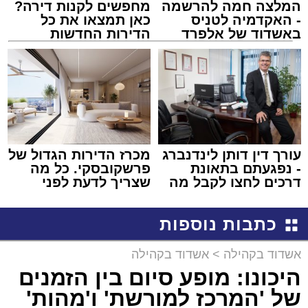
המלצה חמה להרשמה
מחפשים לקנות דירה?
- האקדמיה לטניס
כאן תמצאו את כל
באשדוד של אלפרד
הדירות החדשות
קריאולנסקי - לילדים
למכירה באשדוד >>>
עורך דין דותן לינדנברג
מכרז הדירות הגדול של
- נפגעתם בתאונת
פרשקובסקי. כל מה
דרכים לחצו לקבל מה
שצריך לדעת לפני
שמגיע לכם
שמגישים הצעה לדירה
באשדוד
כתבות נוספות
אשדוד בקהילה
>
אשדוד בקהילה
היכונו: מופע סיום בין הזמנים
של 'המרכז למורשת' ו'מהות'