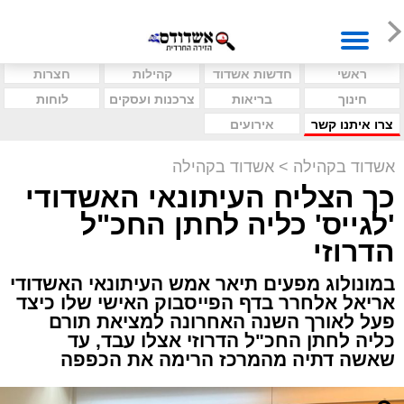
ראשי
חדשות אשדוד
קהילות
חצרות
חינוך
בריאות
צרכנות ועסקים
לוחות
צרו איתנו קשר
אירועים
אשדוד בקהילה
>
אשדוד בקהילה
כך הצליח העיתונאי האשדודי
'לגייס' כליה לחתן החכ"ל
הדרוזי
במונולוג מפעים תיאר אמש העיתונאי האשדודי
אריאל אלחרר בדף הפייסבוק האישי שלו כיצד
פעל לאורך השנה האחרונה למציאת תורם
כליה לחתן החכ"ל הדרוזי אצלו עבד, עד
שאשה דתיה מהמרכז הרימה את הכפפה