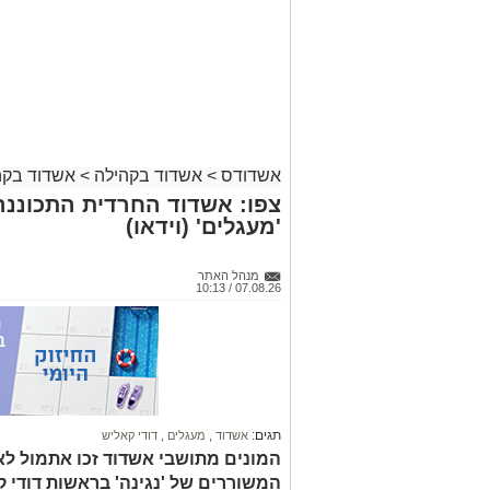
אשדודס
>
אשדוד בקהילה
>
אשדוד בקה
צפו: אשדוד החרדית התכוננה
'מעגלים' (וידאו)
מנהל האתר
07.08.26 / 10:13
תגים:
אשדוד
,
מעגלים
,
דודי קאליש
המונים מתושבי אשדוד זכו אתמול לאר
המשוררים של 'נגינה' בראשות דודי 