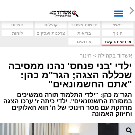
ראשי
חדשות אשדוד
קהילות
חצרות
חינוך
בריאות
צרכנות ועסקים
לוחות
צרו איתנו קשר
אירועים
אשדוד בקהילה
>
חינוך
ילדי 'בני פנחס' נהנו ממסיבה
שכללה הצגה; הגר"מ כהן:
"אתם החשמונאים"
הגר"מ כהן: "ילדי התלמוד תורה ממשיכים
במסורת החשמונאים". ילדי כיתה ז' ערכו הצגה
מרתקת עם מסר חינוכי של ה' הוא האלוקים
וחיזוק האמונה