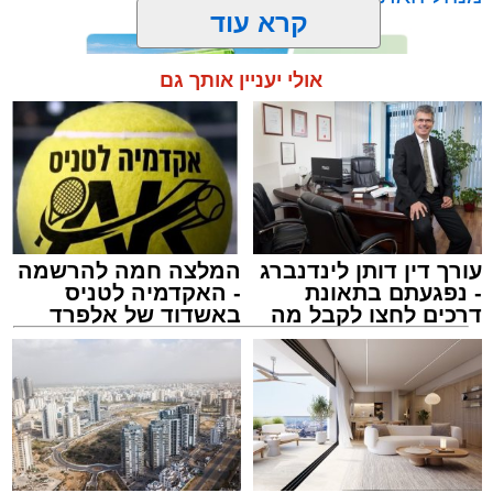
קרא עוד
אולי יעניין אותך גם
תגים:
אשדוד
,
מעגלים
,
דודי קאליש
עורך דין דותן לינדנברג
המלצה חמה להרשמה
- נפגעתם בתאונת
- האקדמיה לטניס
דרכים לחצו לקבל מה
באשדוד של אלפרד
שמגיע לכם
קריאולנסקי - לילדים
זה היה ארוע יוצא דופן. בלי מילים.
במשך שעות ארוכות של ליל שישי, נהנו המונים
מתושבי אשדוד מהארוע המרכזי של 'מעגלים'.