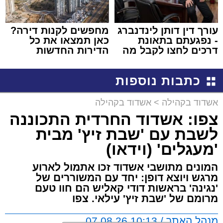
עורך דין דותן לינדנברג
מחפשים לקנות דירה?
- נפגעתם בתאונת
כאן תמצאו את כל
דרכים לחצו לקבל מה
הדירות החדשות
שמגיע לכם
למכירה באשדוד >>>
כתבות נוספות
אשדוד בקהילה
>
אשדוד בקהילה
צפו: אשדוד החרדית התכוננה
לשבת עם 'שבת זיץ' מבית
'מעגלים' (וידאו)
המונים מתושבי אשדוד זכו אתמול לארוע
מרגש ויוצא דופן: יחד עם המשוררים של
'נגינה' בראשות דודי קאליש הם חוו טעם
מרומם של 'שבת זיץ' עילאי. צפו
מנהל האתר / 10:13 07.08.26