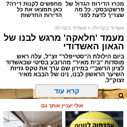
ואכן, כפי שהובטח, לא היה מדובר במופע שגרתי,
מכרז הדירות הגדול של
מחפשים לקנות דירה?
פרשקובסקי. כל מה
כאן תמצאו את כל
אלא במעמד של טיש חסידי אותנטי, שהצליח
שצריך לדעת לפני
הדירות החדשות
לסחוף אליו את ההמונים מעומק ימי החולין - אל
שמגישים הצעה לדירה
למכירה באשדוד >>>
תוך האווירה השבתית של חצרות הקודש.
באשדוד
אשדוד בקהילה
>
אשדוד בקהילה
מעמד 'חלאקה' מרגש לבנו של
הגאון האשדודי
ביום הילולת ה"סטייפלר" זצ"ל, עלה ראש
מוסדות "בית מאיר" מהרובע בסיטי שבאשדוד
לציון הרשב"י במירון שם ערך את טקס גזיזת
השיער הראשון לבנו, נינו של הבבא מאיר
זצוק"ל.
קרא עוד
המעמד, שהתקיים ביוזמת 'מעגלים', נערך
אולי יעניין אותך גם
בראשות בעל המנגן ר' דודי קאליש, שידוע