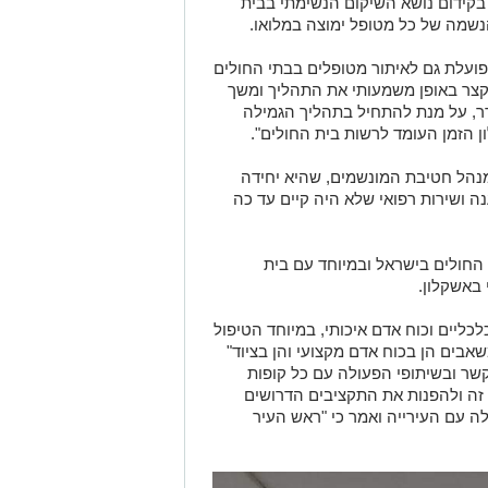
יעודה הוא בקידום נושא השיקום הנשימתי בבית
נשמה של כל מטופל ימוצה במלואו.
ועלת גם לאיתור מטופלים בבתי החולים
לקצר באופן משמעותי את התהליך ומשך
ר, על מנת להתחיל בתהליך הגמילה
 הזמן העומד לרשות בית החולים".
מנהל חטיבת המונשמים, שהיא יחידה
 ושירות רפואי שלא היה קיים עד כה
החולים בישראל ובמיוחד עם בית
 באשקלון.
כליים וכוח אדם איכותי, במיוחד הטיפול
בים הן בכוח אדם מקצועי והן בציוד"
קשר ובשיתופי הפעולה עם כל קופות
זה ולהפנות את התקציבים הדרושים
לה עם העירייה ואמר כי "ראש העיר