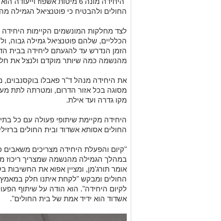
"היחידה מונה 6 מיטות אשפוז וי
החולים ולהבטיח כי פוטנציאל הגמילה מה
לצד מחלקות המונשמים הקיימות היחידה פ
הכלליים, שלהם פוטנציאל גמילה גבוה, ו
הזמן הנדרש עד להגעתם ליחידה בבית הד
מהנשמה כמה שיותר מוקדם ולנצל את חלון
את היחידה מנהל ד"ר פאבלו בוקסנבוים, 
מסוגה בכל אזור הדרום, ומטרתה לתת מענה
מקו גדרה ועד אילת.
היחידה מקיימת שיתופי פעולה עם כל בתי 
החולים אסותא אשדוד ובית החולים ברזילי
"קיום והפעלת היחידה מצריכים משאבים כל
במהלך הגמילה מהנשמה שמצריך ריכוז משא
אומר תורג'מן, ומציין אפוא את החשיבות ב
החולים ומבקש "לקחת איתנו חלק במאמץ 
לקיום היחידה". הוא הודה על שיתוף הפעו
אשדוד הוא ידיד אמת של בית החולים".