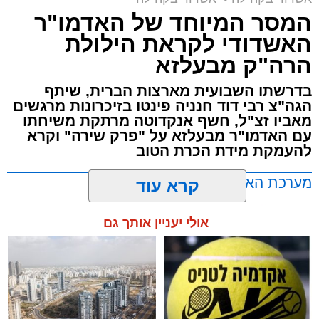
מלכה על ידי "המרכז למורשת" בראשות מ"מ ראש
המסר המיוחד של האדמו"ר
העיר הרב אבי אמסלם בשיתוף הרשות העירונית
האשדודי לקראת הילולת
'מהות' בראשות חבר מועצת העיר הרב מני אזולאי.
הרה"ק מבעלזא
האירוע הענק יתקיים כאמור ע"י 'המרכז למורשת'
בדרשתו השבועית מארצות הברית, שיתף
ובשיתוף רשת ישיבות בין הזמנים 'חזון עובדיה'
הגה"צ רבי דוד חנניה פינטו בזיכרונות מרגשים
מבית הרשות העירונית 'מהות' במסגרתה פועלות
מאביו זצ"ל, חשף אנקדוטה מרתקת משיחתו
עשרות נקודות של ישיבות בין הזמנים ברחבי העיר
עם האדמו"ר מבעלזא על "פרק שירה" וקרא
להעמקת מידת הכרת הטוב
שבהם לומדים מאות בחורי ישיבות ומתעלים
בתורה גם בימי החופש.
מערכת האתר / 00:23 06.08.26
קרא עוד
במופע סיום בין הזמנים שישולב עם מלווה מלכה
אולי יעניין אותך גם
מוזיקלי יופיעו על במה אחת ענקי הזמר והרגש,
בנצי שטיין, יצחק בן ארזה ושמוליק קליין בליווי
תזמורת מורחבת בניצוחו של מאסטרו דני אבידני.
תגים:
אשדוד
,
בעלזא
,
הילולא