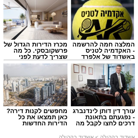
המלצה חמה להרשמה
מכרז הדירות הגדול של
המרכז למורשת
- האקדמיה לטניס
פרשקובסקי. כל מה
מנהל האתר / 10:42 06.08.26
באשדוד של אלפרד
שצריך לדעת לפני
קריאולנסקי - לילדים
שמגישים הצעה לדירה
באשדוד
תגים:
המרכז למורשת
,
"מהות"
עורך דין דותן לינדנברג
מחפשים לקנות דירה?
ימים ספורים לתום בין הזמנים אב שהיה גדוש
- נפגעתם בתאונת
כאן תמצאו את כל
בפעילויות שונות ומגוונות, במוצאי שבת הקרוב,
דרכים לחצו לקבל מה
הדירות החדשות
שמגיע לכם
למכירה באשדוד >>>
פרשת ראה, ייערך מופע סיום בין הזמנים ומלווה
אשדוד בקהילה
>
אשדוד בקהילה