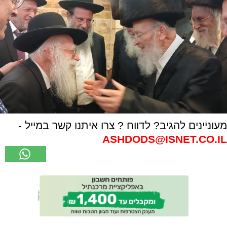
מעוניינים להגיב? לדווח ? צרו איתנו קשר במייל -
ASHDODS@ISNET.CO.IL