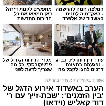
המלצה חמה להרשמה
מחפשים לקנות דירה?
- האקדמיה לטניס
כאן תמצאו את כל
באשדוד של אלפרד
הדירות החדשות
קריאולנסקי - לילדים
למכירה באשדוד >>>
במהלך הערב יישאו דברי ברכה מ"מ ראש העיר
עורך דין דותן לינדנברג
מכרז הדירות הגדול של
וומונה המרכז למורשת הרב אבי אמסלם וחבר
- נפגעתם בתאונת
פרשקובסקי. כל מה
מועצת העיר יו"ר מהות הרב מני אזולאי.
דרכים לחצו לקבל מה
שצריך לדעת לפני
שמגיע לכם
שמגישים הצעה לדירה
באשדוד
האירוע יתקיים במוצ"ש פרשת ראה, בשעה 21:30
אשדוד בקהילה
>
אשדוד בקהילה
באולם הפיס גור ברובע ז׳.
הערב באשדוד אירוע הדגל של
'בין הזמנים': 'שבת-זיץ' עם ר'
הערב למעשה יסמן את תחילת סיום שורת אירועי
דוד קאליש (וידאו)
צילום: א' מיכאלי
הקיץ הייחודית של המרכז למורשת שנפרסו על פני