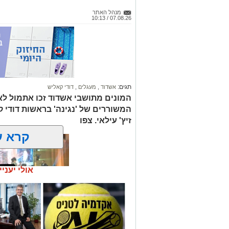
מנהל האתר
07.08.26 / 10:13
תגים:
אשדוד
,
מעגלים
,
דודי קאליש
המונים מתושבי אשדוד זכו אתמול לאר
המשוררים של 'נגינה' בראשות דודי 
זיץ' עילאי. צפו
קרא ע
אולי יעניי
זה היה ארוע יוצא דופן. בלי מילים.