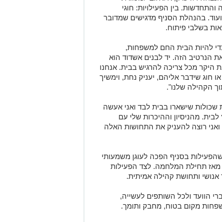
והתחדשות. בין הפעילויות: חוגי
גלית, עיצוב בנרות, NLP, ציור ועוד. בהנהלת הסניף מדגישים שמדובר
ות בשלבי פיתוח.
כדי להיות הבית החם למשפחות,
 הנרטיב הזה. יד לבנים אשדוד הוא
היקר מכל צריכה להרגיש בבית. אנחנו
ו חוג שידבר אליהם, יעניק נחת, וימשיך
ך הקהילה שלנו".
ות שכולות שישארו בבית לבד ואני אעשה
לבית. מהניסיון וההיכרות שלי עם
 ואני רוצה להעניק את התחושות האלה
הפעילות בסניף הפכה לעוגן משמעותי
 מאז תחילת המלחמה. לצד הפעילות
 אנושי ותחושת קהילה אמיתית.
רי הוועד ולכל השותפים לעשייה,
פחות מקום בטוח, מחבק ותומך.