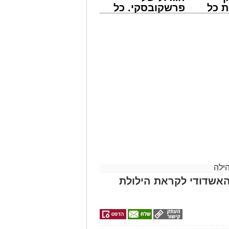
 כל
פרשקובסקי. כל
חדשות
מה שצריך לדעת
אשדוד
לפני שמגישים
הצעה לדירה
באשדוד
ש בפעילויות שונות ומגוונות, במוצאי
ין הזמנים ומלווה מלכה על ידי "המרכז
 אמסלם בשיתוף הרשות העירונית
אזולאי.
ילה
ורשת' ובשיתוף רשת ישיבות בין הזמנים
אשדודי לקראת הילולת
ת' במסגרתה פועלות עשרות נקודות של
דים מאות בחורי ישיבות ומתעלים בתורה
מלכה מוזיקלי יופיעו על במה אחת ענקי