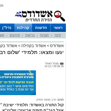
06 אוגוסט 2026 / 20:58
ראשי
חדשות
קהילות
נדל"ן
חינוך
חצרות
בריאות
אירועים
אשד
|
|
|
|
אשדודס
>
אשדוד בקהילה
>
אשדוד בקה
יגעו ומצאו: תלמידי 'שלום רב
מנהל האתר
29.06.26 / 14:12
תגים:
הרב מנשה תופיק
קול התורה באשדוד: תלמידי ישיבת "
אצל הגר"מ תופיק אביעזרי שליט"א