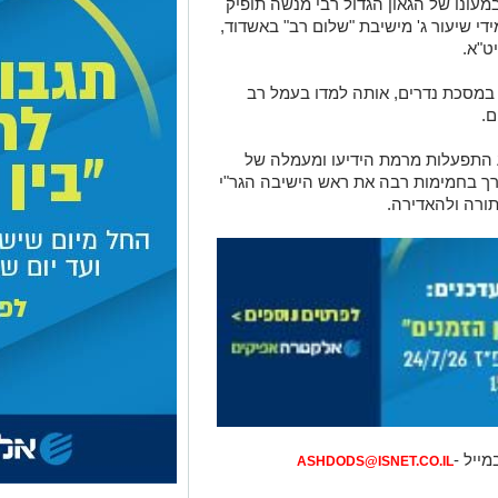
עונו של הגאון הגדול רבי מנשה תופיק
י שיעור ג' מישיבת "שלום רב" באשדוד,
ט"א.
במסכת נדרים, אותה למדו בעמל רב
ם.
ע התפעלות מרמת הידיעו ומעמלה של
ירך בחמימות רבה את ראש הישיבה הגר"י
תורה ולהאדירה.
מייל -
ASHDODS@ISNET.CO.IL