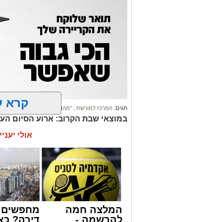
קרא ע
תגים:
המרכז למורשת
,
"מהות"
במוצאי שבת הקרוב: ארוע הסיום הע
אולי יעניי
המלצה חמה
מחפשים ל
להרשמה -
דירה? כא