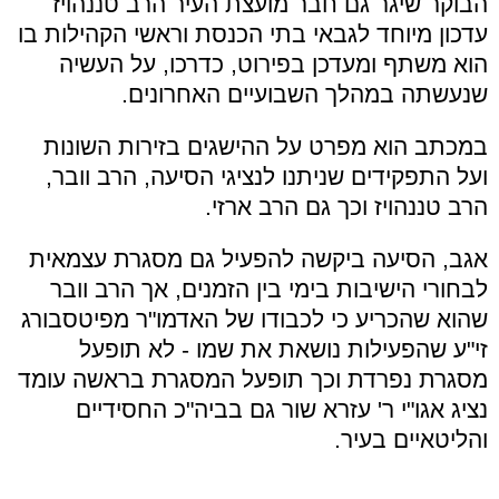
הבוקר שיגר גם חבר מועצת העיר הרב טננהויז
עדכון מיוחד לגבאי בתי הכנסת וראשי הקהילות בו
הוא משתף ומעדכן בפירוט, כדרכו, על העשיה
שנעשתה במהלך השבועיים האחרונים.
במכתב הוא מפרט על ההישגים בזירות השונות
ועל התפקידים שניתנו לנציגי הסיעה, הרב וובר,
הרב טננהויז וכך גם הרב ארזי.
אגב, הסיעה ביקשה להפעיל גם מסגרת עצמאית
לבחורי הישיבות בימי בין הזמנים, אך הרב וובר
שהוא שהכריע כי לכבודו של האדמו"ר מפיטסבורג
זי"ע שהפעילות נושאת את שמו - לא תופעל
מסגרת נפרדת וכך תופעל המסגרת בראשה עומד
נציג אגו"י ר' עזרא שור גם בביה"כ החסידיים
והליטאיים בעיר.