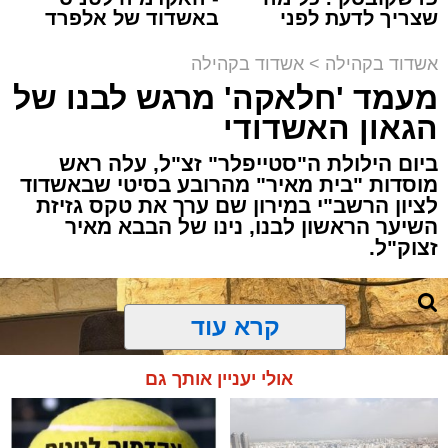
אלא במעמד של טיש חסידי אותנטי, שהצליח
שצריך לדעת לפני
באשדוד של אלפרד
לסחוף אליו את ההמונים מעומק ימי החולין - אל
שמגישים הצעה לדירה
קריאולנסקי - לילדים
תוך האווירה השבתית של חצרות הקודש.
באשדוד
אשדוד בקהילה
>
אשדוד בקהילה
מעמד 'חלאקה' מרגש לבנו של
הגאון האשדודי
ביום הילולת ה"סטייפלר" זצ"ל, עלה ראש
מוסדות "בית מאיר" מהרובע בסיטי שבאשדוד
לציון הרשב"י במירון שם ערך את טקס גזיזת
השיער הראשון לבנו, נינו של הבבא מאיר
זצוק"ל.
קרא עוד
המעמד, שהתקיים ביוזמת 'מעגלים', נערך
אולי יעניין אותך גם
בראשות בעל המנגן ר' דודי קאליש, שידוע
בכישרונו להגיש יצירות עומק ברגש יהודי לוהט