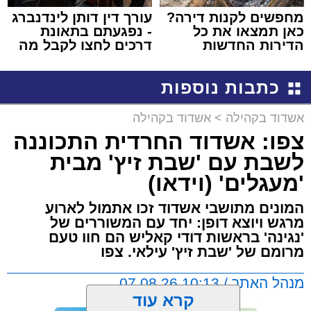
מחפשים לקנות דירה?
עורך דין דותן לינדנברג
כאן תמצאו את כל
- נפגעתם בתאונת
הדירות החדשות
דרכים לחצו לקבל מה
למכירה באשדוד >>>
שמגיע לכם
כתבות נוספות
אשדוד בקהילה
>
אשדוד בקהילה
צפו: אשדוד החרדית התכוננה
לשבת עם 'שבת זיץ' מבית
'מעגלים' (וידאו)
המונים מתושבי אשדוד זכו אתמול לארוע
מרגש ויוצא דופן: יחד עם המשוררים של
'נגינה' בראשות דודי קאליש הם חוו טעם
מרומם של 'שבת זיץ' עילאי. צפו
מנהל האתר / 10:13 07.08.26
קרא עוד