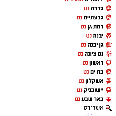
הקדושה לאדמור"י ורבני משפחת אבוחצירא תגן
בעדו, וכי יגדל ויאיר את עיני ישראל בתורה, יראת
שמים וחסידות.
משם פנה לחדר הסמוך לצורך הדלקת נרות לכבוד
התנא רשב"י.
בהמשך המעמד ערכו המשתתפים ברכת "לחיים",
ובמסגרתה בירך הגר"ש טולידאנו את הקהל
בברכת לחיים טובים ולשלום.
יצוין כי ביום הילולה זה פקדו את ציון התנא רשב"י
אלפים רבים של מבקרים ונופשים, כאשר שוטרים
וסדרנים הכווינו את התנועה בכל הדרכים
המובילות לציון הקדוש.
כמו כן, כל רחבת הציון כוסתה ביריעות הצללה
ענקיות במטרה להקל על האלפים הפוקדים את
המקום בימים חמים אלו.