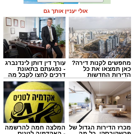
אולי יעניין אותך גם
תגים:
אשדוד
,
מעגלים
,
דודי קאליש
מחפשים לקנות דירה?
עורך דין דותן לינדנברג
כאן תמצאו את כל
- נפגעתם בתאונת
הדירות החדשות
דרכים לחצו לקבל מה
למכירה באשדוד >>>
שמגיע לכם
זה היה ארוע יוצא דופן. בלי מילים.
במשך שעות ארוכות של ליל שישי, נהנו המונים
מתושבי אשדוד מהארוע המרכזי של 'מעגלים'.
ואכן, כפי שהובטח, לא היה מדובר במופע שגרתי,
מכרז הדירות הגדול של
המלצה חמה להרשמה
פרשקובסקי. כל מה
- האקדמיה לטניס