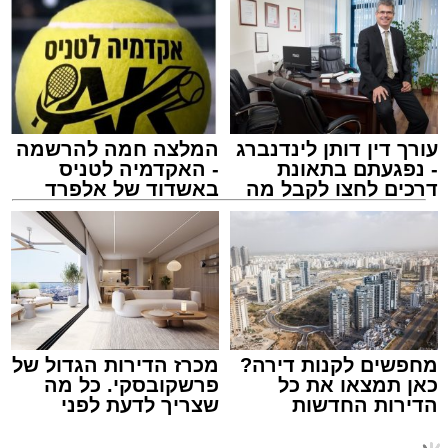
לאחר הארוע יתקיים רב שיח וכן פלפול תלמודי
בריתחא דאורייתא בעומקא דשמעתתא.
עורך דין דותן לינדנברג
המלצה חמה להרשמה
המרכז למורשת
- נפגעתם בתאונת
- האקדמיה לטניס
מנהל האתר / 10:42 06.08.26
דרכים לחצו לקבל מה
באשדוד של אלפרד
שמגיע לכם
קריאולנסקי - לילדים
תגים:
המרכז למורשת
,
"מהות"
מחפשים לקנות דירה?
מכרז הדירות הגדול של
ימים ספורים לתום בין הזמנים אב שהיה גדוש
כאן תמצאו את כל
פרשקובסקי. כל מה
בפעילויות שונות ומגוונות, במוצאי שבת הקרוב,
הדירות החדשות
שצריך לדעת לפני
מעוניינים להגיב? לדווח ? צרו איתנו קשר במייל -
למכירה באשדוד >>>
שמגישים הצעה לדירה
פרשת ראה, ייערך מופע סיום בין הזמנים ומלווה
ASHDODS@ISNET.CO.IL
באשדוד