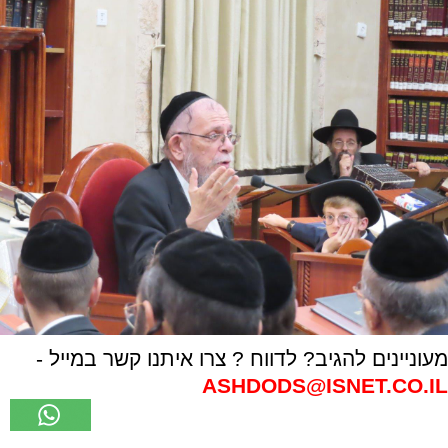
מעוניינים להגיב? לדווח ? צרו איתנו קשר במייל -
ASHDODS@ISNET.CO.IL