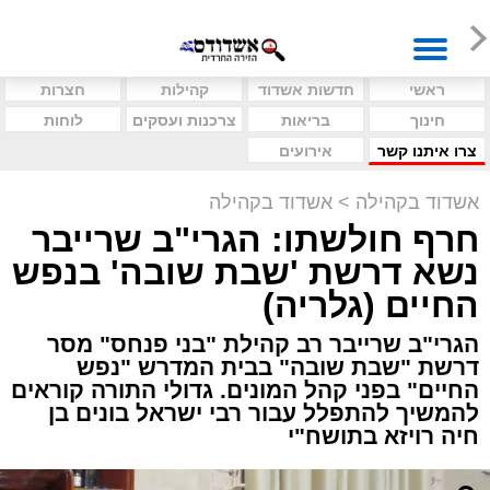
ראשי
חדשות אשדוד
קהילות
חצרות
חינוך
בריאות
צרכנות ועסקים
לוחות
צרו איתנו קשר
אירועים
אשדוד בקהילה
>
אשדוד בקהילה
חרף חולשתו: הגרי"ב שרייבר
נשא דרשת 'שבת שובה' בנפש
החיים (גלריה)
הגרי"ב שרייבר רב קהילת "בני פנחס" מסר
דרשת "שבת שובה" בבית המדרש "נפש
החיים" בפני קהל המונים. גדולי התורה קוראים
להמשיך להתפלל עבור רבי ישראל בונים בן
חיה רויזא בתושח"י